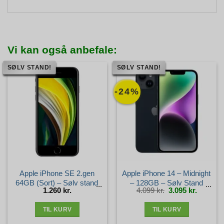
Vi kan også anbefale:
SØLV STAND!
SØLV STAND!
-24%
Apple iPhone SE 2.gen
Apple iPhone 14 – Midnight
64GB (Sort) – Sølv stand
– 128GB – Sølv Stand
Den
Den
1.260
kr.
4.099
kr.
3.095
kr.
oprindelige
aktuelle
pris
pris
var:
er:
4.099 kr..
3.095 kr.
TIL KURV
TIL KURV