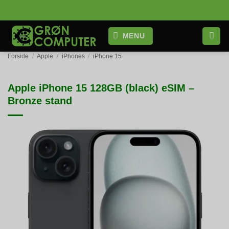
Fortsæt
til
indhold
MENU
Forside
/
Apple
/
iPhones
/
iPhone 15
Apple iPhone 15 128GB (black) eSIM –
Bronze stand