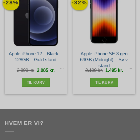
-28%
-32%
Apple iPhone 12 – Black –
Apple iPhone SE 3.gen
128GB – Guld stand
64GB (Midnight) – Sølv
stand
Den
Den
Den
Den
2.899
kr.
2.085
kr.
2.199
kr.
1.495
kr.
oprindelige
aktuelle
oprindelige
aktuelle
pris
pris
pris
pris
var:
er:
var:
er:
2.899 kr..
2.085 kr..
2.199 kr..
1.495 kr.
TIL KURV
TIL KURV
HVEM ER VI?