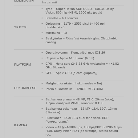
MODELNAVN
års garanti
Type – Super Retina XDR OLED, HDR10, Dolby
Vision, 800 nits (HBM), 1200 nits (peak)
Størrelse – 6,1 tommer
Opløsning – 1179 x 2556 pixel (~ 460 ppi
pixeldensitet)
SKÆRM
Multitouch – Ja
Beskyttelse – Ridsefast keramisk glas. Oleophobic
coating
Operativsystem – Kompatibel med iOS 26
Chipset – Apple A16 Bionic (6 nm)
CPU – Hexa-core (2×3.23 GHz Avalanche + 4×1.82
PLATFORM
GHz Blizzard)
GPU – Apple GPU (5-core graphics))
Mulighed for ekstern hukommelse – Nej
HUKOMMELSE
Intern hukommelse – 128GB. 6GB RAM
Bagkamera primær – 48 MP, f/1.6, 26mm (wide),
1.7µm, dual pixel PDAF, sensor-shift OIS
Bagkamera sekundær – 12 MP, f/2.4, 120˚, 13mm
(ultrawide)
Funktioner – Dual-LED dual-tone flash, HDR
(foto/panorama)
KAMERA
Video – 4K@24/30/60fps, 1080p@30/60/120/240fps,
HDR, Dolby Vision HDR (op til 60fps), stereo sound
rec.