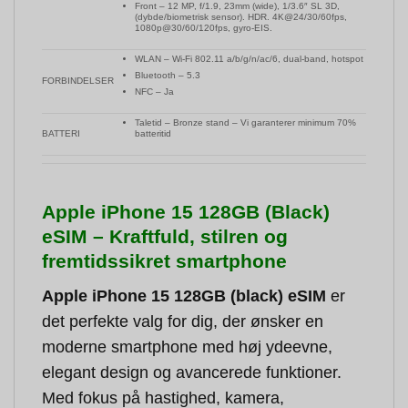
Front – 12 MP, f/1.9, 23mm (wide), 1/3.6″ SL 3D,
(dybde/biometrisk sensor). HDR. 4K@24/30/60fps,
1080p@30/60/120fps, gyro-EIS.
WLAN – Wi-Fi 802.11 a/b/g/n/ac/6, dual-band, hotspot
Bluetooth – 5.3
FORBINDELSER
NFC – Ja
Taletid – Bronze stand – Vi garanterer minimum 70%
BATTERI
batteritid
Apple iPhone 15 128GB (Black)
eSIM – Kraftfuld, stilren og
fremtidssikret smartphone
Apple iPhone 15 128GB (black) eSIM
er
det perfekte valg for dig, der ønsker en
moderne smartphone med høj ydeevne,
elegant design og avancerede funktioner.
Med fokus på hastighed, kamera,