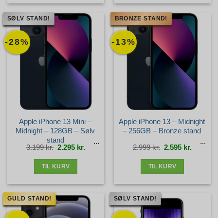
SØLV STAND!
BRONZE STAND!
-28%
-13%
Apple iPhone 13 Mini –
Apple iPhone 13 – Midnight
Midnight – 128GB – Sølv
– 256GB – Bronze stand
stand
Den
Den
Den
Den
3.199
kr.
2.295
kr.
2.999
kr.
2.595
kr.
oprindelige
aktuelle
oprindelige
aktuelle
pris
pris
pris
pris
var:
er:
var:
er:
3.199 kr..
2.295 kr..
2.999 kr..
2.595 kr.
TIL KURV
TIL KURV
GULD STAND!
SØLV STAND!