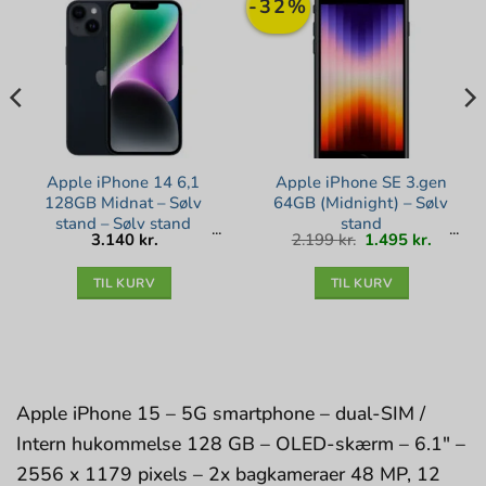
-32%
Apple iPhone 14 6,1
Apple iPhone SE 3.gen
128GB Midnat – Sølv
64GB (Midnight) – Sølv
stand – Sølv stand
stand
Den
Den
3.140
kr.
2.199
kr.
1.495
kr.
oprindelige
aktuell
pris
pris
var:
er:
2.199 kr..
1.495 kr
TIL KURV
TIL KURV
Apple iPhone 15 – 5G smartphone – dual-SIM /
Intern hukommelse 128 GB – OLED-skærm – 6.1″ –
2556 x 1179 pixels – 2x bagkameraer 48 MP, 12