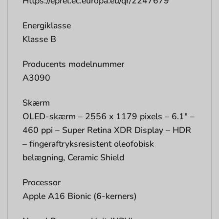
Https://eprel.ec.europa.eu/qr/2247679
Energiklasse
Klasse B
Producents modelnummer
A3090
Skærm
OLED-skærm – 2556 x 1179 pixels – 6.1″ –
460 ppi – Super Retina XDR Display – HDR
– fingeraftryksresistent oleofobisk
belægning, Ceramic Shield
Processor
Apple A16 Bionic (6-kerners)