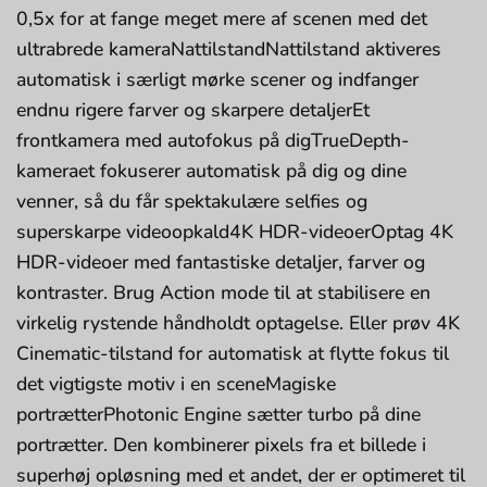
0,5x for at fange meget mere af scenen med det
ultrabrede kameraNattilstandNattilstand aktiveres
automatisk i særligt mørke scener og indfanger
endnu rigere farver og skarpere detaljerEt
frontkamera med autofokus på digTrueDepth-
kameraet fokuserer automatisk på dig og dine
venner, så du får spektakulære selfies og
superskarpe videoopkald4K HDR-videoerOptag 4K
HDR-videoer med fantastiske detaljer, farver og
kontraster. Brug Action mode til at stabilisere en
virkelig rystende håndholdt optagelse. Eller prøv 4K
Cinematic-tilstand for automatisk at flytte fokus til
det vigtigste motiv i en sceneMagiske
portrætterPhotonic Engine sætter turbo på dine
portrætter. Den kombinerer pixels fra et billede i
superhøj opløsning med et andet, der er optimeret til