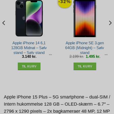
-32%
Apple iPhone 14 6,1
Apple iPhone SE 3.gen
128GB Midnat – Sølv
64GB (Midnight) – Sølv
stand – Sølv stand
stand
Den
Den
3.140
kr.
2.199
kr.
1.495
kr.
e
oprindelige
aktuelle
pris
pris
var:
er:
r..
2.199 kr..
1.495 kr.
TIL KURV
TIL KURV
Apple iPhone 15 Plus – 5G smartphone – dual-SIM /
Intern hukommelse 128 GB – OLED-skærm – 6.7″ –
2796 x 1290 pixels – 2x bagkameraer 48 MP, 12 MP