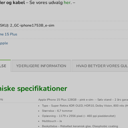
er og kabel
– Se vores udvalg
her
. –
(SKU):
2_GC-iphone1753B_e-sim
ne 15 Plus
pple
LSE
YDERLIGERE INFORMATION
HVAD BETYDER VORES GUL
iske specifikationer
VN
Apple iPhone 15 Plus 128GB – pink e-sim- – Sølv stand – 2 års gara
Type – Super Retina XDR OLED, HDR10, Dolby Vision, 800 nits (H
Størrelse – 6,7 tommer
Opløsning – 1179 x 2556 pixel (~ 460 ppi pixeldensitet)
Multitouch – Ja
Beskyttelse – Ridsefast keramisk glas. Oleophobic coating