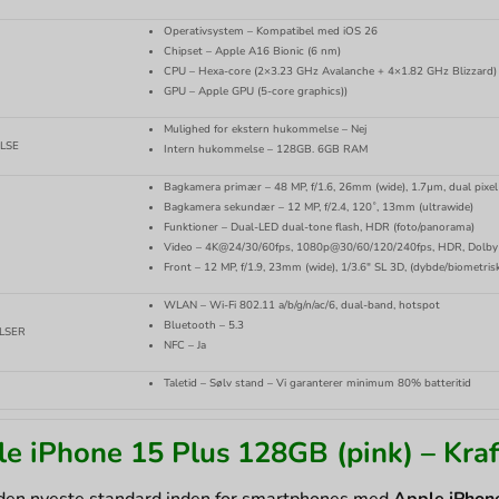
Operativsystem – Kompatibel med iOS 26
Chipset – Apple A16 Bionic (6 nm)
CPU – Hexa-core (2×3.23 GHz Avalanche + 4×1.82 GHz Blizzard)
GPU – Apple GPU (5-core graphics))
Mulighed for ekstern hukommelse – Nej
LSE
Intern hukommelse – 128GB. 6GB RAM
Bagkamera primær – 48 MP, f/1.6, 26mm (wide), 1.7µm, dual pixel
Bagkamera sekundær – 12 MP, f/2.4, 120˚, 13mm (ultrawide)
Funktioner – Dual-LED dual-tone flash, HDR (foto/panorama)
Video – 4K@24/30/60fps, 1080p@30/60/120/240fps, HDR, Dolby Vi
Front – 12 MP, f/1.9, 23mm (wide), 1/3.6″ SL 3D, (dybde/biometr
WLAN – Wi-Fi 802.11 a/b/g/n/ac/6, dual-band, hotspot
Bluetooth – 5.3
LSER
NFC – Ja
Taletid – Sølv stand – Vi garanterer minimum 80% batteritid
e iPhone 15 Plus 128GB (pink) – Kraft,
den nyeste standard inden for smartphones med
Apple iPhon