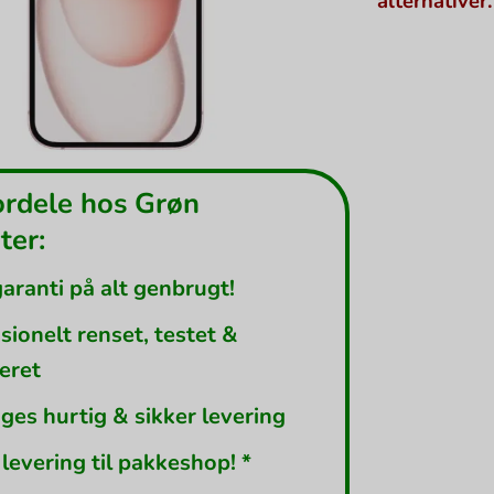
alternativer.
ordele hos Grøn
er:
garanti på alt genbrugt!
sionelt renset, testet &
leret
ges hurtig & sikker levering
 levering til pakkeshop! *