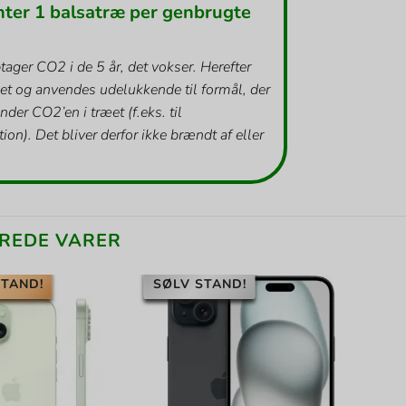
nter 1 balsatræ per genbrugte
tager CO2 i de 5 år, det vokser. Herefter
et og anvendes udelukkende til formål, der
inder CO2’en i træet (f.eks. til
ion). Det bliver derfor ikke brændt af eller
REDE VARER
TAND!
SØLV STAND!