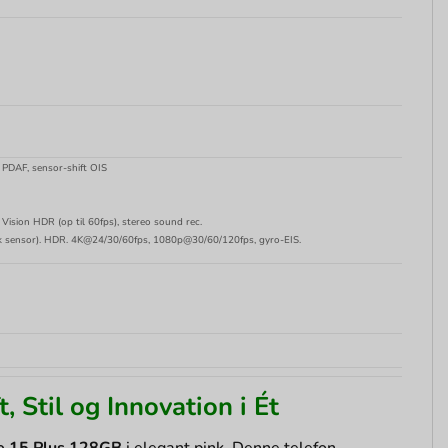
 PDAF, sensor-shift OIS
sion HDR (op til 60fps), stereo sound rec.
isk sensor). HDR. 4K@24/30/60fps, 1080p@30/60/120fps, gyro-EIS.
 Stil og Innovation i Ét
e 15 Plus 128GB
i elegant pink. Denne telefon