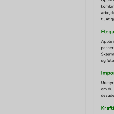
kombine
arbejd
til at 
Elega
Apple 
passer
Skærme
og foto
Impo
Udstyr
om du s
desuden
Kraft