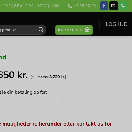
-FRE(LØR): 10:00 - 17:30(14:00)
46 93 20 39
LOG IND
KURV /
0
KR.
:
nd
.650
kr.
(ex. moms:
3.720
kr.
)
le din betaling op for:
 mulighederne herunder eller kontakt os for