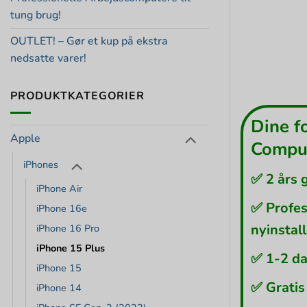
tung brug!
OUTLET! – Gør et kup på ekstra
nedsatte varer!
PRODUKTKATEGORIER
Dine f
Apple
Comput
iPhones
✅ 2 års 
iPhone Air
✅ Profes
iPhone 16e
nyinstal
iPhone 16 Pro
iPhone 15 Plus
✅ 1-2 da
iPhone 15
✅ Gratis
iPhone 14