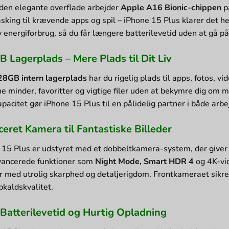
den elegante overflade arbejder
Apple A16 Bionic-chippen
p
asking til krævende apps og spil – iPhone 15 Plus klarer det 
iv energiforbrug, så du får længere batterilevetid uden at gå
 Lagerplads – Mere Plads til Dit Liv
28GB intern lagerplads
har du rigelig plads til apps, fotos,
ne minder, favoritter og vigtige filer uden at bekymre dig om
pacitet gør iPhone 15 Plus til en pålidelig partner i både arbej
eret Kamera til Fantastiske Billeder
 15 Plus er udstyret med et dobbeltkamera-system, der giver p
ancerede funktioner som
Night Mode, Smart HDR 4
og 4K-vi
r med utrolig skarphed og detaljerigdom. Frontkameraet sikrer
pkaldskvalitet.
Batterilevetid og Hurtig Opladning