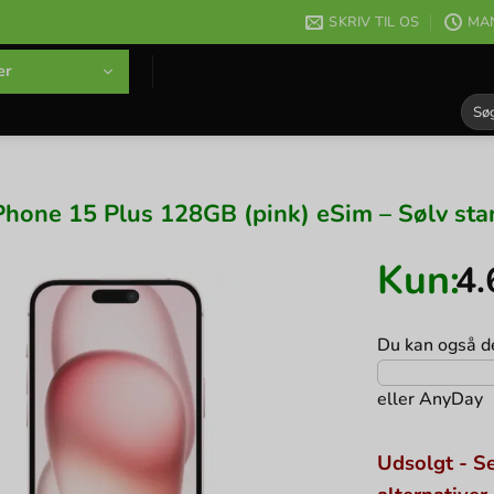
SKRIV TIL OS
MAN
er
Søg
efter
Phone 15 Plus 128GB (pink) eSim – Sølv sta
Kun:
4
Du kan også de
eller
AnyDay
Udsolgt - Se