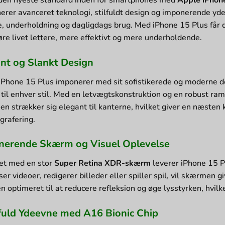
rer avanceret teknologi, stilfuldt design og imponerende ydee
e, underholdning og dagligdags brug. Med iPhone 15 Plus får du
gøre livet lettere, mere effektivt og mere underholdende.
nt og Slankt Design
iPhone 15 Plus imponerer med sit sofistikerede og moderne desi
 til enhver stil. Med en letvægtskonstruktion og en robust ra
n strækker sig elegant til kanterne, hvilket giver en næsten k
grafering.
nerende Skærm og Visuel Oplevelse
et med en stor
Super Retina XDR-skærm
leverer iPhone 15 Pl
er videoer, redigerer billeder eller spiller spil, vil skærmen
 optimeret til at reducere refleksion og øge lysstyrken, hvilk
fuld Ydeevne med A16 Bionic Chip