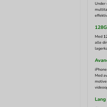
Under 
multit
effekt
128GB
Med
1
alle di
lagerka
Avanc
iPhone
Med av
motive
videoo
Lang 