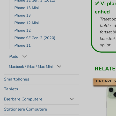
iPhone SE Gen. 3 (2022)
✅ Vi pla
iPhone 13 Mini
enhed
iPhone 13
Træet op
iPhone 12 Mini
fældes d
iPhone 12
fortsat b
iPhone SE Gen. 2 (2020)
konstrukt
spildt.
iPhone 11
iPads
Macbook / iMac / Mac Mini
RELATE
Smartphones
BRONZE S
Tablets
Bærbare Computere
Stationære Computere