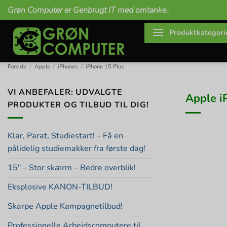
Fortsæt
Grøn Computer er Genbrugt IT med omtanke.
til
indhold
Produktkategori
Forside
/
Apple
/
iPhones
/
iPhone 15 Plus
VI ANBEFALER: UDVALGTE
Apple i
PRODUKTER OG TILBUD TIL DIG!
Klar, Parat, Studiestart! – Få en
pålidelig studiemakker fra første dag!
15″ – Stor skærm – Bedre overblik!
Eksplosive KANON-TILBUD!
Skarpe Apple Kampagnetilbud!
Professionelle Arbejdscomputere til