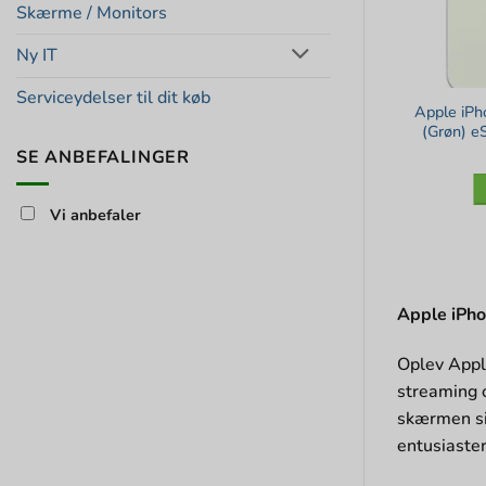
Skærme / Monitors
Ny IT
Serviceydelser til dit køb
Apple iP
(Grøn) e
SE ANBEFALINGER
Vi anbefaler
Apple iPho
Oplev Apple
streaming 
skærmen sik
entusiaster