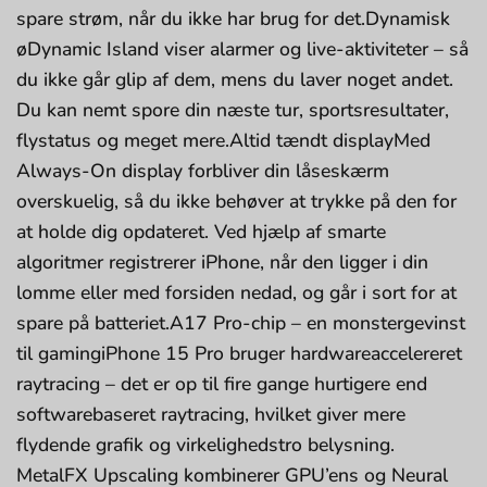
spare strøm, når du ikke har brug for det.Dynamisk
øDynamic Island viser alarmer og live-aktiviteter – så
du ikke går glip af dem, mens du laver noget andet.
Du kan nemt spore din næste tur, sportsresultater,
flystatus og meget mere.Altid tændt displayMed
Always-On display forbliver din låseskærm
overskuelig, så du ikke behøver at trykke på den for
at holde dig opdateret. Ved hjælp af smarte
algoritmer registrerer iPhone, når den ligger i din
lomme eller med forsiden nedad, og går i sort for at
spare på batteriet.A17 Pro-chip – en monstergevinst
til gamingiPhone 15 Pro bruger hardwareaccelereret
raytracing – det er op til fire gange hurtigere end
softwarebaseret raytracing, hvilket giver mere
flydende grafik og virkelighedstro belysning.
MetalFX Upscaling kombinerer GPU’ens og Neural