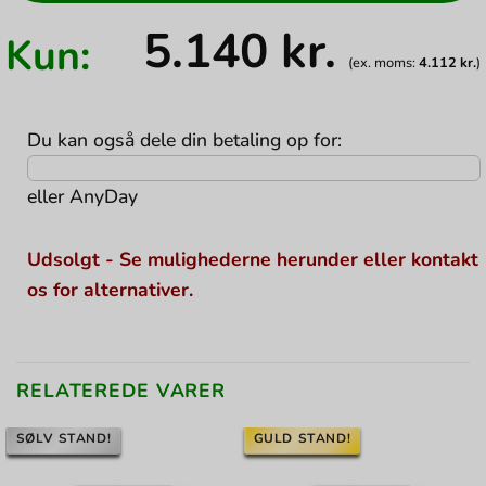
5.140
kr.
Kun:
(ex. moms:
4.112
kr.
)
Du kan også dele din betaling op for:
eller
AnyDay
Udsolgt - Se mulighederne herunder eller kontakt
os for alternativer.
RELATEREDE VARER
SØLV STAND!
GULD STAND!