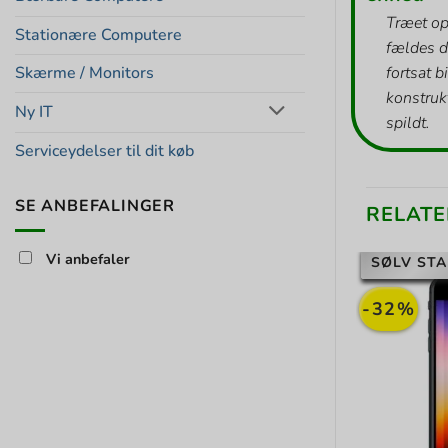
Træet op
Stationære Computere
fældes d
Skærme / Monitors
fortsat b
konstrukt
Ny IT
spildt.
Serviceydelser til dit køb
SE ANBEFALINGER
RELATE
Vi anbefaler
SØLV STA
-32%