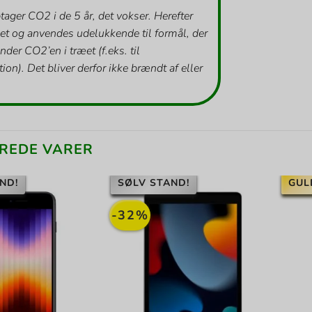
tager CO2 i de 5 år, det vokser. Herefter
et og anvendes udelukkende til formål, der
inder CO2’en i træet (f.eks. til
ion). Det bliver derfor ikke brændt af eller
REDE VARER
ND!
SØLV STAND!
GUL
-32%