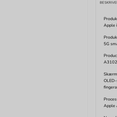
BESKRIVE
Produk
Apple 
Produk
5G sm
Produ
A310
Skær
OLED-s
finger
Proces
Apple 