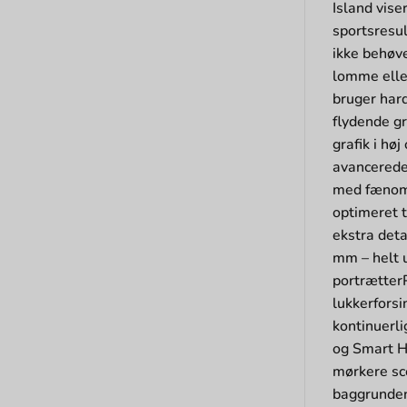
Island vise
sportsresu
ikke behøve
lomme eller
bruger hard
flydende g
grafik i h
avancerede 
med fænomen
optimeret t
ekstra det
mm – helt u
portrætterP
lukkerforsi
kontinuerli
og Smart HD
mørkere sc
baggrunden