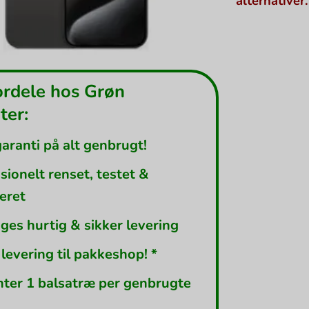
alternativer.
ordele hos Grøn
er:
garanti på alt genbrugt!
sionelt renset, testet &
leret
ges hurtig & sikker levering
 levering til pakkeshop! *
nter 1 balsatræ per genbrugte