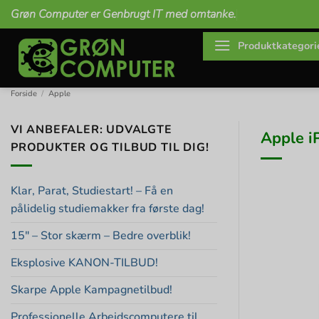
Fortsæt
Grøn Computer er Genbrugt IT med omtanke.
til
indhold
Produktkategori
Forside
/
Apple
VI ANBEFALER: UDVALGTE
Apple i
PRODUKTER OG TILBUD TIL DIG!
Klar, Parat, Studiestart! – Få en
pålidelig studiemakker fra første dag!
15″ – Stor skærm – Bedre overblik!
Eksplosive KANON-TILBUD!
Skarpe Apple Kampagnetilbud!
Professionelle Arbejdscomputere til