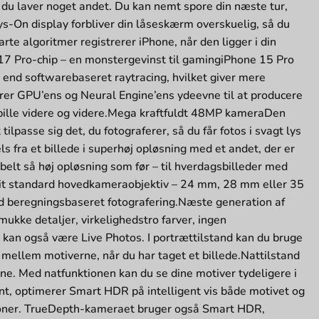
ns du laver noget andet. Du kan nemt spore din næste tur,
s-On display forbliver din låseskærm overskuelig, så du
rte algoritmer registrerer iPhone, når den ligger i din
.A17 Pro-chip – en monstergevinst til gamingiPhone 15 Pro
e end softwarebaseret raytracing, hvilket giver mere
rer GPU’ens og Neural Engine’ens ydeevne til at producere
spille videre og videre.Mega kraftfuldt 48MP kameraDen
lpasse sig det, du fotograferer, så du får fotos i svagt lys
fra et billede i superhøj opløsning med et andet, der er
belt så høj opløsning som før – til hverdagsbilleder med
dit standard hovedkameraobjektiv – 24 mm, 28 mm eller 35
ed beregningsbaseret fotografering.Næste generation af
ukke detaljer, virkelighedstro farver, ingen
r kan også være Live Photos. I portrættilstand kan du bruge
 mellem motiverne, når du har taget et billede.Nattilstand
ne. Med natfunktionen kan du se dine motiver tydeligere i
t, optimerer Smart HDR på intelligent vis både motivet og
toner. TrueDepth-kameraet bruger også Smart HDR,