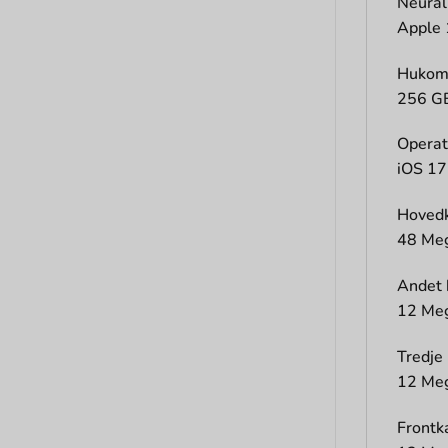
Neural
Apple 
Hukom
256 G
Operat
iOS 17
Hoved
48 Meg
Andet
12 Meg
Tredje
12 Meg
Front