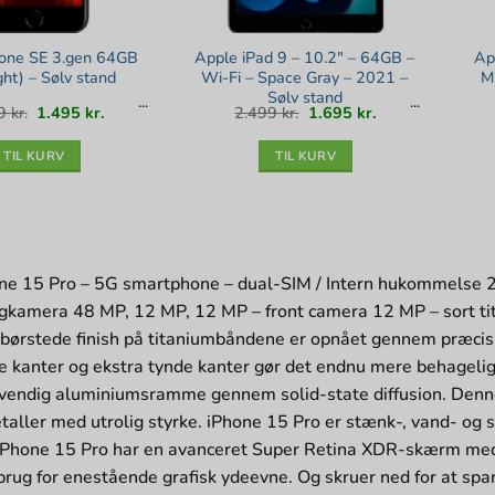
hone SE 3.gen 64GB
Apple iPad 9 – 10.2″ – 64GB –
Ap
ght) – Sølv stand
Wi-Fi – Space Gray – 2021 –
M
Sølv stand
Den
Den
Den
Den
99
kr.
1.495
kr.
2.499
kr.
1.695
kr.
oprindelige
aktuelle
oprindelige
aktuelle
pris
pris
pris
pris
var:
er:
var:
er:
2.199 kr..
1.495 kr..
2.499 kr..
1.695 kr..
TIL KURV
TIL KURV
ne 15 Pro – 5G smartphone – dual-SIM / Intern hukommelse 
agkamera 48 MP, 12 MP, 12 MP – front camera 12 MP – sort 
nbørstede finish på titaniumbåndene er opnået gennem præcisi
e kanter og ekstra tynde kanter gør det endnu mere behageli
vendig aluminiumsramme gennem solid-state diffusion. Denne
taller med utrolig styrke. iPhone 15 Pro er stænk-, vand- og
siPhone 15 Pro har en avanceret Super Retina XDR-skærm med
brug for enestående grafisk ydeevne. Og skruer ned for at sp