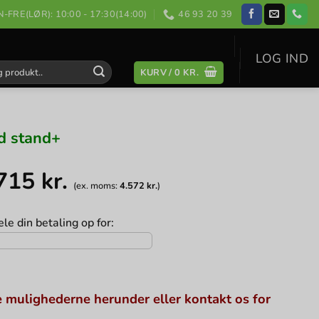
-FRE(LØR): 10:00 - 17:30(14:00)
46 93 20 39
LOG IND
KURV /
0
KR.
:
d stand+
.715
kr.
(ex. moms:
4.572
kr.
)
le din betaling op for:
 mulighederne herunder eller kontakt os for