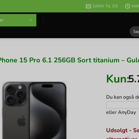
SKRIV TIL OS
MAN
er
Søg
efter
Phone 15 Pro 6.1 256GB Sort titanium – Gul
Kun:
5
Du kan også de
eller
AnyDay
Udsolgt - Se