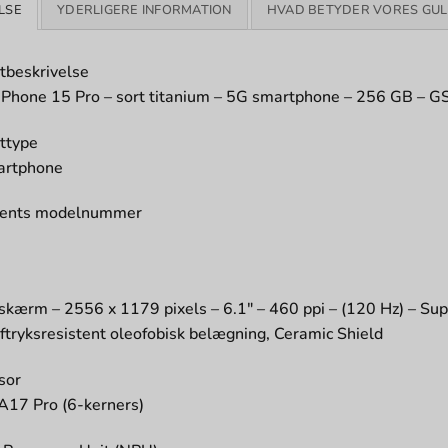
LSE
YDERLIGERE INFORMATION
HVAD BETYDER VORES GUL
tbeskrivelse
iPhone 15 Pro – sort titanium – 5G smartphone – 256 GB – 
ttype
artphone
cents modelnummer
2
m
kærm – 2556 x 1179 pixels – 6.1″ – 460 ppi – (120 Hz) – Su
aftryksresistent oleofobisk belægning, Ceramic Shield
sor
A17 Pro (6-kerners)