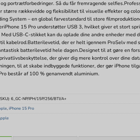
 og portrætforbedringer. Så du får fremragende selfies.Profe
er større rækkevidde og fleksibilitet til visuelle effekter og
ing System – en global farvestandard til store filmproduktioner
leriPhone 15 Pro understøtter USB 3, hvilket giver et stort sp
 Med USB-C-stikket kan du oplade dine andre enheder med de
 til kabelrod.Batterilevetid, der er helt igennem ProSelv med
antastisk batterilevetid hele dagen.Designet til at gøre en for
privatlivsbeskyttelse, der giver dig mere kontrol over dine da
ningen, til at skabe indbyggede funktioner, der gør iPhone til
Pro består af 100 % genanvendt aluminium.
(SKU):
6_GC-NP/IPH/15P/256/BTI/A+
pple
,
iPhone 15 Pro
pple