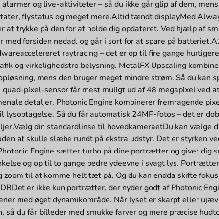
r alarmer og live-aktiviteter – så du ikke går glip af dem, me
ltater, flystatus og meget mere.Altid tændt displayMed Alway
r at trykke på den for at holde dig opdateret. Ved hjælp af sma
 med forsiden nedad, og går i sort for at spare på batteriet
wareaccelereret raytracing – det er op til fire gange hurtiger
rafik og virkelighedstro belysning. MetalFX Upscaling kombine
øj opløsning, mens den bruger meget mindre strøm. Så du kan 
quad-pixel-sensor får mest muligt ud af 48 megapixel ved at ti
ale detaljer. Photonic Engine kombinerer fremragende pixels 
il lysoptagelse. Så du får automatisk 24MP-fotos – det er dob
aljer.Vælg din standardlinse til hovedkameraetDu kan vælge 
den at skulle slæbe rundt på ekstra udstyr. Det er styrken v
hotonic Engine sætter turbo på dine portrætter og giver dig sm
nkelse og op til to gange bedre ydeevne i svagt lys. Portrætte
g zoom til at komme helt tæt på. Og du kan endda skifte fokus
RDet er ikke kun portrætter, der nyder godt af Photonic Engi
ener med øget dynamikområde. Når lyset er skarpt eller ujævn
, så du får billeder med smukke farver og mere præcise hud