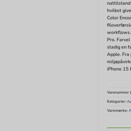
nattilstand
hvilket giv
Color Encod
filoverførs
workflows.
Pro. Farvel
stadig en f
Apple. Fra 
miljøpåvirk
iPhone 15 
Varenummer 
Kategorier:
A
Varemærke:
A