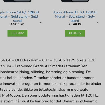
ple iPhone 14 6,1 128GB
Apple iPhone 14 6,1 128GB
idnat – Guld stand – Guld
Midnat – Sølv stand – Sølv
stand
stand
3.585
kr.
3.140
kr.
TIL KURV
TIL KURV
256 GB – OLED-skærm – 6.1″ – 2556 x 1179 pixels (120
titanium – Preowned Grade A+Smedet i titaniumDen
onsbearbejdning, slibning, børstning og blæsning. De
gt at holde i hånden. Titaniumbåndet er bundet sammen
 innovation bruger en termomekanisk proces, der forbinder
 støvafvisende. Sikke en lettelse.En skærm med ægte
 ProMotion. Den øger opdateringshastigheden til 120 Hz,
are strøm, når du ikke har brug for det.Dynamisk øDynamic