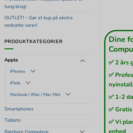
tung brug!
OUTLET! – Gør et kup på ekstra
nedsatte varer!
Dine f
PRODUKTKATEGORIER
Comput
Apple
✅ 2 års 
iPhones
✅ Profes
iPads
nyinstal
Macbook / iMac / Mac Mini
✅ 1-2 da
✅ Gratis
Smartphones
Tablets
✅ Vi pla
enhed
Bærbare Computere