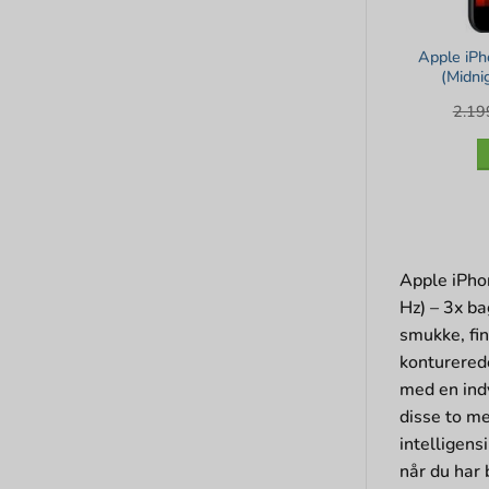
Apple iP
(Midni
2.1
Apple iPho
Hz) – 3x b
smukke, fi
konturered
med en ind
disse to me
intelligen
når du har 