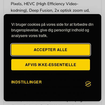
Pixels, HEVC (High Efficiency Video-
kodning), Deep Fusion, 2x optisk zoom ud,
JPEG-billedoptagelse, Cinematic-tilstand op
til 4K HDR ved 30 fps, Action-tilstand op til
Vi bruger cookies på vores side for at forbedre din
brugeroplevelse, give dig personligt indhold og
2,8K ved 60 fps, Ph
analysere vores trafik.
HDR-tilstand
Smart HDR 5
ACCEPTER ALLE
Kameratilstande
AFVIS IKKE-ESSENTIELLE
Burst-tilstand, slow motion-video,
Panorama, tidsforkortet tilstand,
nattetilstand, stående tilstand, Live Photos,
INDSTILLINGER
Portrait Lighting, bred farvebilledtagning til
fotos og Live Photos, Biograf-tilsand, Macro
video, Macro-tilstand, Time Lapse (Night-