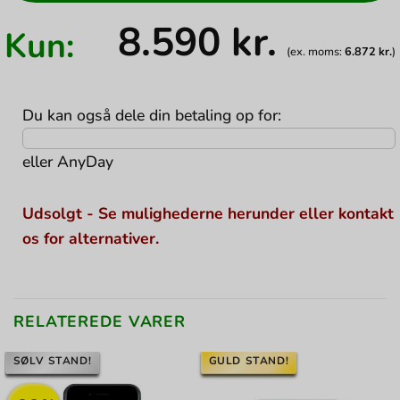
8.590
kr.
Kun:
(ex. moms:
6.872
kr.
)
Du kan også dele din betaling op for:
eller
AnyDay
Udsolgt - Se mulighederne herunder eller kontakt
os for alternativer.
RELATEREDE VARER
SØLV STAND!
GULD STAND!