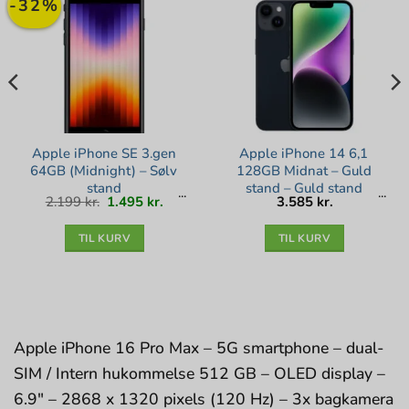
-32%
Apple iPhone SE 3.gen
Apple iPhone 14 6,1
64GB (Midnight) – Sølv
128GB Midnat – Guld
stand
stand – Guld stand
Den
Den
2.199
kr.
1.495
kr.
3.585
kr.
oprindelige
aktuelle
pris
pris
var:
er:
2.199 kr..
1.495 kr..
TIL KURV
TIL KURV
Apple iPhone 16 Pro Max – 5G smartphone – dual-
SIM / Intern hukommelse 512 GB – OLED display –
6.9″ – 2868 x 1320 pixels (120 Hz) – 3x bagkamera