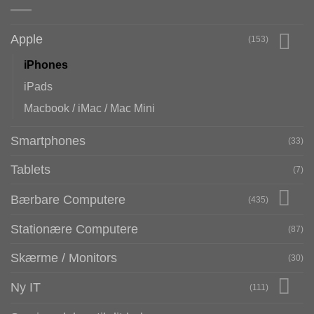
Apple
(153)
iPhones
iPads
Macbook / iMac / Mac Mini
Smartphones
(33)
Tablets
(7)
Bærbare Computere
(435)
Stationære Computere
(87)
Skærme / Monitors
(30)
Ny IT
(111)