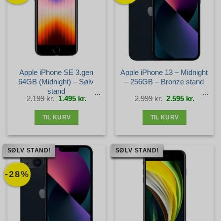
Apple iPhone SE 3.gen
Apple iPhone 13 – Midnight
64GB (Midnight) – Sølv
– 256GB – Bronze stand
stand
Den
Den
Den
Den
2.199
kr.
1.495
kr.
2.999
kr.
2.595
kr.
oprindelige
aktuelle
oprindelige
aktuelle
pris
pris
pris
pris
var:
er:
var:
er:
2.199 kr..
1.495 kr..
2.999 kr..
2.595 kr.
TIL KURV
TIL KURV
SØLV STAND!
SØLV STAND!
-28%