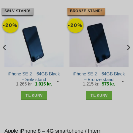
SØLV STAND!
BRONZE STAND!
-20%
-20%
iPhone SE 2 – 64GB Black
iPhone SE 2 – 64GB Black
– Sølv stand
– Bronze stand
Den
Den
Den
Den
1.265
kr.
1.015
kr.
1.215
kr.
975
kr.
oprindelige
aktuelle
oprindelige
aktuelle
pris
pris
pris
pris
var:
er:
var:
er:
1.265 kr..
1.015 kr..
1.215 kr..
975 kr..
TIL KURV
TIL KURV
Apple iPhone 8 – 4G smartphone / Intern