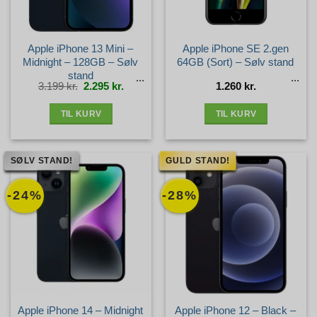
Apple iPhone 13 Mini –
Apple iPhone SE 2.gen
Midnight – 128GB – Sølv
64GB (Sort) – Sølv stand
stand
Den
Den
3.199
kr.
2.295
kr.
1.260
kr.
oprindelige
aktuelle
pris
pris
var:
er:
3.199 kr..
2.295 kr..
TIL KURV
TIL KURV
SØLV STAND!
GULD STAND!
-24%
-28%
Apple iPhone 14 – Midnight
Apple iPhone 12 – Black –