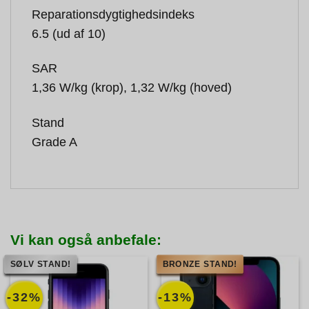
Reparationsdygtighedsindeks
6.5 (ud af 10)
SAR
1,36 W/kg (krop), 1,32 W/kg (hoved)
Stand
Grade A
Vi kan også anbefale:
SØLV STAND!
BRONZE STAND!
-32%
-13%