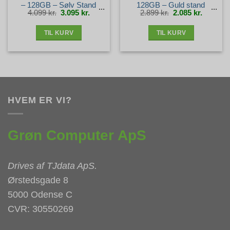
– 128GB – Sølv Stand
128GB – Guld stand
Den
Den
Den
Den
4.099
kr.
3.095
kr.
2.899
kr.
2.085
kr.
oprindelige
aktuelle
oprindelige
aktuelle
pris
pris
pris
pris
var:
er:
var:
er:
4.099 kr..
3.095 kr..
2.899 kr..
2.085 kr.
TIL KURV
TIL KURV
HVEM ER VI?
Grøn Computer ApS
Drives af
TJdata ApS
.
Ørstedsgade 8
5000 Odense C
CVR: 30550269