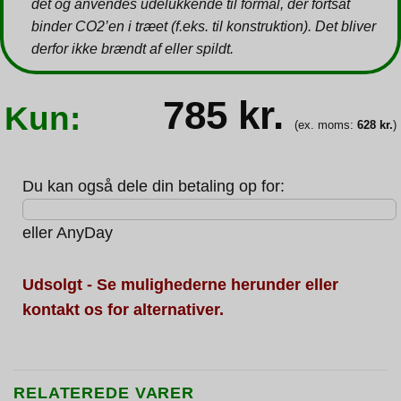
det og anvendes udelukkende til formål, der fortsat
binder CO2’en i træet (f.eks. til konstruktion). Det bliver
derfor ikke brændt af eller spildt.
785
kr.
Kun:
(ex. moms:
628
kr.
)
Du kan også dele din betaling op for:
eller
AnyDay
Udsolgt - Se mulighederne herunder eller
kontakt os for alternativer.
RELATEREDE VARER