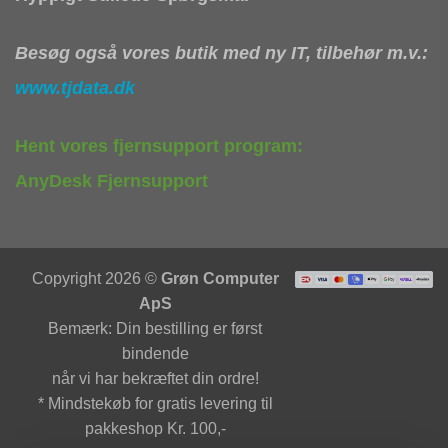
Besøg også vores butik med ny IT, tilbehør m.v.:
www.tjdata.dk
Hent vores fjernsupport program:
AnyDesk Fjernsupport
Copyright 2026 ©
Grøn Computer
ApS
Bemærk: Din bestilling er først
bindende
når vi har bekræftet din ordre!
* Mindstekøb for gratis levering til
pakkeshop Kr. 100,-