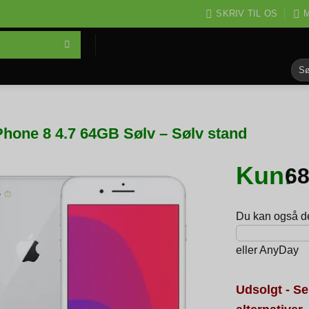
SKRIV TIL OS
M
Søg
efter
Phone 8 4.7 64GB Sølv – Sølv stand
Kun:
6
Du kan også del
eller
AnyDay
Udsolgt - Se