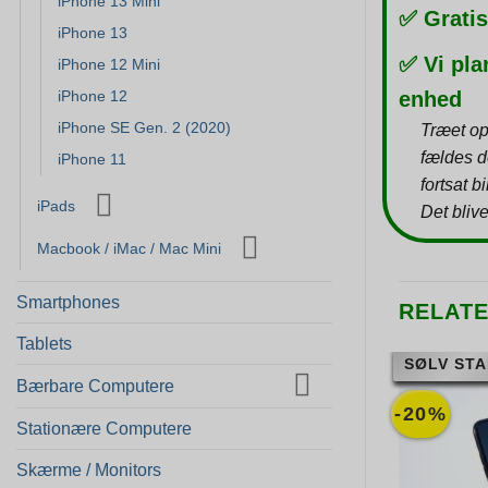
iPhone 13 Mini
✅ Gratis
iPhone 13
✅ Vi pla
iPhone 12 Mini
iPhone 12
enhed
iPhone SE Gen. 2 (2020)
Træet op
fældes d
iPhone 11
fortsat b
iPads
Det blive
Macbook / iMac / Mac Mini
Smartphones
RELAT
Tablets
SØLV STA
Bærbare Computere
-20%
Stationære Computere
Skærme / Monitors