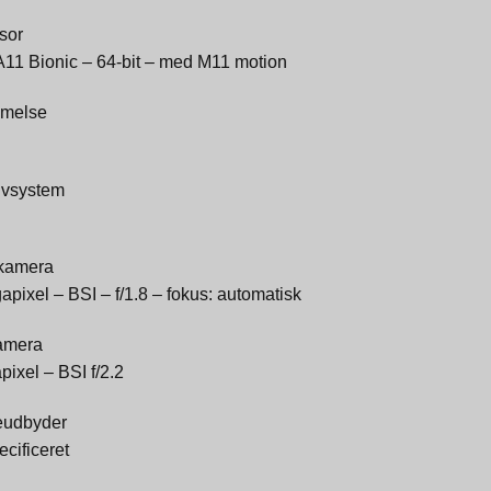
sor
A11 Bionic – 64-bit – med M11 motion
melse
ivsystem
kamera
pixel – BSI – f/1.8 – fokus: automatisk
amera
ixel – BSI f/2.2
eudbyder
ecificeret