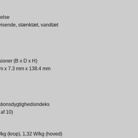
telse
visende, stænktæt, vandtæt
ioner (B x D x H)
m x 7.3 mm x 138.4 mm
tionsdygtighedsindeks
 af 10)
kg (krop), 1,32 W/kg (hoved)