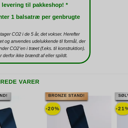
 levering til pakkeshop! *
nter 1 balsatræ per genbrugte
tager CO2 i de 5 år, det vokser. Herefter
et og anvendes udelukkende til formål, der
inder CO2’en i træet (f.eks. til konstruktion).
r derfor ikke brændt af eller spildt.
EREDE VARER
ND!
BRONZE STAND!
SØL
-20%
-21