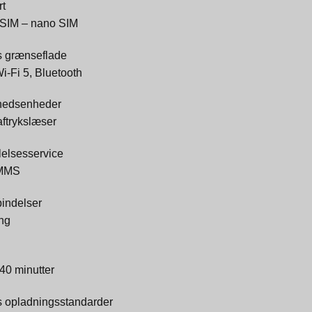
rt
-SIM – nano SIM
s grænseflade
i-Fi 5, Bluetooth
hedsenheder
aftrykslæser
elsesservice
MMS
bindelser
ing
840 minutter
s opladningsstandarder