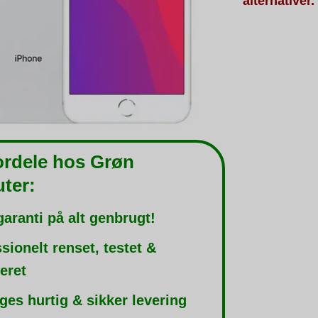
alternativer.
ordele hos Grøn
ter:
garanti på alt genbrugt!
sionelt renset, testet &
leret
ges hurtig & sikker levering