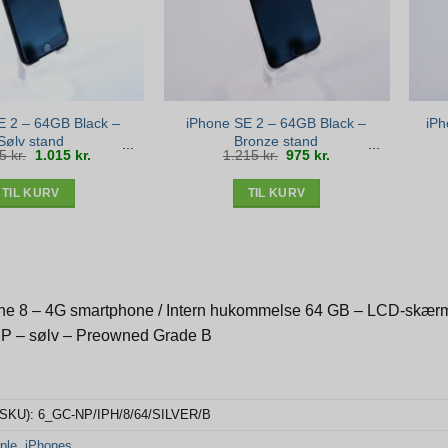
E 2 – 64GB Black –
iPhone SE 2 – 64GB Black –
iPh
Sølv stand
Bronze stand
Den
Den
Den
Den
65
kr.
1.015
kr.
1.215
kr.
975
kr.
oprindelige
aktuelle
oprindelige
aktuelle
pris
pris
pris
pris
var:
er:
var:
er:
1.265 kr..
1.015 kr..
1.215 kr..
975 kr..
TIL KURV
TIL KURV
ne 8 – 4G smartphone / Intern hukommelse 64 GB – LCD-skærm –
P – sølv – Preowned Grade B
(SKU):
6_GC-NP/IPH/8/64/SILVER/B
ple
,
iPhones