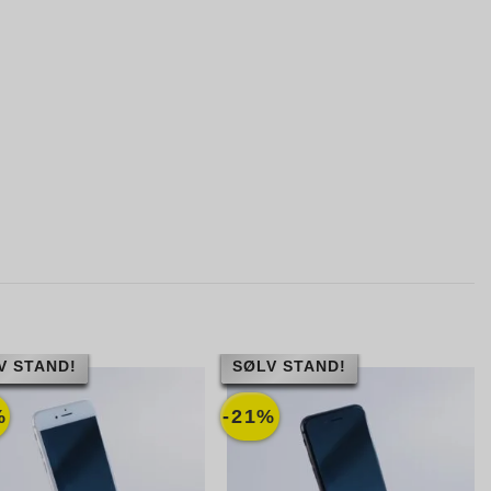
V STAND!
SØLV STAND!
%
-21%