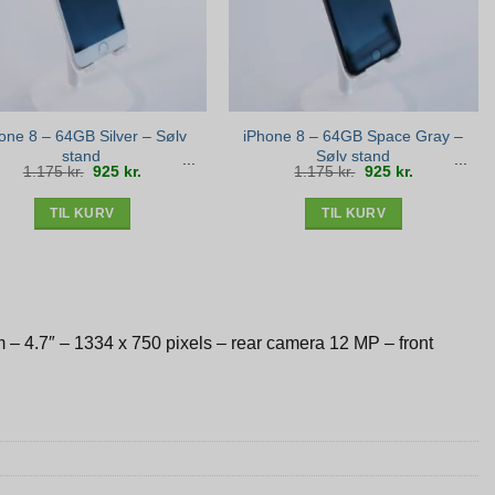
one 8 – 64GB Silver – Sølv
iPhone 8 – 64GB Space Gray –
stand
Sølv stand
Den
Den
Den
Den
1.175
kr.
925
kr.
1.175
kr.
925
kr.
oprindelige
aktuelle
oprindelige
aktuelle
pris
pris
pris
pris
var:
er:
var:
er:
1.175 kr..
925 kr..
1.175 kr..
925 kr..
TIL KURV
TIL KURV
 4.7″ – 1334 x 750 pixels – rear camera 12 MP – front