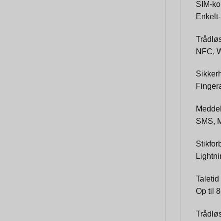
SIM-ko
Enkelt
Trådlø
NFC, W
Sikker
Finger
Meddel
SMS, 
Stikfor
Lightn
Taletid
Op til 
Trådlø