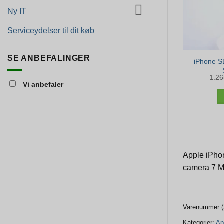
Ny IT
Serviceydelser til dit køb
SE ANBEFALINGER
iPhone S
1.2
Vi anbefaler
Apple iPho
camera 7 M
Varenummer 
Kategorier:
Ap