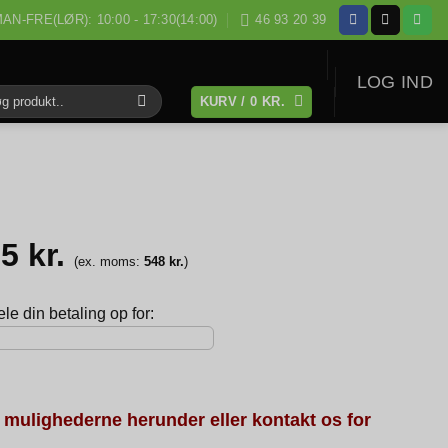
AN-FRE(LØR): 10:00 - 17:30(14:00)
46 93 20 39
LOG IND
KURV /
0
KR.
:
85
kr.
(ex. moms:
548
kr.
)
e din betaling op for:
 mulighederne herunder eller kontakt os for