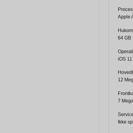
Proces
Apple 
Hukom
64 GB
Operat
iOS 11
Hoved
12 Mega
Frontk
7 Megap
Servic
Ikke sp