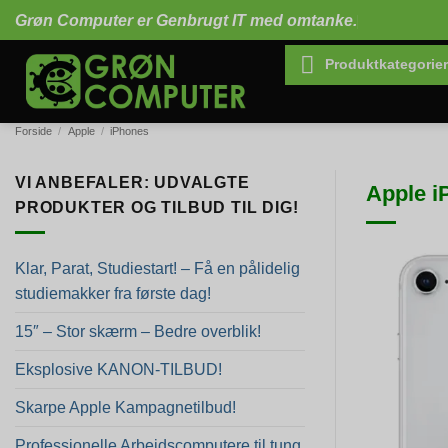
Fortsæt
Grøn Computer er Genbrugt IT med omtanke.
til
indhold
Produktkategorier
Forside
/
Apple
/
iPhones
VI ANBEFALER: UDVALGTE
Apple i
PRODUKTER OG TILBUD TIL DIG!
Klar, Parat, Studiestart! – Få en pålidelig
studiemakker fra første dag!
15″ – Stor skærm – Bedre overblik!
Eksplosive KANON-TILBUD!
Skarpe Apple Kampagnetilbud!
Professionelle Arbejdscomputere til tung