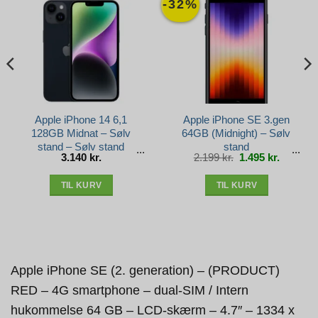
-32%
Apple iPhone 14 6,1
Apple iPhone SE 3.gen
128GB Midnat – Sølv
64GB (Midnight) – Sølv
stand – Sølv stand
stand
Den
Den
3.140
kr.
2.199
kr.
1.495
kr.
e
oprindelige
aktuelle
pris
pris
var:
er:
r..
2.199 kr..
1.495 kr.
TIL KURV
TIL KURV
Apple iPhone SE (2. generation) – (PRODUCT)
RED – 4G smartphone – dual-SIM / Intern
hukommelse 64 GB – LCD-skærm – 4.7″ – 1334 x