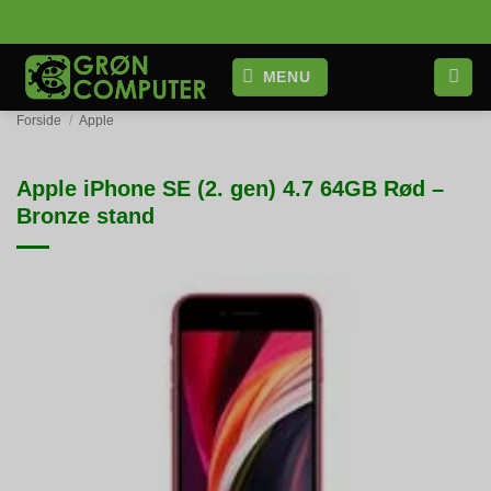
Fortsæt
til
indhold
MENU
Forside
/
Apple
Apple iPhone SE (2. gen) 4.7 64GB Rød –
Bronze stand