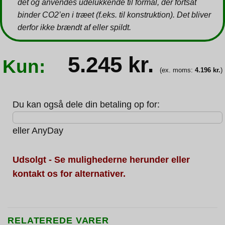
det og anvendes udelukkende til formål, der fortsat
binder CO2’en i træet (f.eks. til konstruktion). Det bliver
derfor ikke brændt af eller spildt.
5.245
kr.
Kun:
(ex. moms:
4.196
kr.
)
Du kan også dele din betaling op for:
eller
AnyDay
Udsolgt - Se mulighederne herunder eller
kontakt os for alternativer.
RELATEREDE VARER