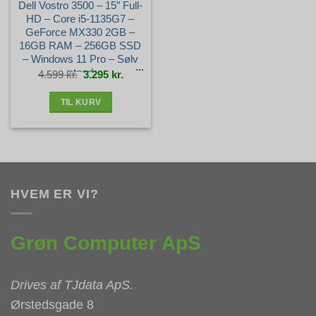
Dell Vostro 3500 – 15″ Full-
HD – Core i5-1135G7 –
GeForce MX330 2GB –
16GB RAM – 256GB SSD
– Windows 11 Pro – Sølv
stand
Den
Den
4.599
kr.
3.295
kr.
oprindelige
aktuelle
pris
pris
var:
er:
4.599 kr..
3.295 kr..
TIL KURV
HVEM ER VI?
Grøn Computer ApS
Drives af
TJdata ApS
.
Ørstedsgade 8