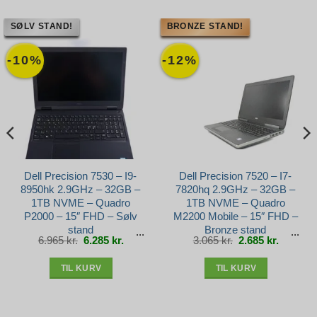
SØLV STAND!
BRONZE STAND!
-10%
-12%
Dell Precision 7530 – I9-
Dell Precision 7520 – I7-
8950hk 2.9GHz – 32GB –
7820hq 2.9GHz – 32GB –
1TB NVME – Quadro
1TB NVME – Quadro
P2000 – 15″ FHD – Sølv
M2200 Mobile – 15″ FHD –
stand
Bronze stand
Den
Den
Den
Den
6.965
kr.
6.285
kr.
3.065
kr.
2.685
kr.
e
oprindelige
aktuelle
oprindelige
aktuelle
pris
pris
pris
pris
var:
er:
var:
er:
r..
6.965 kr..
6.285 kr..
3.065 kr..
2.685 kr.
TIL KURV
TIL KURV