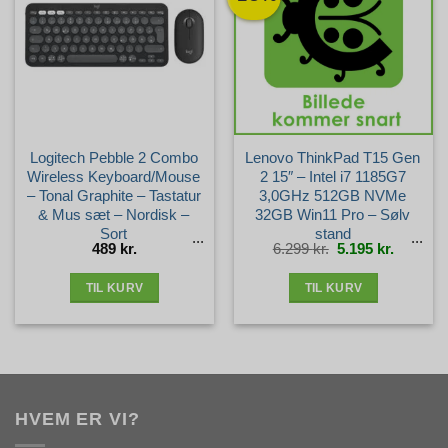
Logitech Pebble 2 Combo
Lenovo ThinkPad T15 Gen
Wireless Keyboard/Mouse
2 15″ – Intel i7 1185G7
– Tonal Graphite – Tastatur
3,0GHz 512GB NVMe
& Mus sæt – Nordisk –
32GB Win11 Pro – Sølv
Sort
stand
Den
Den
489
kr.
6.299
kr.
5.195
kr.
oprindelige
aktuelle
pris
pris
var:
er:
6.299 kr..
5.195 kr.
TIL KURV
TIL KURV
HVEM ER VI?