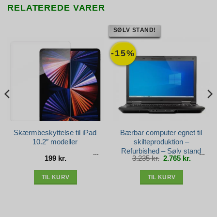
RELATEREDE VARER
SØLV STAND!
-15%
Skærmbeskyttelse til iPad
Bærbar computer egnet til
10.2″ modeller
skilteproduktion –
Refurbished – Sølv stand
Den
Den
199
kr.
3.235
kr.
2.765
kr.
oprindelige
aktuelle
pris
pris
var:
er:
3.235 kr..
2.765 kr.
TIL KURV
TIL KURV