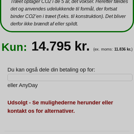
Træet optager CO2 i de 5 år, det vokser. Herefter fældes
det og anvendes udelukkende til formål, der fortsat
binder CO2’en i træet (f.eks. til konstruktion). Det bliver
derfor ikke brændt af eller spildt.
14.795
kr.
Kun:
(ex. moms:
11.836
kr.
)
Du kan også dele din betaling op for:
eller
AnyDay
Udsolgt - Se mulighederne herunder eller
kontakt os for alternativer.