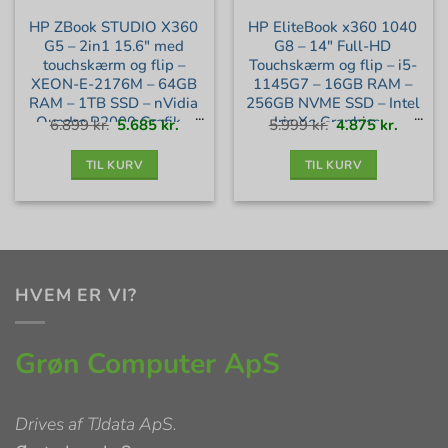
HP ZBook STUDIO X360
HP EliteBook x360 1040
G5 – 2in1 15.6″ med
G8 – 14″ Full-HD
touchskærm og flip –
Touchskærm og flip – i5-
XEON-E-2176M – 64GB
1145G7 – 16GB RAM –
RAM – 1TB SSD – nVidia
256GB NVME SSD – Intel
Quadro P2000 Grafik –
Iris Xe Graphics –
Den
Den
Den
Den
6.899
kr.
5.685
kr.
5.999
kr.
4.875
kr.
oprindelige
aktuelle
oprindelige
aktuell
pris
pris
pris
pris
var:
er:
var:
er:
Windows 11 Pro – Dansk
Windows 11 Pro – Guld
6.899 kr..
5.685 kr..
5.999 kr..
4.875 kr
Layout – Sølv stand
stand
TIL KURV
TIL KURV
HVEM ER VI?
Grøn Computer ApS
Drives af
TJdata ApS
.