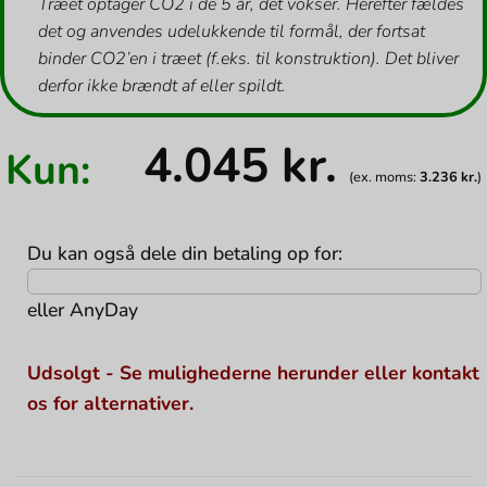
Træet optager CO2 i de 5 år, det vokser. Herefter fældes
det og anvendes udelukkende til formål, der fortsat
binder CO2’en i træet (f.eks. til konstruktion). Det bliver
derfor ikke brændt af eller spildt.
4.045
kr.
Kun:
(ex. moms:
3.236
kr.
)
Du kan også dele din betaling op for:
eller
AnyDay
Udsolgt - Se mulighederne herunder eller kontakt
os for alternativer.