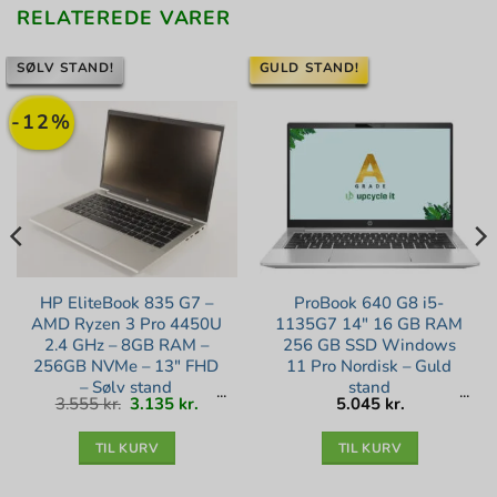
RELATEREDE VARER
SØLV STAND!
GULD STAND!
-12%
HP EliteBook 835 G7 –
ProBook 640 G8 i5-
AMD Ryzen 3 Pro 4450U
1135G7 14″ 16 GB RAM
2.4 GHz – 8GB RAM –
256 GB SSD Windows
256GB NVMe – 13″ FHD
11 Pro Nordisk – Guld
– Sølv stand
stand
Den
Den
3.555
kr.
3.135
kr.
5.045
kr.
oprindelige
aktuelle
pris
pris
var:
er:
3.555 kr..
3.135 kr..
TIL KURV
TIL KURV