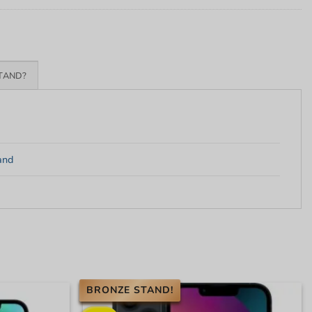
TAND?
and
BRONZE STAND!