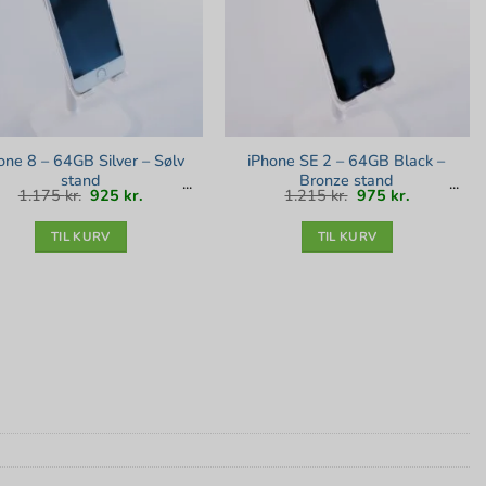
one 8 – 64GB Silver – Sølv
iPhone SE 2 – 64GB Black –
stand
Bronze stand
Den
Den
Den
Den
1.175
kr.
925
kr.
1.215
kr.
975
kr.
oprindelige
aktuelle
oprindelige
aktuelle
pris
pris
pris
pris
var:
er:
var:
er:
1.175 kr..
925 kr..
1.215 kr..
975 kr..
TIL KURV
TIL KURV