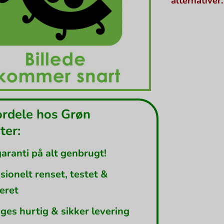
alternativer.
ordele hos Grøn
er:
garanti på alt genbrugt!
sionelt renset, testet &
leret
ges hurtig & sikker levering