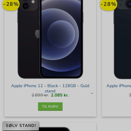
-28%
-28%
Apple iPhone 12 – Black – 128GB – Guld
Apple iPhone
stand
Den
Den
2.899
kr.
2.085
kr.
oprindelige
aktuelle
pris
pris
var:
er:
2.899 kr..
2.085 kr..
TIL KURV
SØLV STAND!