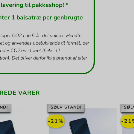
 levering til pakkeshop! *
nter 1 balsatræ per genbrugte
tager CO2 i de 5 år, det vokser. Herefter
et og anvendes udelukkende til formål, der
inder CO2’en i træet (f.eks. til
ion). Det bliver derfor ikke brændt af eller
REDE VARER
ND!
SØLV STAND!
SØL
-21%
-21