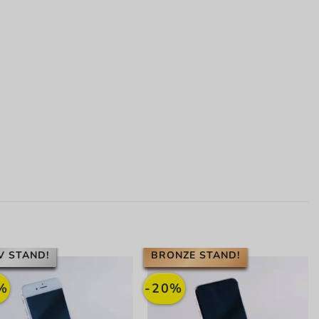
V STAND!
BRONZE STAND!
%
-20%