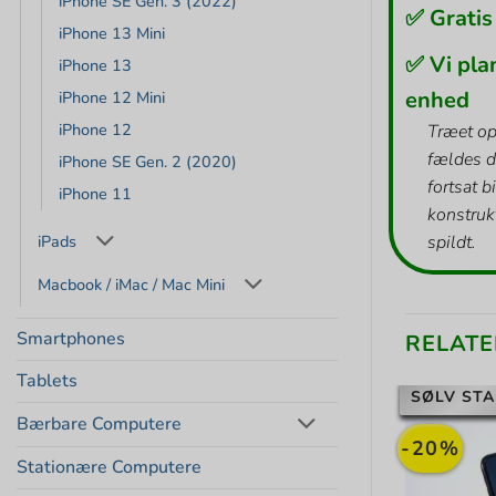
iPhone SE Gen. 3 (2022)
✅ Gratis
iPhone 13 Mini
✅ Vi pla
iPhone 13
enhed
iPhone 12 Mini
iPhone 12
Træet op
fældes d
iPhone SE Gen. 2 (2020)
fortsat b
iPhone 11
konstrukt
iPads
spildt.
Macbook / iMac / Mac Mini
Smartphones
RELATE
Tablets
SØLV STA
Bærbare Computere
-20%
Stationære Computere