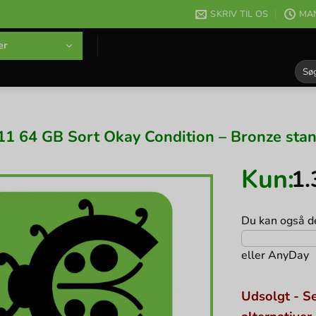
SKRIV TIL OS
MAN
er
Søg
efter
11 64 GB Sort Okay Condition – Bronze sta
Kun:
1
Du kan også de
eller
AnyDay
Udsolgt - Se