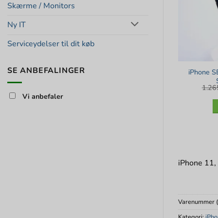
Skærme / Monitors
Ny IT
Serviceydelser til dit køb
SE ANBEFALINGER
iPhone S
1.2
Vi anbefaler
iPhone 11,
Varenummer 
Kategori:
iPho