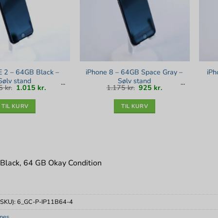
E 2 – 64GB Black –
iPhone 8 – 64GB Space Gray –
iPh
Sølv stand
Sølv stand
Den
Den
Den
Den
65
kr.
1.015
kr.
1.175
kr.
925
kr.
oprindelige
aktuelle
oprindelige
aktuelle
pris
pris
pris
pris
var:
er:
var:
er:
1.265 kr..
1.015 kr..
1.175 kr..
925 kr..
TIL KURV
TIL KURV
 Black, 64 GB Okay Condition
(SKU):
6_GC-P-IP11B64-4
nes