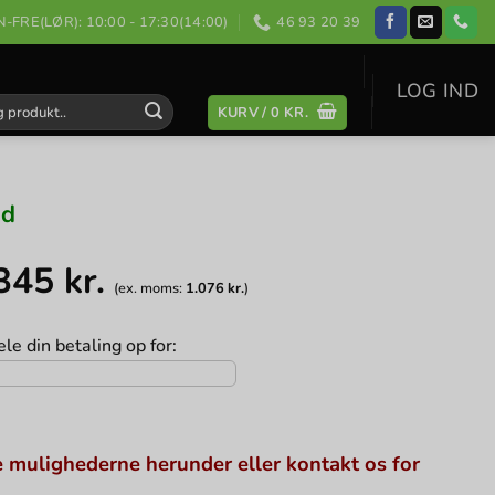
-FRE(LØR): 10:00 - 17:30(14:00)
46 93 20 39
LOG IND
KURV /
0
KR.
:
nd
.345
kr.
(ex. moms:
1.076
kr.
)
le din betaling op for:
 mulighederne herunder eller kontakt os for