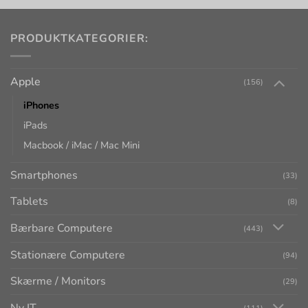
PRODUKTKATEGORIER:
Apple
(156)
iPhones
iPads
Macbook / iMac / Mac Mini
Smartphones
(33)
Tablets
(8)
Bærbare Computere
(443)
Stationære Computere
(94)
Skærme / Monitors
(29)
Ny IT