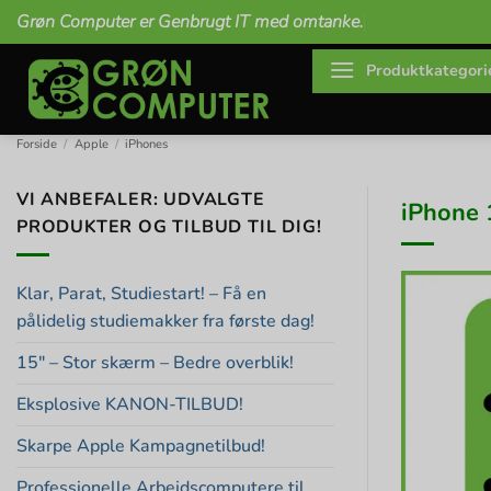
Fortsæt
Grøn Computer er Genbrugt IT med omtanke.
til
indhold
Produktkategori
Forside
/
Apple
/
iPhones
VI ANBEFALER: UDVALGTE
iPhone 
PRODUKTER OG TILBUD TIL DIG!
Klar, Parat, Studiestart! – Få en
pålidelig studiemakker fra første dag!
15″ – Stor skærm – Bedre overblik!
Eksplosive KANON-TILBUD!
Skarpe Apple Kampagnetilbud!
Professionelle Arbejdscomputere til