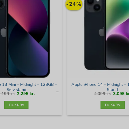
-24%
 13 Mini – Midnight – 128GB –
Apple iPhone 14 – Midnight –
Sølv stand
Stand
Den
Den
Den
3.199
kr.
2.295
kr.
4.099
kr.
3.095
k
oprindelige
aktuelle
oprindel
pris
pris
pris
var:
er:
var:
3.199 kr..
2.295 kr..
4.099 kr.
TIL KURV
TIL KURV