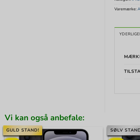
Varemærke:
A
YDERLIGE
MÆRK
TILST
Vi kan også anbefale:
GULD STAND!
SØLV STAND