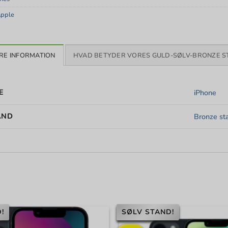
pple
RE INFORMATION
HVAD BETYDER VORES GULD-SØLV-BRONZE S
E
iPhone
AND
Bronze st
!
SØLV STAND!