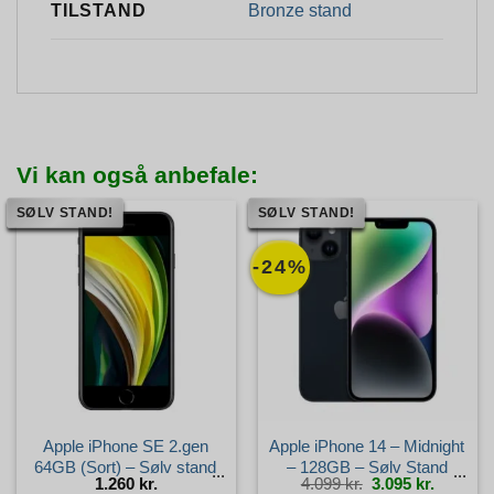
Bronze stand
TILSTAND
Vi kan også anbefale:
SØLV STAND!
SØLV STAND!
-24%
Apple iPhone SE 2.gen
Apple iPhone 14 – Midnight
64GB (Sort) – Sølv stand
– 128GB – Sølv Stand
Den
Den
1.260
kr.
4.099
kr.
3.095
kr.
oprindelige
aktuelle
pris
pris