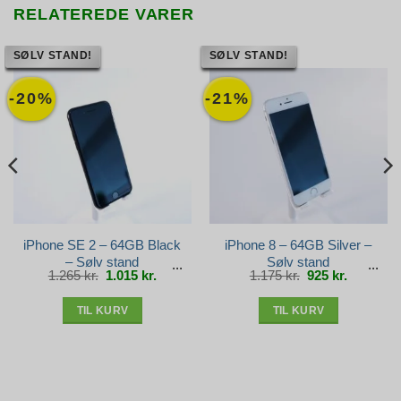
RELATEREDE VARER
SØLV STAND!
SØLV STAND!
-20%
-21%
iPhone SE 2 – 64GB Black
iPhone 8 – 64GB Silver –
– Sølv stand
Sølv stand
Den
Den
Den
Den
1.265
kr.
1.015
kr.
1.175
kr.
925
kr.
oprindelige
aktuelle
oprindelige
aktuelle
pris
pris
pris
pris
var:
er:
var:
er:
1.265 kr..
1.015 kr..
1.175 kr..
925 kr..
TIL KURV
TIL KURV