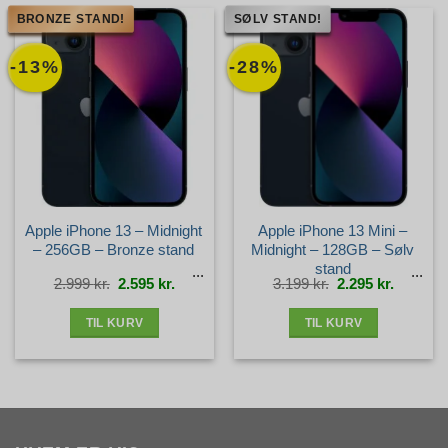
BRONZE STAND!
SØLV STAND!
-13%
-28%
Apple iPhone 13 – Midnight
Apple iPhone 13 Mini –
– 256GB – Bronze stand
Midnight – 128GB – Sølv
stand
Den
Den
Den
Den
2.999
kr.
2.595
kr.
3.199
kr.
2.295
kr.
oprindelige
aktuelle
oprindelige
aktuelle
pris
pris
pris
pris
var:
er:
var:
er:
2.999 kr..
2.595 kr..
3.199 kr..
2.295 kr.
TIL KURV
TIL KURV