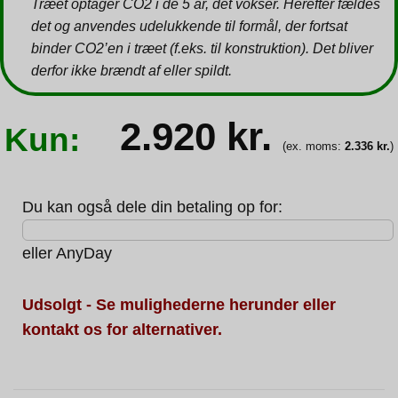
Træet optager CO2 i de 5 år, det vokser. Herefter fældes
det og anvendes udelukkende til formål, der fortsat
binder CO2’en i træet (f.eks. til konstruktion). Det bliver
derfor ikke brændt af eller spildt.
2.920
kr.
Kun:
(ex. moms:
2.336
kr.
)
Du kan også dele din betaling op for:
eller
AnyDay
Udsolgt - Se mulighederne herunder eller
kontakt os for alternativer.