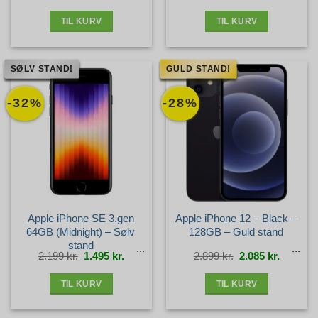
var:
er:
4.099 kr..
3.095 kr.
TIL KURV
TIL KURV
SØLV STAND!
GULD STAND!
-32%
-28%
Apple iPhone SE 3.gen
Apple iPhone 12 – Black –
64GB (Midnight) – Sølv
128GB – Guld stand
stand
Den
Den
Den
Den
2.199
kr.
1.495
kr.
2.899
kr.
2.085
kr.
oprindelige
aktuelle
oprindelige
aktuelle
pris
pris
pris
pris
var:
er:
var:
er:
2.199 kr..
1.495 kr..
2.899 kr..
2.085 kr.
TIL KURV
TIL KURV