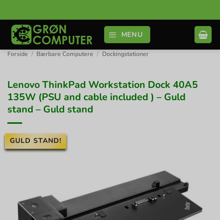
Fortsæt
til
indhold
MENU
Forside
/
Bærbare Computere
/
Dockingstationer
Lenovo ThinkPad Workstation Dock 40A5
135W (PSU and cable included ) – Guld
stand – Guld stand
GULD STAND!