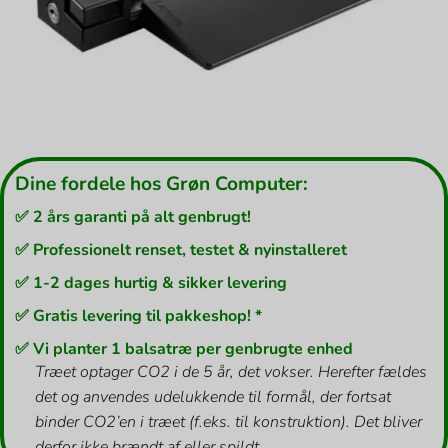
Dine fordele hos Grøn Computer:
✅ 2 års garanti på alt genbrugt!
✅ Professionelt renset, testet & nyinstalleret
✅ 1-2 dages hurtig & sikker levering
✅ Gratis levering til pakkeshop! *
✅ Vi planter 1 balsatræ per genbrugte enhed
Træet optager CO2 i de 5 år, det vokser. Herefter fældes
det og anvendes udelukkende til formål, der fortsat
binder CO2’en i træet (f.eks. til konstruktion). Det bliver
derfor ikke brændt af eller spildt.