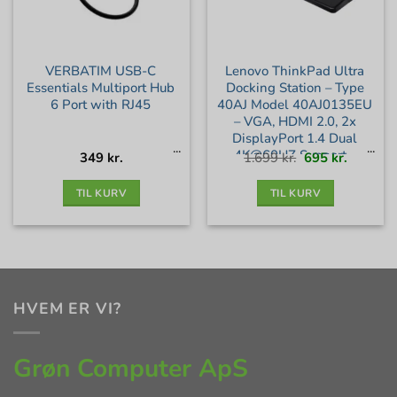
VERBATIM USB-C
Lenovo ThinkPad Ultra
Essentials Multiport Hub
Docking Station – Type
6 Port with RJ45
40AJ Model 40AJ0135EU
– VGA, HDMI 2.0, 2x
DisplayPort 1.4 Dual
4K@60HZ Support –
Den
Den
349
kr.
1.699
kr.
695
kr.
oprindelige
aktuelle
pris
pris
var:
er:
135W PSU – Mekanisk
1.699 kr..
695 kr..
Dock – Fabriksny i box
TIL KURV
TIL KURV
HVEM ER VI?
Grøn Computer ApS