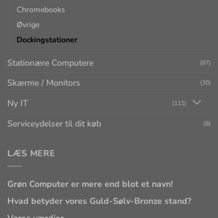
Chromebooks
Øvrige
Dockingstationer
Stationære Computere
(87)
Skærme / Monitors
(30)
Ny IT
(111)
Serviceydelser til dit køb
(8)
LÆS MERE
Grøn Computer er mere end blot et navn!
Hvad betyder vores Guld-Sølv-Bronze stand?
Vores værdier