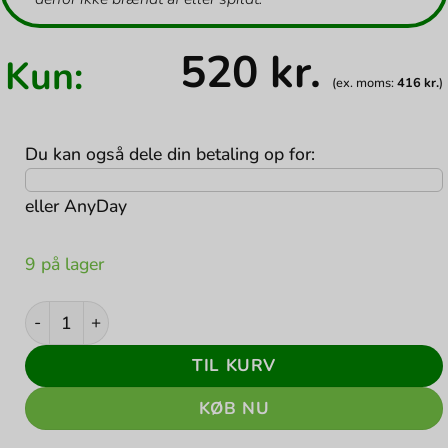
520
kr.
Kun:
(ex. moms:
416
kr.
)
Du kan også dele din betaling op for:
eller
AnyDay
9 på lager
Lenovo ThinkPad Workstation Dock 40A5 135W (PSU and c
TIL KURV
KØB NU