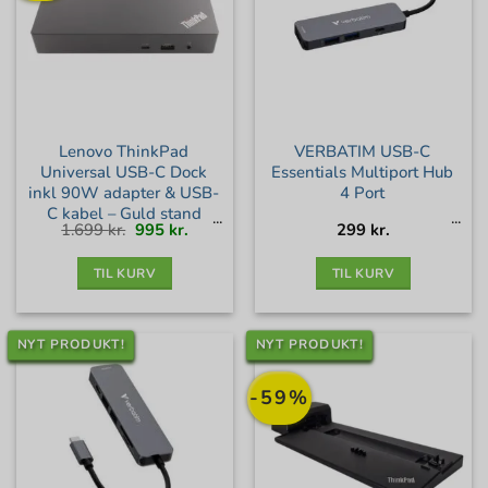
Lenovo ThinkPad
VERBATIM USB-C
Universal USB-C Dock
Essentials Multiport Hub
inkl 90W adapter & USB-
4 Port
C kabel – Guld stand
Den
Den
1.699
kr.
995
kr.
299
kr.
oprindelige
aktuelle
pris
pris
var:
er:
1.699 kr..
995 kr..
TIL KURV
TIL KURV
NYT PRODUKT!
NYT PRODUKT!
-59%