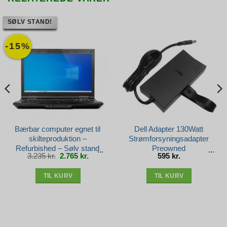
SØLV STAND!
-15%
Bærbar computer egnet til
Dell Adapter 130Watt
skilteproduktion –
Strømforsyningsadapter
Refurbished – Sølv stand
Preowned
Den
Den
3.235
kr.
2.765
kr.
595
kr.
oprindelige
aktuelle
pris
pris
var:
er:
3.235 kr..
2.765 kr..
TIL KURV
TIL KURV