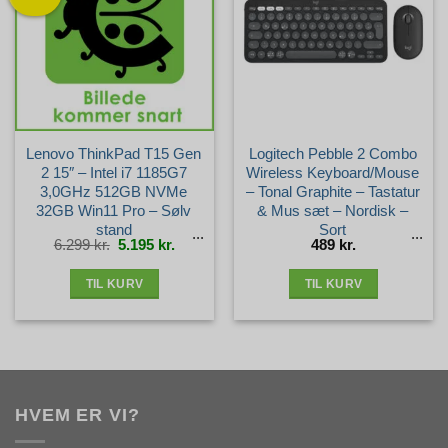
Lenovo ThinkPad T15 Gen
Logitech Pebble 2 Combo
2 15″ – Intel i7 1185G7
Wireless Keyboard/Mouse
3,0GHz 512GB NVMe
– Tonal Graphite – Tastatur
32GB Win11 Pro – Sølv
& Mus sæt – Nordisk –
stand
Sort
Den
Den
6.299
kr.
5.195
kr.
489
kr.
oprindelige
aktuelle
pris
pris
var:
er:
6.299 kr..
5.195 kr..
TIL KURV
TIL KURV
HVEM ER VI?