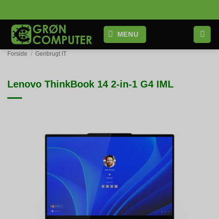
Fortsæt
til
indhold
MENU
Forside
/
Genbrugt IT
Lenovo ThinkBook 14 2-in-1 G4 IML