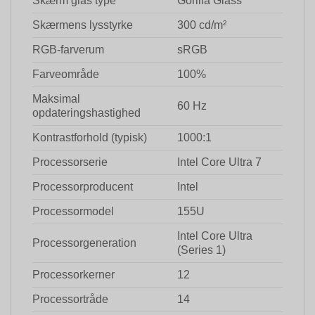
Skærm glas type
Gorilla Glass
Skærmens lysstyrke
300 cd/m²
RGB-farverum
sRGB
Farveområde
100%
Maksimal
60 Hz
opdateringshastighed
Kontrastforhold (typisk)
1000:1
Processorserie
Intel Core Ultra 7
Processorproducent
Intel
Processormodel
155U
Intel Core Ultra
Processorgeneration
(Series 1)
Processorkerner
12
Processortråde
14