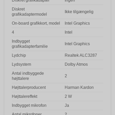
Diskret grafikadapter
Ingen
Diskret
Ikke tilgængelig
grafikadaptermodel
On-board grafikkort, model
Intel Graphics
4
Intel
Indbygget
Intel Graphics
grafikadapterfamilie
Lydchip
Realtek ALC3287
Lydsystem
Dolby Atmos
Antal indbyggede
2
højttalere
Højttalerproducent
Harman Kardon
Højttalereffekt
2 W
Indbygget mikrofon
Ja
Antal mikrofoner
2