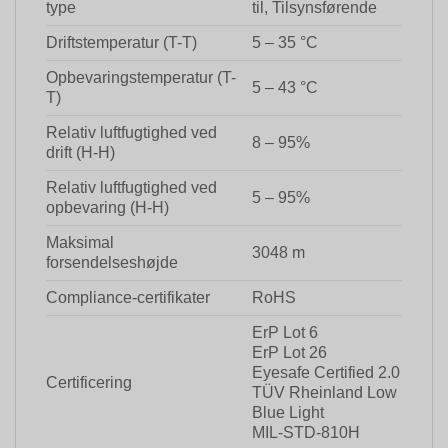
type
til, Tilsynsførende
Driftstemperatur (T-T)
5 – 35 °C
Opbevaringstemperatur (T-
5 – 43 °C
T)
Relativ luftfugtighed ved
8 – 95%
drift (H-H)
Relativ luftfugtighed ved
5 – 95%
opbevaring (H-H)
Maksimal
3048 m
forsendelseshøjde
Compliance-certifikater
RoHS
ErP Lot 6
ErP Lot 26
Eyesafe Certified 2.0
Certificering
TÜV Rheinland Low
Blue Light
MIL-STD-810H