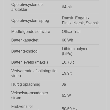
Operativsystemets
64-bit
arkitektur
Dansk, Engelsk,
Operativsystem sprog
Finsk, Norsk, Svensk
Medfølgende software
Office Trial
Batterikapacitet
60 Wh
Lithium polymer
Batteriteknologi
(LiPo)
Batterilevetid (maks.)
10,78 t
Vedvarende afspilningstid,
19,9 t
video
Hurtig opladning
Ja
Vekselstrømsadapter
65 W
strøm
Frekvens for
50/60 Hz