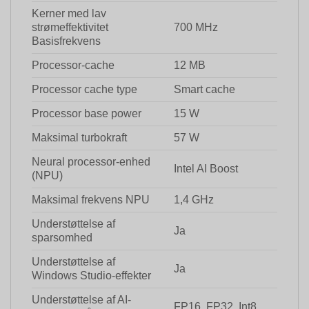
Kerner med lav
strømeffektivitet
700 MHz
Basisfrekvens
Processor-cache
12 MB
Processor cache type
Smart cache
Processor base power
15 W
Maksimal turbokraft
57 W
Neural processor-enhed
Intel AI Boost
(NPU)
Maksimal frekvens NPU
1,4 GHz
Understøttelse af
Ja
sparsomhed
Understøttelse af
Ja
Windows Studio-effekter
Understøttelse af AI-
FP16, FP32, Int8