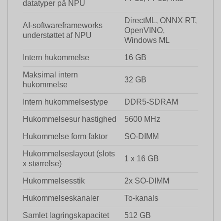
datatyper på NPU
DirectML, ONNX RT,
AI-softwareframeworks
OpenVINO,
understøttet af NPU
Windows ML
Intern hukommelse
16 GB
Maksimal intern
32 GB
hukommelse
Intern hukommelsestype
DDR5-SDRAM
Hukommelsesur hastighed
5600 MHz
Hukommelse form faktor
SO-DIMM
Hukommelseslayout (slots
1 x 16 GB
x størrelse)
Hukommelsesstik
2x SO-DIMM
Hukommelseskanaler
To-kanals
Samlet lagringskapacitet
512 GB