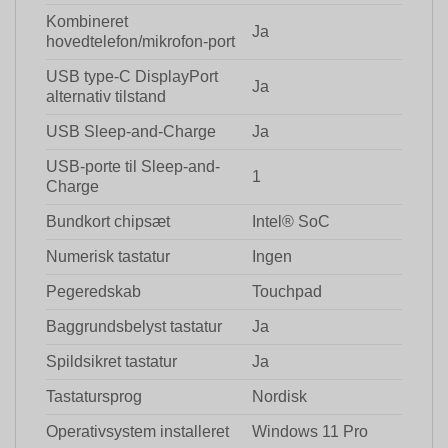
Kombineret
Ja
hovedtelefon/mikrofon-port
USB type-C DisplayPort
Ja
alternativ tilstand
USB Sleep-and-Charge
Ja
USB-porte til Sleep-and-
1
Charge
Bundkort chipsæt
Intel® SoC
Numerisk tastatur
Ingen
Pegeredskab
Touchpad
Baggrundsbelyst tastatur
Ja
Spildsikret tastatur
Ja
Tastatursprog
Nordisk
Operativsystem installeret
Windows 11 Pro