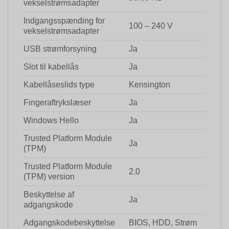
vekselstrømsadapter
Indgangsspænding for
100 – 240 V
vekselstrømsadapter
USB strømforsyning
Ja
Slot til kabellås
Ja
Kabellåseslids type
Kensington
Fingeraftrykslæser
Ja
Windows Hello
Ja
Trusted Platform Module
Ja
(TPM)
Trusted Platform Module
2.0
(TPM) version
Beskyttelse af
Ja
adgangskode
Adgangskodebeskyttelse
BIOS, HDD, Strøm