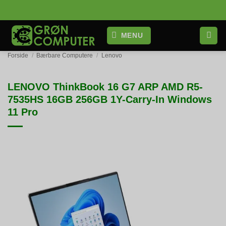
Fortsæt
til
indhold
MENU
Forside
/
Bærbare Computere
/
Lenovo
LENOVO ThinkBook 16 G7 ARP AMD R5-
7535HS 16GB 256GB 1Y-Carry-In Windows
11 Pro