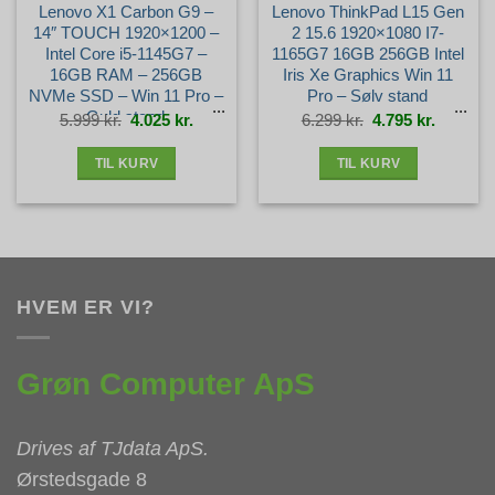
Lenovo X1 Carbon G9 –
Lenovo ThinkPad L15 Gen
14″ TOUCH 1920×1200 –
2 15.6 1920×1080 I7-
Intel Core i5-1145G7 –
1165G7 16GB 256GB Intel
16GB RAM – 256GB
Iris Xe Graphics Win 11
NVMe SSD – Win 11 Pro –
Pro – Sølv stand
Guld stand
Den
Den
Den
Den
5.999
kr.
4.025
kr.
6.299
kr.
4.795
kr.
oprindelige
aktuelle
oprindelige
aktuelle
pris
pris
pris
pris
var:
er:
var:
er:
5.999 kr..
4.025 kr..
6.299 kr..
4.795 kr.
TIL KURV
TIL KURV
HVEM ER VI?
Grøn Computer ApS
Drives af
TJdata ApS
.
Ørstedsgade 8