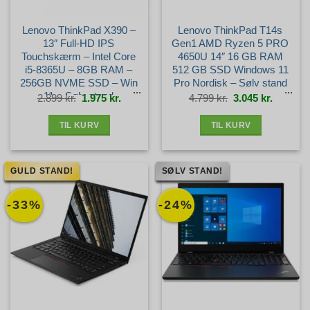
Lenovo ThinkPad X390 –
Lenovo ThinkPad T14s
13″ Full-HD IPS
Gen1 AMD Ryzen 5 PRO
Touchskærm – Intel Core
4650U 14″ 16 GB RAM
i5-8365U – 8GB RAM –
512 GB SSD Windows 11
256GB NVME SSD – Win
Pro Nordisk – Sølv stand
11 – Sølv stand
Den
Den
Den
Den
2.899
kr.
1.975
kr.
4.799
kr.
3.045
kr.
oprindelige
aktuelle
oprindelige
aktuelle
pris
pris
pris
pris
var:
er:
var:
er:
2.899 kr..
1.975 kr..
4.799 kr..
3.045 kr.
TIL KURV
TIL KURV
GULD STAND!
SØLV STAND!
-33%
-24%