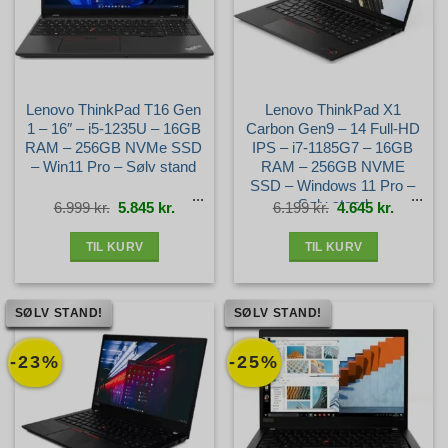
Lenovo ThinkPad T16 Gen
Lenovo ThinkPad X1
1 – 16″ – i5-1235U – 16GB
Carbon Gen9 – 14 Full-HD
RAM – 256GB NVMe SSD
IPS – i7-1185G7 – 16GB
– Win11 Pro – Sølv stand
RAM – 256GB NVME
SSD – Windows 11 Pro –
Sølv stand
Den
Den
Den
Den
6.999
kr.
5.845
kr.
6.199
kr.
4.645
kr.
oprindelige
aktuelle
oprindelige
aktuelle
pris
pris
pris
pris
var:
er:
var:
er:
6.999 kr..
5.845 kr..
6.199 kr..
4.645 kr.
TIL KURV
TIL KURV
SØLV STAND!
SØLV STAND!
-23%
-25%