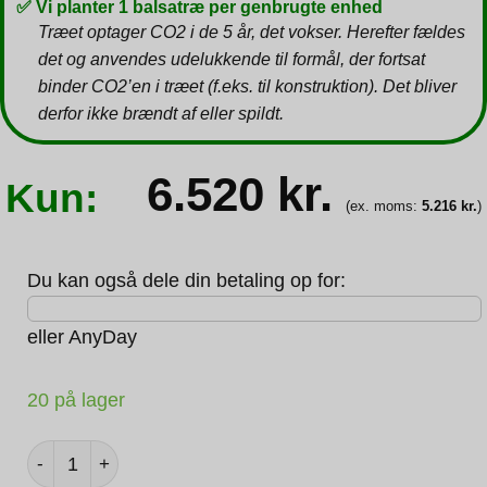
✅ Vi planter 1 balsatræ per genbrugte enhed
Træet optager CO2 i de 5 år, det vokser. Herefter fældes
det og anvendes udelukkende til formål, der fortsat
binder CO2’en i træet (f.eks. til konstruktion). Det bliver
derfor ikke brændt af eller spildt.
6.520
kr.
Kun:
(ex. moms:
5.216
kr.
)
Du kan også dele din betaling op for:
eller
AnyDay
20 på lager
LENOVO ThinkBook 16 G7 ARP AMD R5-7535HS 16GB 25