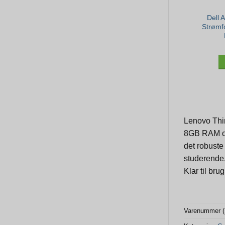
Dell 
Strømf
Lenovo Thin
8GB RAM og 
det robuste
studerende,
Klar til bru
Varenummer 