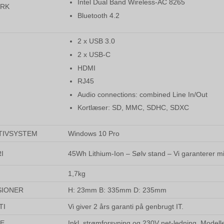
Intel Dual Band Wireless-AC 8265
RK
Bluetooth 4.2
2 x USB 3.0
2 x USB-C
HDMI
RJ45
Audio connections: combined Line In/Out
Kortlæser: SD, MMC, SDHC, SDXC
TIVSYSTEM
Windows 10 Pro
I
45Wh Lithium-Ion – Sølv stand – Vi garanterer mi
1,7kg
SIONER
H: 23mm B: 335mm D: 235mm
TI
Vi giver 2 års garanti på genbrugt IT.
SE
Inkl. strømforsyning og 230V net-ledning. Model