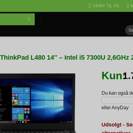
SKRIV TIL OS
M
Søg
efter
ThinkPad L480 14″ – Intel i5 7300U 2,6GH
Kun:
1
Du kan også del
eller
AnyDay
Udsolgt - Se