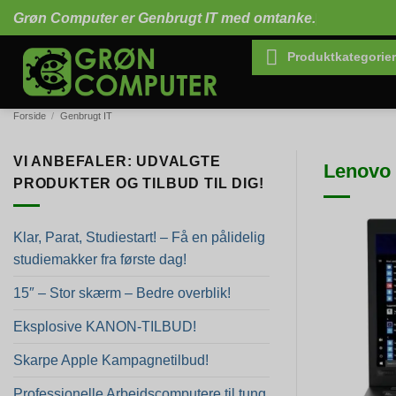
Fortsæt
Grøn Computer er Genbrugt IT med omtanke.
til
indhold
Produktkategorier
Forside
/
Genbrugt IT
VI ANBEFALER: UDVALGTE
Lenovo 
PRODUKTER OG TILBUD TIL DIG!
Klar, Parat, Studiestart! – Få en pålidelig
studiemakker fra første dag!
15″ – Stor skærm – Bedre overblik!
Eksplosive KANON-TILBUD!
Skarpe Apple Kampagnetilbud!
Professionelle Arbejdscomputere til tung