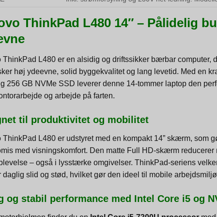
ovo ThinkPad L480 14″ – Pålidelig b
evne
ThinkPad L480 er en alsidig og driftssikker bærbar computer, de
ker høj ydeevne, solid byggekvalitet og lang levetid. Med en kra
tig 256 GB NVMe SSD leverer denne 14-tommer laptop den perfek
ntorarbejde og arbejde på farten.
net til produktivitet og mobilitet
 ThinkPad L480 er udstyret med en kompakt 14” skærm, som gør
mis med visningskomfort. Den matte Full HD-skærm reducerer re
oplevelse – også i lysstærke omgivelser. ThinkPad-seriens velk
r daglig slid og stød, hvilket gør den ideel til mobile arbejdsmiljø
g og stabil performance med Intel Core i5 og