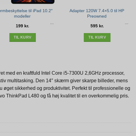
mbeskyttelse til iPad 10.2″
Adapter 120W 7.4×5.0 til HP
modeller
Preowned
199
kr.
595
kr.
TIL KURV
TIL KURV
ret med en kraftfuld Intel Core i5-7300U 2,6GHz processor,
iv multitasking. Den 14″ skærm giver skarpe billeder, mens
øget sikkerhed og produktivitet. Perfekt til professionelle og
o ThinkPad L480 og få høj kvalitet til en overkommelig pris.