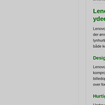
Len
yde
Lenovo 
der øns
lynhur
både ko
Desig
Lenovo
kompro
billed
over fo
Hurti