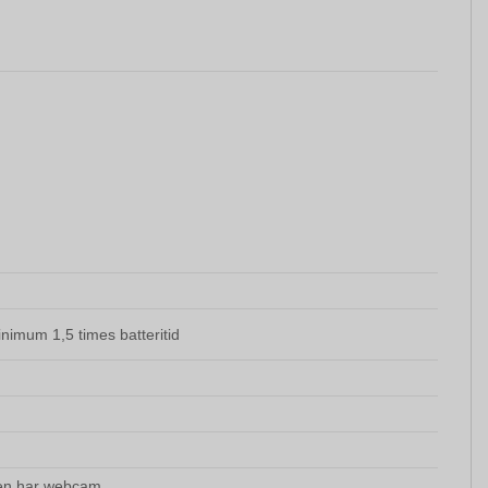
nimum 1,5 times batteritid
len har webcam.