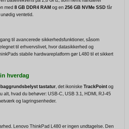
en basefrekvens på 2,6 GHz, som nemt håndterer
ion med
8 GB DDR4 RAM
og en
256 GB NVMe SSD
får
 unødig ventetid.
adgang til avancerede sikkerhedsfunktioner, såsom
legnet til erhvervslivet, hvor datasikkerhed og
nkPads stabile hardwareplatform gør L480 til et sikkert
din hverdag
r
baggrundsbelyst tastatur
, det ikoniske
TrackPoint
og
år du alt, hvad du behøver: USB-C, USB 3.1, HDMI, RJ-45
 netværk og lagringsenheder.
dbarhed. Lenovo ThinkPad L480 er ingen undtagelse. Den