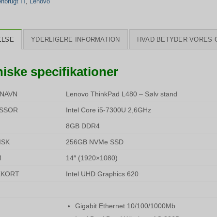
nbrugt IT
,
Lenovo
ELSE
YDERLIGERE INFORMATION
HVAD BETYDER VORES 
iske specifikationer
NAVN
Lenovo ThinkPad L480 – Sølv stand
SSOR
Intel Core i5-7300U 2,6GHz
8GB DDR4
ISK
256GB NVMe SSD
M
14″ (1920×1080)
KKORT
Intel UHD Graphics 620
Gigabit Ethernet 10/100/1000Mb