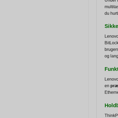
Under 
multit
du hurt
Sikk
Lenovo
BitLock
brugers
og lang
Funkt
Lenovo
en
præ
Etherne
Holdb
ThinkP