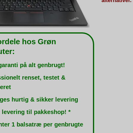
alternativer.
ordele hos Grøn
ter:
garanti på alt genbrugt!
sionelt renset, testet &
leret
ges hurtig & sikker levering
 levering til pakkeshop! *
nter 1 balsatræ per genbrugte