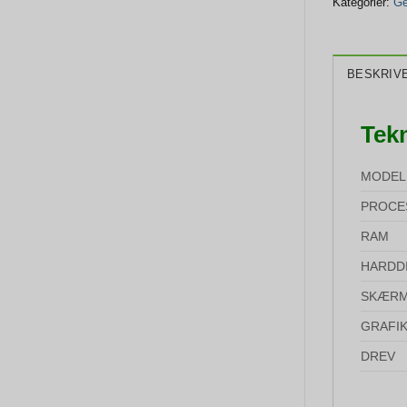
Kategorier:
Ge
BESKRIV
Tekn
MODEL
PROCE
RAM
HARDD
SKÆR
GRAFI
DREV