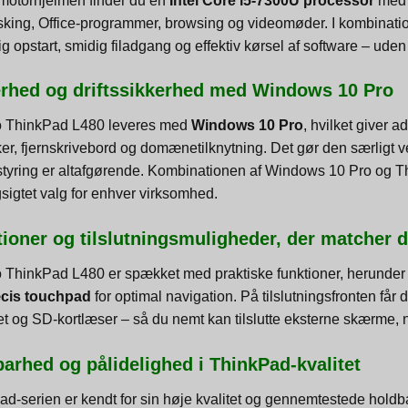
motorhjelmen finder du en
Intel Core i5-7300U processor
med 
asking, Office-programmer, browsing og videomøder. I kombinat
ig opstart, smidig filadgang og effektiv kørsel af software – uden
erhed og driftssikkerhed med Windows 10 Pro
 ThinkPad L480 leveres med
Windows 10 Pro
, hvilket giver 
er, fjernskrivebord og domænetilknytning. Det gør den særligt ve
tyring er altafgørende. Kombinationen af Windows 10 Pro og Thi
sigtet valg for enhver virksomhed.
ioner og tilslutningsmuligheder, der matcher 
 ThinkPad L480 er spækket med praktiske funktioner, herunde
cis touchpad
for optimal navigation. På tilslutningsfronten f
t og SD-kortlæser – så du nemt kan tilslutte eksterne skærme,
arhed og pålidelighed i ThinkPad-kvalitet
ad-serien er kendt for sin høje kvalitet og gennemtestede hol