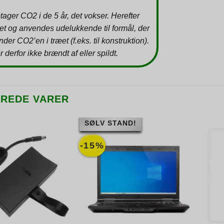
tager CO2 i de 5 år, det vokser. Herefter
et og anvendes udelukkende til formål, der
inder CO2’en i træet (f.eks. til konstruktion).
r derfor ikke brændt af eller spildt.
EREDE VARER
SØLV STAND!
-15%