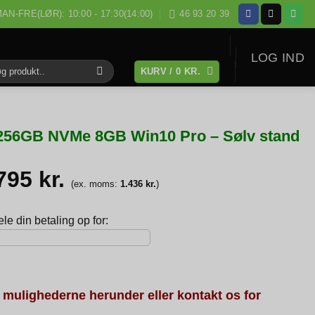
AN-FRE(LØR): 10:00 - 17:30(14:00)
46 93 20 39
LOG IND
KURV /
0
KR.
:
z 256GB NVMe 8GB Win10 Pro – Sølv stand
.795
kr.
(ex. moms:
1.436
kr.
)
e din betaling op for:
 mulighederne herunder eller kontakt os for