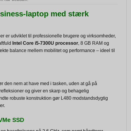
usiness-laptop med stærk
r er udviklet til professionelle brugere og virksomheder,
ftfuld
Intel Core i5-7300U processor
, 8 GB RAM og
te balance mellem mobilitet og performance – ideel til
 den nem at have med i tasken, uden at gå på
fleksioner og giver en skarp og behagelig
endte robuste konstruktion gør L480 modstandsdygtig
er.
 NVMe SSD