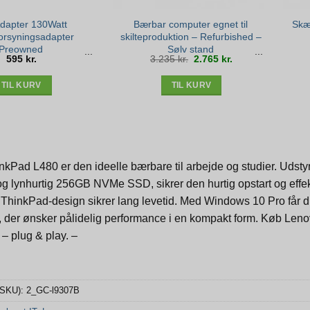
Adapter 130Watt
Bærbar computer egnet til
Skær
orsyningsadapter
skilteproduktion – Refurbished –
Preowned
Sølv stand
Den
Den
595
kr.
3.235
kr.
2.765
kr.
oprindelige
aktuelle
pris
pris
var:
er:
3.235 kr..
2.765 kr..
TIL KURV
TIL KURV
kPad L480 er den ideelle bærbare til arbejde og studier. Udsty
lynhurtig 256GB NVMe SSD, sikrer den hurtig opstart og effekt
 ThinkPad-design sikrer lang levetid. Med Windows 10 Pro får du 
 der ønsker pålidelig performance i en kompakt form. Køb Lenov
g – plug & play. –
(SKU):
2_GC-l9307B