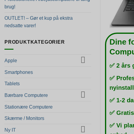
brug!
OUTLET! – Gør et kup på ekstra
nedsatte varer!
Dine f
PRODUKTKATEGORIER
Compu
Apple
✅ 2 års 
Smartphones
✅ Profes
Tablets
nyinstal
Bærbare Computere
✅ 1-2 da
Stationære Computere
✅ Gratis
Skærme / Monitors
✅ Vi pla
Ny IT