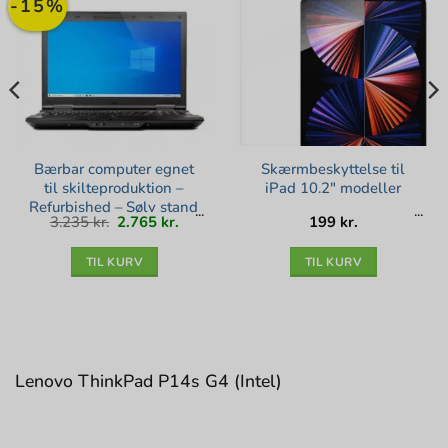
-15%
Bærbar computer egnet
Skærmbeskyttelse til
til skilteproduktion –
iPad 10.2″ modeller
Refurbished – Sølv stand
Den
Den
3.235
kr.
2.765
kr.
199
kr.
oprindelige
aktuelle
pris
pris
var:
er:
3.235 kr..
2.765 kr..
TIL KURV
TIL KURV
Lenovo ThinkPad P14s G4 (Intel)