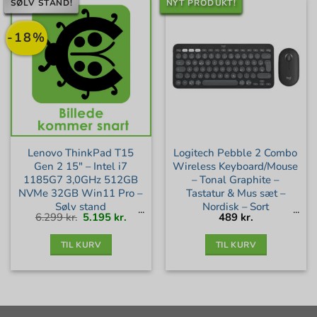
SØLV STAND!
NYT PRODUKT!
-18%
Lenovo ThinkPad T15
Logitech Pebble 2 Combo
Gen 2 15″ – Intel i7
Wireless Keyboard/Mouse
1185G7 3,0GHz 512GB
– Tonal Graphite –
NVMe 32GB Win11 Pro –
Tastatur & Mus sæt –
Sølv stand
Nordisk – Sort
Den
Den
6.299
kr.
5.195
kr.
489
kr.
oprindelige
aktuelle
pris
pris
var:
er:
6.299 kr..
5.195 kr..
TIL KURV
TIL KURV