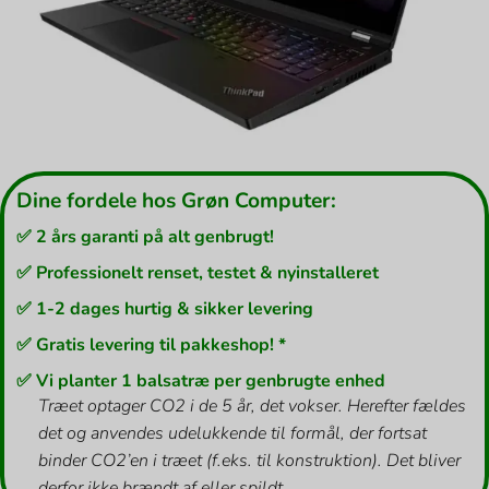
Dine fordele hos Grøn Computer:
✅ 2 års garanti på alt genbrugt!
✅ Professionelt renset, testet & nyinstalleret
✅ 1-2 dages hurtig & sikker levering
✅ Gratis levering til pakkeshop! *
✅ Vi planter 1 balsatræ per genbrugte enhed
Træet optager CO2 i de 5 år, det vokser. Herefter fældes
det og anvendes udelukkende til formål, der fortsat
binder CO2’en i træet (f.eks. til konstruktion). Det bliver
derfor ikke brændt af eller spildt.