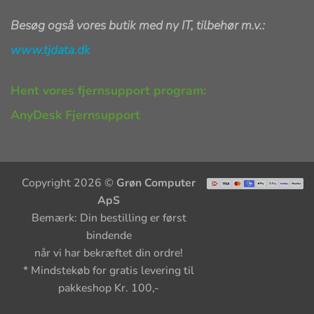
Besøg også vores butik med ny IT, tilbehør m.v.:
www.tjdata.dk
Hent vores fjernsupport program:
AnyDesk Fjernsupport
Copyright 2026 ©
Grøn Computer
ApS
Bemærk: Din bestilling er først
bindende
når vi har bekræftet din ordre!
* Mindstekøb for gratis levering til
pakkeshop Kr. 100,-