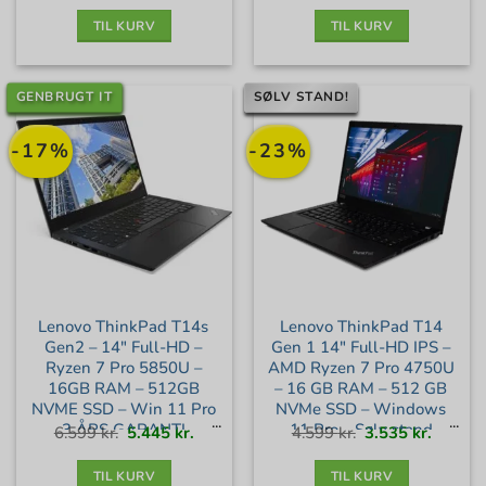
Guld+ stand
6.399 kr..
4.875 kr..
2.799 kr..
1.795 kr
TIL KURV
TIL KURV
GENBRUGT IT
SØLV STAND!
-17%
-23%
Lenovo ThinkPad T14s
Lenovo ThinkPad T14
Gen2 – 14″ Full-HD –
Gen 1 14″ Full-HD IPS –
Ryzen 7 Pro 5850U –
AMD Ryzen 7 Pro 4750U
16GB RAM – 512GB
– 16 GB RAM – 512 GB
NVME SSD – Win 11 Pro
NVMe SSD – Windows
– 3 ÅRS GARANTI –
11 Pro – Sølv stand
Den
Den
Den
Den
6.599
kr.
5.445
kr.
4.599
kr.
3.535
kr.
oprindelige
aktuelle
oprindelige
aktuell
pris
pris
pris
pris
var:
er:
var:
er:
Guld+ stand
6.599 kr..
5.445 kr..
4.599 kr..
3.535 kr
TIL KURV
TIL KURV