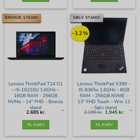
BRONZE STAND!
SØLV STAND!
-12%
Lenovo ThinkPad T14 G1
Lenovo ThinkPad X390 –
– i5-10210U 1.6GHz –
I5-8365u 1.6GHz – 8GB
16GB RAM – 256GB
RAM – 256GB NVME –
NVMe – 14″ FHD – Bronze
13″ FHD Touch – Win 11
stand
– Sølv stand
Den
Den
2.685
kr.
2.199
kr.
1.945
kr.
oprindelige
aktuell
pris
pris
var:
er:
2.199 kr..
1.945 kr
TIL KURV
TIL KURV