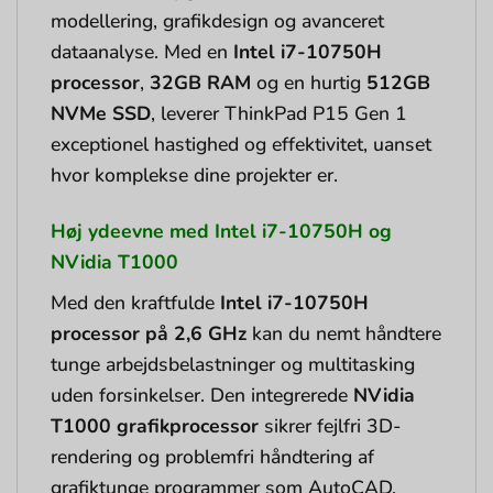
modellering, grafikdesign og avanceret
dataanalyse. Med en
Intel i7-10750H
processor
,
32GB RAM
og en hurtig
512GB
NVMe SSD
, leverer ThinkPad P15 Gen 1
exceptionel hastighed og effektivitet, uanset
hvor komplekse dine projekter er.
Høj ydeevne med Intel i7-10750H og
NVidia T1000
Med den kraftfulde
Intel i7-10750H
processor på 2,6 GHz
kan du nemt håndtere
tunge arbejdsbelastninger og multitasking
uden forsinkelser. Den integrerede
NVidia
T1000 grafikprocessor
sikrer fejlfri 3D-
rendering og problemfri håndtering af
grafiktunge programmer som AutoCAD,