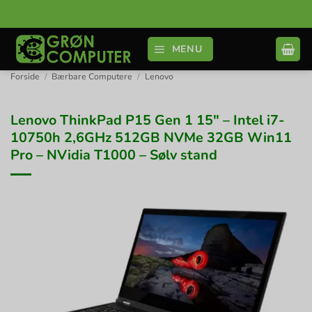
Fortsæt
til
indhold
MENU
Forside
/
Bærbare Computere
/
Lenovo
Lenovo ThinkPad P15 Gen 1 15″ – Intel i7-
10750h 2,6GHz 512GB NVMe 32GB Win11
Pro – NVidia T1000 – Sølv stand