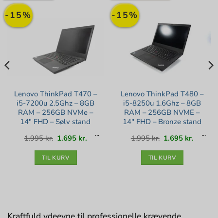
-15%
-15%
Lenovo ThinkPad T470 –
Lenovo ThinkPad T480 –
i5-7200u 2.5Ghz – 8GB
i5-8250u 1.6Ghz – 8GB
RAM – 256GB NVMe –
RAM – 256GB NVME –
14″ FHD – Sølv stand
14″ FHD – Bronze stand
Den
Den
Den
Den
1.995
kr.
1.695
kr.
1.995
kr.
1.695
kr.
lle
oprindelige
aktuelle
oprindelige
aktuell
pris
pris
pris
pris
var:
er:
var:
er:
kr..
1.995 kr..
1.695 kr..
1.995 kr..
1.695 kr
TIL KURV
TIL KURV
Kraftfuld ydeevne til professionelle krævende