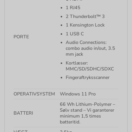
1 RJ45
2 Thunderbolt™ 3
1 Kensington Lock
1 USB C
PORTE
Audio Connections:
combo audio in/out, 3.5
mm jack
Kortlæser:
MMC/SD/SDHC/SDXC
Fingeraftryksscanner
OPERATIVSYSTEM
Windows 11 Pro
66 Wh Lithium-Polymer –
Sølv stand – Vi garanterer
BATTERI
minimum 1,5 times
batteritid.