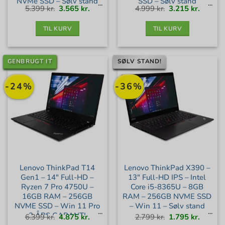
NVMe SSD – Sølv stand
SSD – Sølv stand
Den
Den
Den
Den
5.399
kr.
3.565
kr.
4.999
kr.
3.215
kr.
oprindelige
aktuelle
oprindelige
aktuell
pris
pris
pris
pris
var:
er:
var:
er:
5.399 kr..
3.565 kr..
4.999 kr..
3.215 kr
TIL KURV
TIL KURV
GENBRUGT IT
SØLV STAND!
-24%
-36%
Lenovo ThinkPad T14
Lenovo ThinkPad X390 –
Gen1 – 14″ Full-HD –
13″ Full-HD IPS – Intel
Ryzen 7 Pro 4750U –
Core i5-8365U – 8GB
16GB RAM – 256GB
RAM – 256GB NVME SSD
NVME SSD – Win 11 Pro
– Win 11 – Sølv stand
– 3 ÅRS GARANTI –
Den
Den
Den
Den
6.399
kr.
4.875
kr.
2.799
kr.
1.795
kr.
oprindelige
aktuelle
oprindelige
aktuell
pris
pris
pris
pris
var:
er:
var:
er: