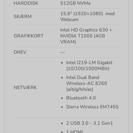
HARDDISK
512GB NVMe
15,6″ (1920×1080) med
SKÆRM
Webcam
Intel HD Graphics 630 +
GRAFIKKORT
NVIDIA T1000 (4GB
VRAM)
DREV
—
Intel I219-LM Gigabit
(10/100/1000MBit)
Intel Dual Band
Wireless-AC 8260
NETVÆRK
(a/b/g/h/n/ac)
Bluetooth 4.0
Sierra Wireless EM7455
2 USB 3.0 – 3.1 Gen1
1 HDMI