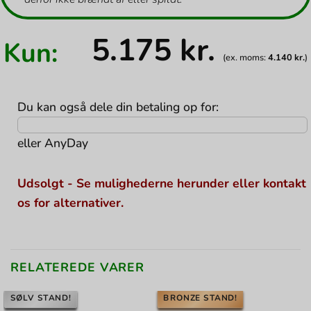
5.175
kr.
Kun:
(ex. moms:
4.140
kr.
)
Du kan også dele din betaling op for:
eller
AnyDay
Udsolgt - Se mulighederne herunder eller kontakt
os for alternativer.
RELATEREDE VARER
SØLV STAND!
BRONZE STAND!