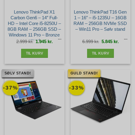
Lenovo ThinkPad X1
Lenovo ThinkPad T16 Gen
Carbon Gen6 – 14″ Full-
1 – 16″ – i5-1235U – 16GB
HD – Intel Core i5-8250U –
RAM – 256GB NVMe SSD
8GB RAM – 256GB SSD –
– Win11 Pro – Sølv stand
Windows 11 Pro – Bronze
stand
Den
Den
Den
Den
2.999
kr.
1.945
kr.
6.999
kr.
5.845
kr.
oprindelige
aktuelle
oprindelige
aktuelle
pris
pris
pris
pris
var:
er:
var:
er:
2.999 kr..
1.945 kr..
6.999 kr..
5.845 kr.
TIL KURV
TIL KURV
SØLV STAND!
GULD STAND!
-37%
-33%