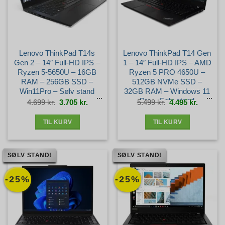
Lenovo ThinkPad T14s
Lenovo ThinkPad T14 Gen
Gen 2 – 14″ Full-HD IPS –
1 – 14″ Full-HD IPS – AMD
Ryzen 5-5650U – 16GB
Ryzen 5 PRO 4650U –
RAM – 256GB SSD –
512GB NVMe SSD –
Win11Pro – Sølv stand
32GB RAM – Windows 11
Pro – Sølv stand
Den
Den
Den
Den
4.699
kr.
3.705
kr.
5.499
kr.
4.495
kr.
oprindelige
aktuelle
oprindelige
aktuelle
pris
pris
pris
pris
var:
er:
var:
er:
4.699 kr..
3.705 kr..
5.499 kr..
4.495 kr.
TIL KURV
TIL KURV
SØLV STAND!
SØLV STAND!
-25%
-25%