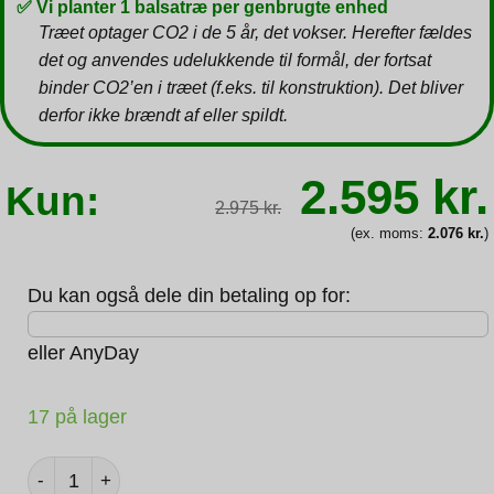
✅ Vi planter 1 balsatræ per genbrugte enhed
Træet optager CO2 i de 5 år, det vokser. Herefter fældes
det og anvendes udelukkende til formål, der fortsat
binder CO2’en i træet (f.eks. til konstruktion). Det bliver
derfor ikke brændt af eller spildt.
Den
2.595
kr.
Kun:
oprindeli
2.975
kr.
pris
var:
(ex. moms:
2.076
kr.
)
2.975 kr.
Du kan også dele din betaling op for:
eller
AnyDay
17 på lager
Lenovo ThinkPad T14 G2 - i5-1135g7 2.4GHz - 16GB RAM