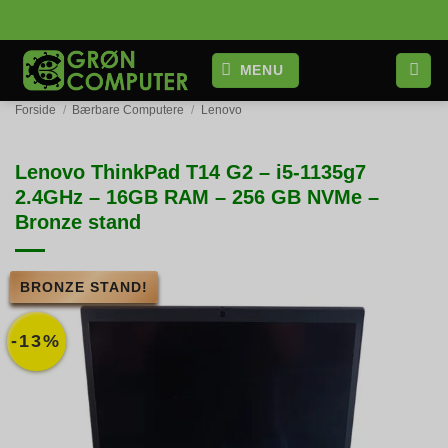
Fortsæt
til
indhold
MENU
Forside
/
Bærbare Computere
/
Lenovo
Lenovo ThinkPad T14 G2 – i5-1135g7
2.4GHz – 16GB RAM – 256 GB NVMe –
Bronze stand
BRONZE STAND!
-13%