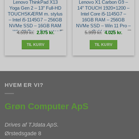
Lenovo ThinkPad X13
Lenovo X1 Carbon G9 –
Yoga Gen 2 – 13″ Full-HD
14″ TOUCH 1920×1200 –
TOUCHSKÆRM m. stylus
Intel Core i5-1145G7 –
– Intel i5-1145G7 – 256GB
16GB RAM – 256GB
NVMe SSD – 16GB RAM
NVMe SSD – Win 11 Pro –
– Win 11 Pro – Sølv stand
Guld stand
Den
Den
Den
Den
4.599
kr.
2.875
kr.
5.999
kr.
4.025
kr.
oprindelige
aktuelle
oprindelige
aktuelle
pris
pris
pris
pris
var:
er:
var:
er:
4.599 kr..
2.875 kr..
5.999 kr..
4.025 kr.
TIL KURV
TIL KURV
HVEM ER VI?
Grøn Computer ApS
Drives af
TJdata ApS
.
Ørstedsgade 8