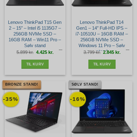
Lenovo ThinkPad T15 Gen
Lenovo ThinkPad T14
2 – 15″ – Intel i5 1135G7 –
Gen1 – 14″ Full-HD IPS –
256GB NVMe SSD –
i7-10510U – 16GB RAM –
16GB RAM – Win11 Pro –
256GB NVMe SSD –
Sølv stand
Windows 11 Pro – Sølv
stand
Den
Den
Den
Den
5.899
kr.
4.425
kr.
3.799
kr.
2.845
kr.
oprindelige
aktuelle
oprindelige
aktuelle
pris
pris
pris
pris
var:
er:
var:
er:
5.899 kr..
4.425 kr..
3.799 kr..
2.845 kr.
TIL KURV
TIL KURV
BRONZE STAND!
SØLV STAND!
-35%
-16%