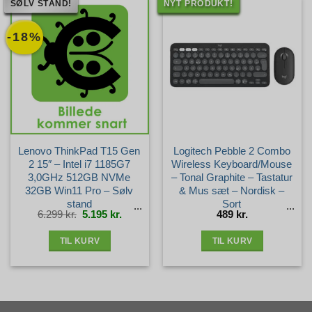
SØLV STAND!
NYT PRODUKT!
-18%
Lenovo ThinkPad T15 Gen
Logitech Pebble 2 Combo
2 15″ – Intel i7 1185G7
Wireless Keyboard/Mouse
3,0GHz 512GB NVMe
– Tonal Graphite – Tastatur
32GB Win11 Pro – Sølv
& Mus sæt – Nordisk –
stand
Sort
Den
Den
6.299
kr.
5.195
kr.
489
kr.
oprindelige
aktuelle
pris
pris
var:
er:
6.299 kr..
5.195 kr..
TIL KURV
TIL KURV