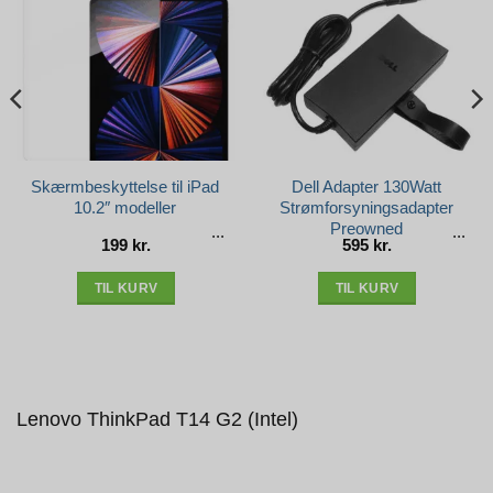
Skærmbeskyttelse til iPad
Dell Adapter 130Watt
10.2″ modeller
Strømforsyningsadapter
Preowned
199
kr.
595
kr.
e
r..
TIL KURV
TIL KURV
Lenovo ThinkPad T14 G2 (Intel)