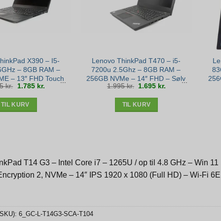
hinkPad X390 – I5-
Lenovo ThinkPad T470 – i5-
Le
6GHz – 8GB RAM –
7200u 2.5Ghz – 8GB RAM –
83
E – 13″ FHD Touch
256GB NVMe – 14″ FHD – Sølv
256
Den
Den
Den
Den
95
kr.
1.785
kr.
1.995
kr.
1.695
kr.
1 – Bronze stand
stand
oprindelige
aktuelle
oprindelige
aktuelle
pris
pris
pris
pris
var:
er:
var:
er:
2.095 kr..
1.785 kr..
1.995 kr..
1.695 kr..
TIL KURV
TIL KURV
kPad T14 G3 – Intel Core i7 – 1265U / op til 4.8 GHz – Win 1
cryption 2, NVMe – 14″ IPS 1920 x 1080 (Full HD) – Wi-Fi 6E, B
(SKU):
6_GC-L-T14G3-SCA-T104