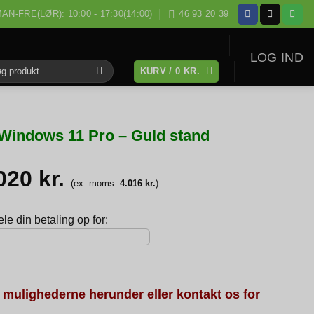
AN-FRE(LØR): 10:00 - 17:30(14:00)
46 93 20 39
LOG IND
KURV /
0
KR.
:
Windows 11 Pro – Guld stand
.020
kr.
(ex. moms:
4.016
kr.
)
e din betaling op for:
 mulighederne herunder eller kontakt os for