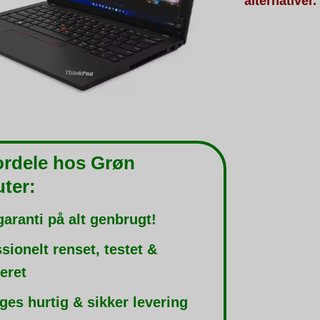
alternativer.
ordele hos Grøn
ter:
garanti på alt genbrugt!
sionelt renset, testet &
leret
ges hurtig & sikker levering