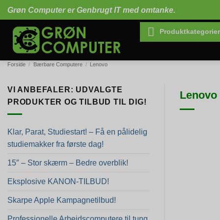
Fortsæt
Grøn Computer er Genbrugt IT med omtanke.
til
indhold
Produktkategorier
Forside
/
Bærbare Computere
/
Lenovo
VI ANBEFALER: UDVALGTE
Lenovo 
PRODUKTER OG TILBUD TIL DIG!
Klar, Parat, Studiestart! – Få en pålidelig
studiemakker fra første dag!
15″ – Stor skærm – Bedre overblik!
Eksplosive KANON-TILBUD!
Skarpe Apple Kampagnetilbud!
Professionelle Arbejdscomputere til tung