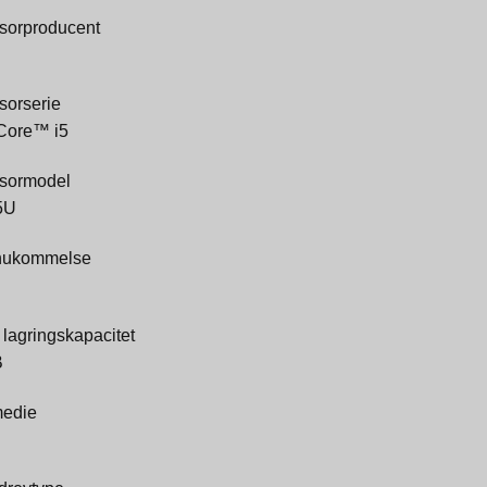
sorproducent
sorserie
 Core™ i5
sormodel
5U
 hukommelse
 lagringskapacitet
B
edie