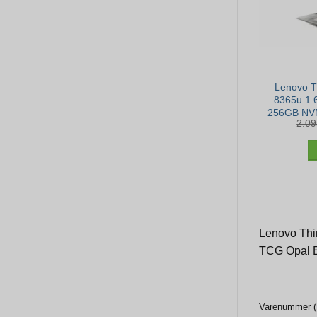
Lenovo T
8365u 1.
256GB NVM
2.0
– Win 1
Lenovo Thin
TCG Opal En
Varenummer 