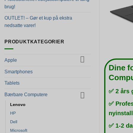
brug!
OUTLET! – Gør et kup på ekstra
nedsatte varer!
PRODUKTKATEGORIER
Apple
Dine f
Smartphones
Compu
Tablets
✅ 2 års 
Bærbare Computere
✅ Profes
Lenovo
nyinstal
HP
Dell
✅ 1-2 da
Microsoft