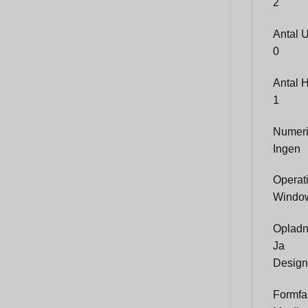
2
Antal 
0
Antal 
1
Numeri
Ingen
Operati
Window
Opladn
Ja
Design
Formfa