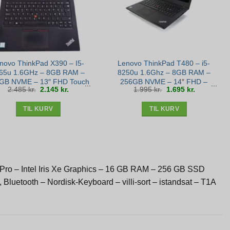
novo ThinkPad X390 – I5-
Lenovo ThinkPad T480 – i5-
65u 1.6GHz – 8GB RAM –
8250u 1.6Ghz – 8GB RAM –
GB NVME – 13″ FHD Touch
256GB NVME – 14″ FHD –
Den
Den
Den
Den
2.485
kr.
2.145
kr.
1.995
kr.
1.695
kr.
– Win 11 – Sølv stand
Bronze stand
oprindelige
aktuelle
oprindelige
aktuelle
pris
pris
pris
pris
var:
er:
var:
er:
2.485 kr..
2.145 kr..
1.995 kr..
1.695 kr..
TIL KURV
TIL KURV
1 Pro – Intel Iris Xe Graphics – 16 GB RAM – 256 GB SSD
luetooth – Nordisk-Keyboard – villi-sort – istandsat – T1A