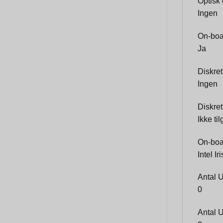
Optisk
Ingen
On-boar
Ja
Diskret
Ingen
Diskre
Ikke ti
On-boar
Intel I
Antal 
0
Antal 