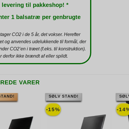
 levering til pakkeshop! *
nter 1 balsatræ per genbrugte
tager CO2 i de 5 år, det vokser. Herefter
et og anvendes udelukkende til formål, der
inder CO2’en i træet (f.eks. til konstruktion).
r derfor ikke brændt af eller spildt.
EREDE VARER
STAND!
SØLV STAND!
SØL
-15%
-14