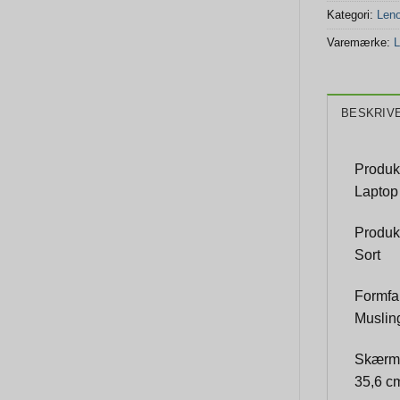
Kategori:
Len
Varemærke:
L
BESKRIV
Produk
Laptop
Produk
Sort
Formfa
Muslin
Skærm 
35,6 cm