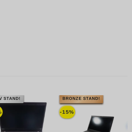
V STAND!
BRONZE STAND!
%
-15%