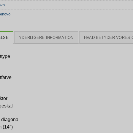
ovo
enovo
ELSE
YDERLIGERE INFORMATION
HVAD BETYDER VORES 
ttype
tfarve
ktor
geskal
diagonal
 (14″)