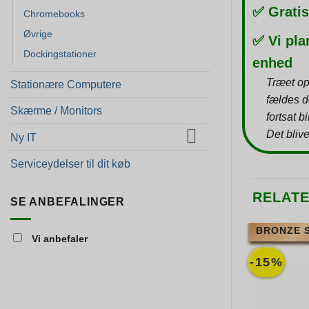
✅ Gratis
Chromebooks
Øvrige
✅ Vi pla
Dockingstationer
enhed
Træet op
Stationære Computere
fældes d
Skærme / Monitors
fortsat b
Det blive
Ny IT
Serviceydelser til dit køb
RELAT
SE ANBEFALINGER
BRONZE 
Vi anbefaler
-15%