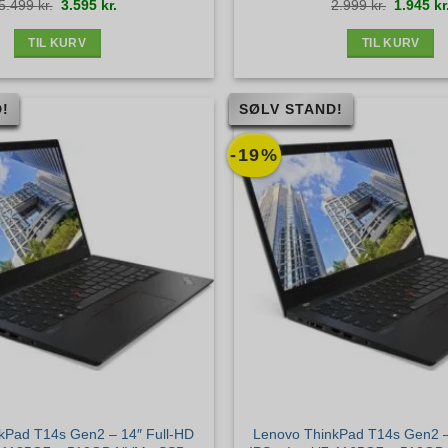
Den
Den
Den
5.499
kr.
3.595
kr.
2.999
kr.
1.945
kr
Sølv stand
stand
oprindelige
aktuelle
oprindel
pris
pris
pris
var:
er:
var:
5.499 kr..
3.595 kr..
2.999 kr.
TIL KURV
TIL KURV
!
SØLV STAND!
-19%
kPad T14s Gen2 – 14″ Full-HD
Lenovo ThinkPad T14s Gen2 –