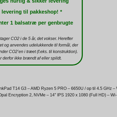
ges hurtig & sikker levering
 levering til pakkeshop! *
nter 1 balsatræ per genbrugte
tager CO2 i de 5 år, det vokser. Herefter
et og anvendes udelukkende til formål, der
inder CO2’en i træet (f.eks. til konstruktion).
r derfor ikke brændt af eller spildt.
nkPad T14 G3 – AMD Ryzen 5 PRO – 6650U / op til 4.5 GHz 
l Encryption 2, NVMe – 14″ IPS 1920 x 1080 (Full HD) – Wi-Fi