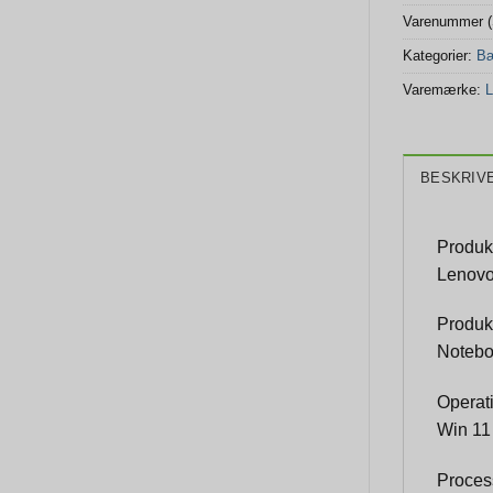
Varenummer 
Kategorier:
Bæ
Varemærke:
L
BESKRIV
Produk
Lenovo
Produk
Noteb
Operat
Win 11
Proces