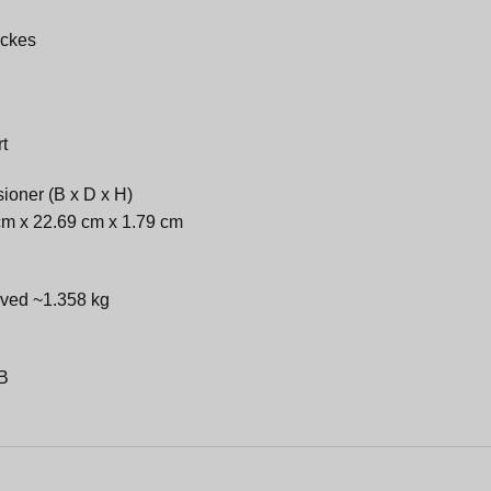
ckes
rt
ioner (B x D x H)
cm x 22.69 cm x 1.79 cm
 ved ~1.358 kg
B