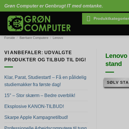
Fortsæt
Grøn Computer er Genbrugt IT med omtanke.
til
indhold
Produktkategorier
Forside
/
Bærbare Computere
/
Lenovo
VI ANBEFALER: UDVALGTE
Lenovo 
PRODUKTER OG TILBUD TIL DIG!
stand
Klar, Parat, Studiestart! – Få en pålidelig
SØLV STA
studiemakker fra første dag!
15″ – Stor skærm – Bedre overblik!
Eksplosive KANON-TILBUD!
Skarpe Apple Kampagnetilbud!
Professionelle Arbejdscomputere til tung