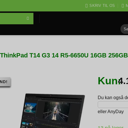
SKRIV TIL OS
M
Søg
efter
ThinkPad T14 G3 14 R5-6650U 16GB 256GB 
Kun:
4
ND!
Du kan også del
eller
AnyDay
13 på lager