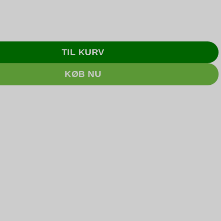
Pad T14 G3 14 R5-6650U 16GB 256GB Windows 11 Pro - Sø
TIL KURV
KØB NU