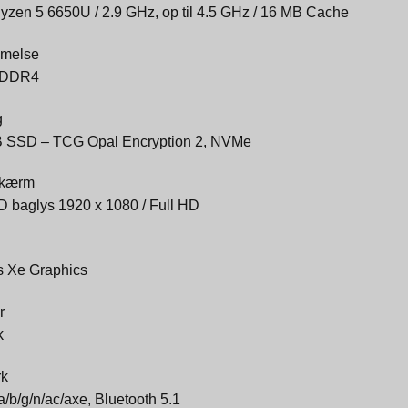
zen 5 6650U / 2.9 GHz, op til 4.5 GHz / 16 MB Cache
melse
 DDR4
g
 SSD – TCG Opal Encryption 2, NVMe
skærm
D baglys 1920 x 1080 / Full HD
ris Xe Graphics
r
k
rk
/b/g/n/ac/axe, Bluetooth 5.1