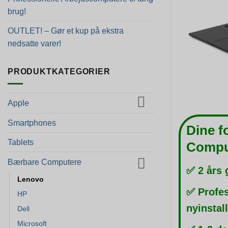
brug!
OUTLET! – Gør et kup på ekstra
nedsatte varer!
PRODUKTKATEGORIER
Apple
Smartphones
Dine f
Tablets
Compu
Bærbare Computere
✅ 2 års 
Lenovo
✅ Profes
HP
nyinstal
Dell
Microsoft