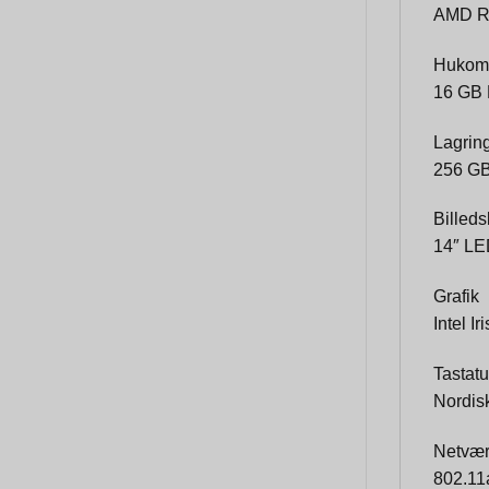
AMD Ry
Hukom
16 GB
Lagrin
256 GB
Billed
14″ LE
Grafik
Intel I
Tastatu
Nordis
Netvæ
802.11a