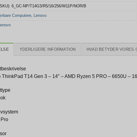
(SKU):
6_GC-NP/T14G3/R5/16/256/W11P/NOR/B
rbare Computere
,
Lenovo
enovo
ELSE
YDERLIGERE INFORMATION
HVAD BETYDER VORES 
tbeskrivelse
 ThinkPad T14 Gen 3 – 14″ – AMD Ryzen 5 PRO – 6650U – 
ttype
ook
ivsystem
 Pro
sor