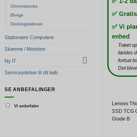
✅ 1-2 da
Chromebooks
✅ Gratis
Øvrige
Dockingstationer
✅ Vi pla
enhed
Stationære Computere
Træet op
Skærme / Monitors
fældes d
fortsat b
Ny IT
Det blive
Serviceydelser til dit køb
SE ANBEFALINGER
Lenovo Thi
Vi anbefaler
SSD TCG Opa
Grade B