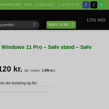
AN-FRE(LØR): 10:00 - 17:30(14:00)
46 93 20 39
LOG IND
KURV /
0
KR.
:
Windows 11 Pro – Sølv stand – Sølv
.120
kr.
(ex. moms:
3.296
kr.
)
e din betaling op for: