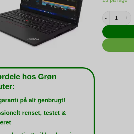
Lenovo Think
ordele hos Grøn
ter:
garanti på alt genbrugt!
sionelt renset, testet &
leret