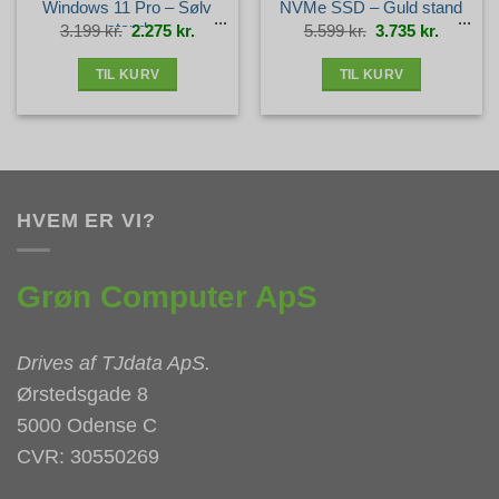
Windows 11 Pro – Sølv
NVMe SSD – Guld stand
stand
Den
Den
Den
Den
3.199
kr.
2.275
kr.
5.599
kr.
3.735
kr.
oprindelige
aktuelle
oprindelige
aktuelle
pris
pris
pris
pris
var:
er:
var:
er:
3.199 kr..
2.275 kr..
5.599 kr..
3.735 kr.
TIL KURV
TIL KURV
HVEM ER VI?
Grøn Computer ApS
Drives af
TJdata ApS
.
Ørstedsgade 8
5000 Odense C
CVR: 30550269