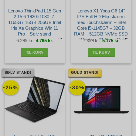
Lenovo ThinkPad L15 Gen
Lenovo X1 Yoga G6 14″
2 15.6 1920×1080 I7-
IPS Full-HD Flip-skærm
1165G7 16GB 256GB Intel
med Touchskærm – Intel
Iris Xe Graphics Win 11
Core i5-1145G7 – 32GB
Pro – Sølv stand
RAM – 512GB NVMe SSD
– Windows 11 Pro – Guld
Den
Den
Den
Den
6.299
kr.
4.795
kr.
7.399
kr.
5.175
kr.
oprindelige
aktuelle
oprindelige
aktuelle
pris
pris
pris
pris
var:
er:
var:
er:
stand
6.299 kr..
4.795 kr..
7.399 kr..
5.175 kr.
TIL KURV
TIL KURV
SØLV STAND!
GULD STAND!
-25%
-30%