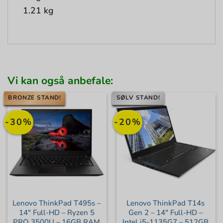
1.21 kg
Vi kan også anbefale:
BRONZE STAND!
SØLV STAND!
-30%
-20%
Lenovo ThinkPad T495s –
Lenovo ThinkPad T14s
14″ Full-HD – Ryzen 5
Gen 2 – 14″ Full-HD –
PRO 3500U – 16GB RAM
Intel i5-1135G7 – 512GB