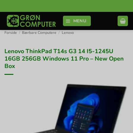
Fortsæt
til
indhold
MENU
Forside
/
Bærbare Computere
/
Lenovo
Lenovo ThinkPad T14s G3 14 I5-1245U
16GB 256GB Windows 11 Pro – New Open
Box