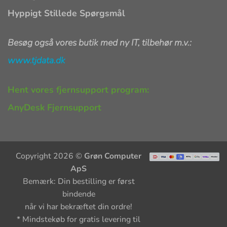
Hyppigt Stillede Spørgsmål
Besøg også vores butik med ny IT, tilbehør m.v.:
www.tjdata.dk
Hent vores fjernsupport program:
AnyDesk Fjernsupport
Copyright 2026 ©
Grøn Computer
ApS
Bemærk: Din bestilling er først
bindende
når vi har bekræftet din ordre!
* Mindstekøb for gratis levering til