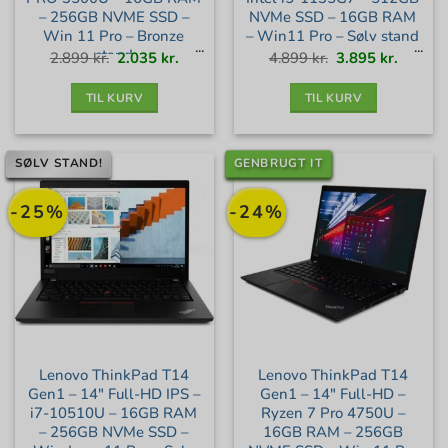
– 256GB NVME SSD –
NVMe SSD – 16GB RAM
Win 11 Pro – Bronze
– Win11 Pro – Sølv stand
stand
Den
Den
Den
Den
2.899
kr.
2.035
kr.
4.899
kr.
3.895
kr.
oprindelige
aktuelle
oprindelige
aktuell
pris
pris
pris
pris
var:
er:
var:
er:
2.899 kr..
2.035 kr..
4.899 kr..
3.895 kr
TIL KURV
TIL KURV
SØLV STAND!
GENBRUGT IT
-25%
-24%
Lenovo ThinkPad T14
Lenovo ThinkPad T14
Gen1 – 14″ Full-HD IPS –
Gen1 – 14″ Full-HD –
i7-10510U – 16GB RAM
Ryzen 7 Pro 4750U –
– 256GB NVMe SSD –
16GB RAM – 256GB