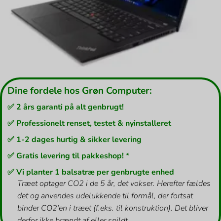
Dine fordele hos Grøn Computer:
✅ 2 års garanti på alt genbrugt!
✅ Professionelt renset, testet & nyinstalleret
✅ 1-2 dages hurtig & sikker levering
✅ Gratis levering til pakkeshop! *
✅ Vi planter 1 balsatræ per genbrugte enhed
Træet optager CO2 i de 5 år, det vokser. Herefter fældes
det og anvendes udelukkende til formål, der fortsat
binder CO2’en i træet (f.eks. til konstruktion). Det bliver
derfor ikke brændt af eller spildt.