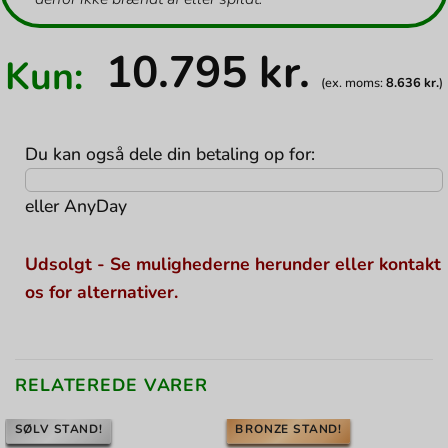
10.795
kr.
Kun:
(ex. moms:
8.636
kr.
)
Du kan også dele din betaling op for:
eller
AnyDay
Udsolgt - Se mulighederne herunder eller kontakt
os for alternativer.
RELATEREDE VARER
SØLV STAND!
BRONZE STAND!