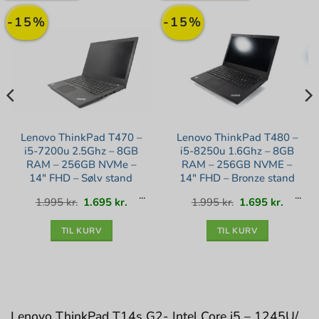
-15%
-15%
Lenovo ThinkPad T470 –
Lenovo ThinkPad T480 –
i5-7200u 2.5Ghz – 8GB
i5-8250u 1.6Ghz – 8GB
RAM – 256GB NVMe –
RAM – 256GB NVME –
14″ FHD – Sølv stand
14″ FHD – Bronze stand
Den
Den
Den
Den
1.995
kr.
1.695
kr.
1.995
kr.
1.695
kr.
lle
oprindelige
aktuelle
oprindelige
aktuell
pris
pris
pris
pris
var:
er:
var:
er:
kr..
1.995 kr..
1.695 kr..
1.995 kr..
1.695 kr
TIL KURV
TIL KURV
Lenovo ThinkPad T14s G2- Intel Core i5 – 1245U/