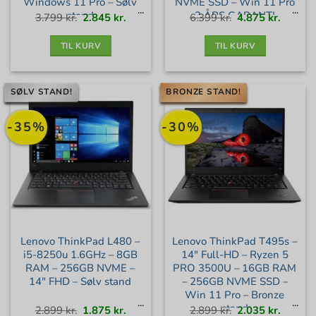
Windows 11 Pro – Sølv
NVME SSD – Win 11 Pro
stand
– 3 ÅRS GARANTI –
Den
Den
Den
Den
3.799
kr.
2.845
kr.
6.399
kr.
4.875
kr.
oprindelige
aktuelle
oprindelige
aktuell
pris
pris
pris
pris
var:
er:
var:
er:
Guld+ stand
3.799 kr..
2.845 kr..
6.399 kr..
4.875 kr
TIL KURV
TIL KURV
SØLV STAND!
BRONZE STAND!
-35%
-30%
Lenovo ThinkPad L480 –
Lenovo ThinkPad T495s –
i5-8250u 1.6GHz – 8GB
14″ Full-HD – Ryzen 5
RAM – 256GB NVME –
PRO 3500U – 16GB RAM
14″ FHD – Sølv stand
– 256GB NVME SSD –
Win 11 Pro – Bronze
stand
Den
Den
Den
Den
2.899
kr.
1.875
kr.
2.899
kr.
2.035
kr.
oprindelige
aktuelle
oprindelige
aktuell