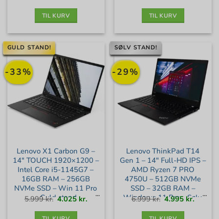
pris
pris
pris
pris
var:
er:
var:
er:
2.899 kr..
1.875 kr..
2.899 kr..
2.035 kr
TIL KURV
TIL KURV
GULD STAND!
SØLV STAND!
-33%
-29%
Lenovo X1 Carbon G9 –
Lenovo ThinkPad T14
14″ TOUCH 1920×1200 –
Gen 1 – 14″ Full-HD IPS –
Intel Core i5-1145G7 –
AMD Ryzen 7 PRO
16GB RAM – 256GB
4750U – 512GB NVMe
NVMe SSD – Win 11 Pro
SSD – 32GB RAM –
– Guld stand
Windows 11 Pro – Sølv
Den
Den
Den
Den
5.999
kr.
4.025
kr.
6.999
kr.
4.995
kr.
oprindelige
aktuelle
oprindelige
aktuell
pris
pris
pris
pris
var:
er:
var:
er:
stand
5.999 kr..
4.025 kr..
6.999 kr..
4.995 kr
TIL KURV
TIL KURV