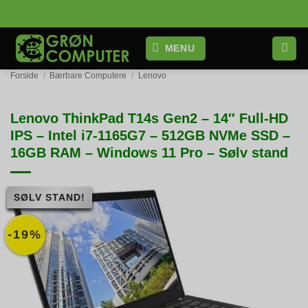
Fortsæt
til
indhold
MENU
Forside
/
Bærbare Computere
/
Lenovo
Lenovo ThinkPad T14s Gen2 – 14″ Full-HD
IPS – Intel i7-1165G7 – 512GB NVMe SSD –
16GB RAM – Windows 11 Pro – Sølv stand
SØLV STAND!
-19%