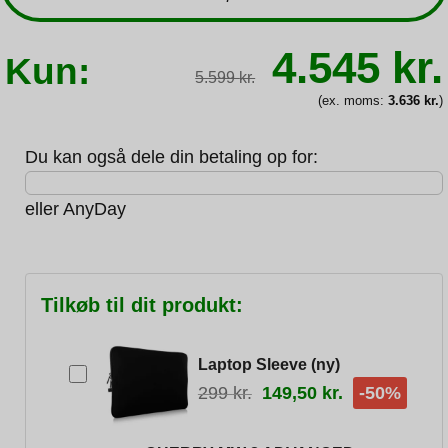
Den
4.545
kr.
Kun:
oprindeli
5.599
kr.
pris
var:
(ex. moms:
3.636
kr.
)
5.599 kr.
Du kan også dele din betaling op for:
eller
AnyDay
Tilkøb til dit produkt:
Laptop Sleeve (ny)
299
kr.
149,50
kr.
-50%