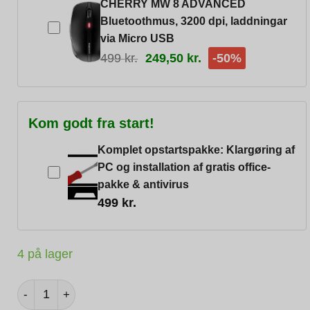
CHERRY MW 8 ADVANCED
Bluetoothmus, 3200 dpi, laddningar
via Micro USB
499
kr.
249,50
kr.
-50%
Kom godt fra start!
Komplet opstartspakke: Klargøring af
PC og installation af gratis office-
pakke & antivirus
499
kr.
4 på lager
Lenovo ThinkPad T14s Gen2 - 14" Full-HD IPS - Intel i