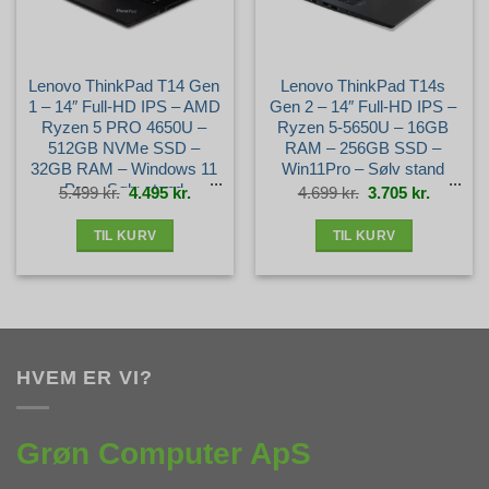
Lenovo ThinkPad T14 Gen
Lenovo ThinkPad T14s
1 – 14″ Full-HD IPS – AMD
Gen 2 – 14″ Full-HD IPS –
Ryzen 5 PRO 4650U –
Ryzen 5-5650U – 16GB
512GB NVMe SSD –
RAM – 256GB SSD –
32GB RAM – Windows 11
Win11Pro – Sølv stand
Pro – Sølv stand
Den
Den
Den
Den
5.499
kr.
4.495
kr.
4.699
kr.
3.705
kr.
oprindelige
aktuelle
oprindelige
aktuelle
pris
pris
pris
pris
var:
er:
var:
er:
5.499 kr..
4.495 kr..
4.699 kr..
3.705 kr.
TIL KURV
TIL KURV
HVEM ER VI?
Grøn Computer ApS