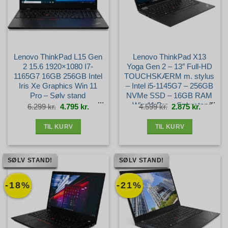
Lenovo ThinkPad L15 Gen
Lenovo ThinkPad X13
2 15.6 1920×1080 I7-
Yoga Gen 2 – 13″ Full-HD
1165G7 16GB 256GB Intel
TOUCHSKÆRM m. stylus
Iris Xe Graphics Win 11
– Intel i5-1145G7 – 256GB
Pro – Sølv stand
NVMe SSD – 16GB RAM
– Win 11 Pro – Sølv stand
Den
Den
Den
Den
6.299
kr.
4.795
kr.
4.599
kr.
2.875
kr.
oprindelige
aktuelle
oprindelige
aktuelle
pris
pris
pris
pris
var:
er:
var:
er:
6.299 kr..
4.795 kr..
4.599 kr..
2.875 kr.
TIL KURV
TIL KURV
SØLV STAND!
SØLV STAND!
-18%
-21%