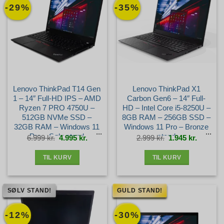
-29%
-35%
Lenovo ThinkPad T14 Gen
Lenovo ThinkPad X1
1 – 14″ Full-HD IPS – AMD
Carbon Gen6 – 14″ Full-
Ryzen 7 PRO 4750U –
HD – Intel Core i5-8250U –
512GB NVMe SSD –
8GB RAM – 256GB SSD –
32GB RAM – Windows 11
Windows 11 Pro – Bronze
Pro – Sølv stand
stand
Den
Den
Den
Den
6.999
kr.
4.995
kr.
2.999
kr.
1.945
kr.
oprindelige
aktuelle
oprindelige
aktuelle
pris
pris
pris
pris
var:
er:
var:
er:
6.999 kr..
4.995 kr..
2.999 kr..
1.945 kr.
TIL KURV
TIL KURV
SØLV STAND!
GULD STAND!
-12%
-30%