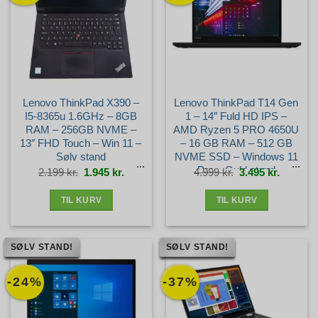
Lenovo ThinkPad X390 –
Lenovo ThinkPad T14 Gen
I5-8365u 1.6GHz – 8GB
1 – 14″ Fuld HD IPS –
RAM – 256GB NVME –
AMD Ryzen 5 PRO 4650U
13″ FHD Touch – Win 11 –
– 16 GB RAM – 512 GB
Sølv stand
NVME SSD – Windows 11
Pro – Guld stand
Den
Den
Den
Den
2.199
kr.
1.945
kr.
4.999
kr.
3.495
kr.
oprindelige
aktuelle
oprindelige
aktuelle
pris
pris
pris
pris
var:
er:
var:
er:
2.199 kr..
1.945 kr..
4.999 kr..
3.495 kr.
TIL KURV
TIL KURV
SØLV STAND!
SØLV STAND!
-24%
-37%