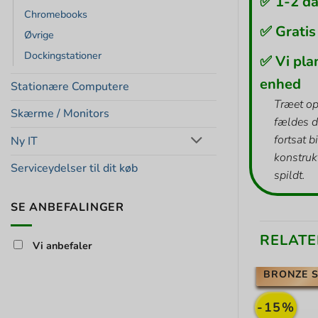
✅ 1-2 da
Chromebooks
✅ Gratis
Øvrige
Dockingstationer
✅ Vi pla
enhed
Stationære Computere
Træet op
Skærme / Monitors
fældes d
fortsat b
Ny IT
konstrukt
Serviceydelser til dit køb
spildt.
SE ANBEFALINGER
RELATE
Vi anbefaler
BRONZE S
-15%