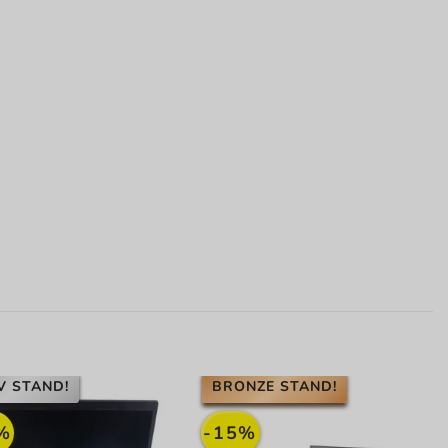
V STAND!
BRONZE STAND!
%
-15%