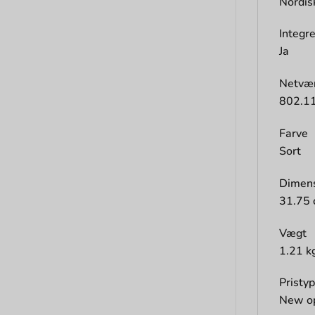
Nordis
Integr
Ja
Netvæ
802.11
Farve
Sort
Dimens
31.75 
Vægt
1.21 k
Pristy
New o