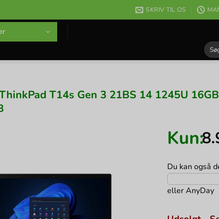
SKRIV TIL OS
MAN
er
Søg
efter
ThinkPad T14s Gen 3 21BS 14 1245U 16GB 1
B
Kun:
8
Du kan også de
eller
AnyDay
Udsolgt - Se