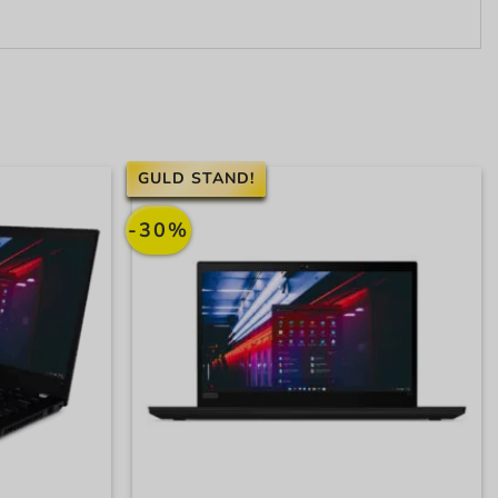
GULD STAND!
-30%