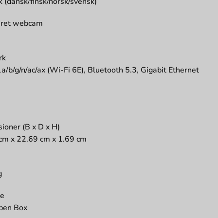
k (dansk/finsk/norsk/svensk)
eret webcam
rk
a/b/g/n/ac/ax (Wi-Fi 6E), Bluetooth 5.3, Gigabit Ethernet
ioner (B x D x H)
cm x 22.69 cm x 1.69 cm
g
pe
pen Box