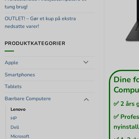
tung brug!
OUTLET! – Gør et kup på ekstra
nedsatte varer!
PRODUKTKATEGORIER
Apple
Smartphones
Dine f
Tablets
Comput
Bærbare Computere
✅ 2 års 
Lenovo
✅ Profes
HP
nyinstal
Dell
Microsoft