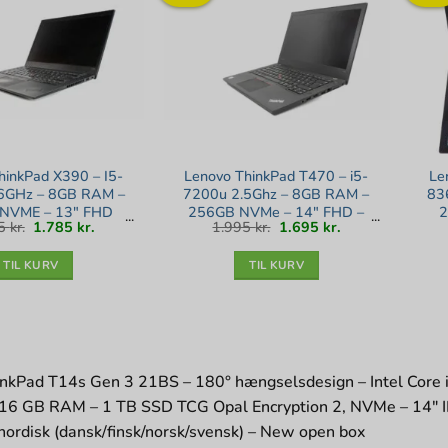
hinkPad X390 – I5-
Lenovo ThinkPad T470 – i5-
Le
6GHz – 8GB RAM –
7200u 2.5Ghz – 8GB RAM –
83
NVME – 13″ FHD
256GB NVMe – 14″ FHD –
2
Den
Den
Den
Den
95
kr.
1.785
kr.
1.995
kr.
1.695
kr.
n 11 – Bronze stand
Sølv stand
To
oprindelige
aktuelle
oprindelige
aktuelle
pris
pris
pris
pris
var:
er:
var:
er:
2.095 kr..
1.785 kr..
1.995 kr..
1.695 kr..
TIL KURV
TIL KURV
nkPad T14s Gen 3 21BS – 180° hængselsdesign – Intel Core i5 
 16 GB RAM – 1 TB SSD TCG Opal Encryption 2, NVMe – 14″ IP
 nordisk (dansk/finsk/norsk/svensk) – New open box