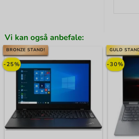
Vi kan også anbefale:
BRONZE STAND!
GULD STAN
-25%
-30%