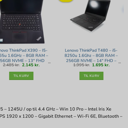
novo ThinkPad X390 – I5-
Lenovo ThinkPad T480 – i5-
65u 1.6GHz – 8GB RAM –
8250u 1.6Ghz – 8GB RAM –
56GB NVME – 13″ FHD
256GB NVME – 14″ FHD –
Den
Den
Den
Den
2.485
kr.
2.145
kr.
1.995
kr.
1.695
kr.
uch – Win 11 – Sølv stand
Bronze stand
oprindelige
aktuelle
oprindelige
aktuelle
pris
pris
pris
pris
var:
er:
var:
er:
2.485 kr..
2.145 kr..
1.995 kr..
1.695 kr..
TIL KURV
TIL KURV
– 1245U / op til 4.4 GHz – Win 10 Pro – Intel Iris Xe
S 1920 x 1200 – Gigabit Ethernet – Wi-Fi 6E, Bluetooth –