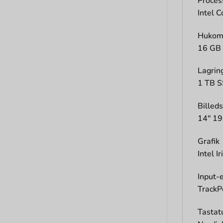
Proces
Intel 
Hukom
16 GB
Lagrin
1 TB S
Billed
14″ 1
Grafik
Intel I
Input-
TrackP
Tastat