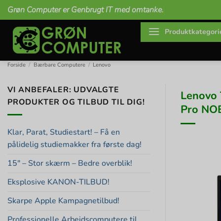
Fortsæt
Grøn Computer er Genbrugt IT med omtanke.
til
indhold
Produktkategori
Forside
/
Bærbare Computere
/
Lenovo
VI ANBEFALER: UDVALGTE
Lenovo 
PRODUKTER OG TILBUD TIL DIG!
Pro NO
Klar, Parat, Studiestart! – Få en
pålidelig studiemakker fra første dag!
15″ – Stor skærm – Bedre overblik!
Eksplosive KANON-TILBUD!
Skarpe Apple Kampagnetilbud!
Professionelle Arbejdscomputere til