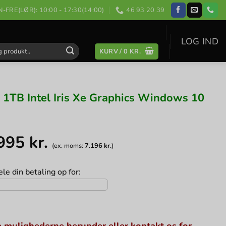
-FRE(LØR): 10:00 - 17:30(14:00)
46 93 20 39
LOG IND
KURV /
0
KR.
:
TB Intel Iris Xe Graphics Windows 10
.995
kr.
(ex. moms:
7.196
kr.
)
le din betaling op for:
 mulighederne herunder eller kontakt os for