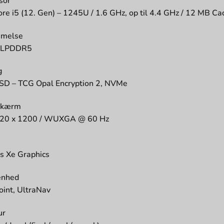
sor
Core i5 (12. Gen) – 1245U / 1.6 GHz, op til 4.4 GHz / 12 MB Ca
melse
 LPDDR5
g
SD – TCG Opal Encryption 2, NVMe
skærm
920 x 1200 / WUXGA @ 60 Hz
ris Xe Graphics
enhed
oint, UltraNav
ur