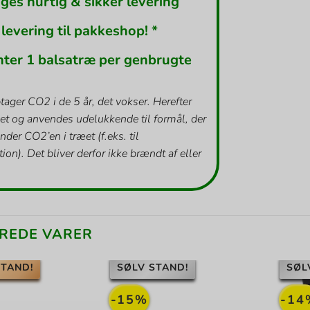
ges hurtig & sikker levering
 levering til pakkeshop! *
nter 1 balsatræ per genbrugte
tager CO2 i de 5 år, det vokser. Herefter
et og anvendes udelukkende til formål, der
inder CO2’en i træet (f.eks. til
ion). Det bliver derfor ikke brændt af eller
REDE VARER
TAND!
SØLV STAND!
SØL
-15%
-14