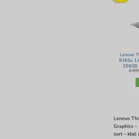
Lenovo T
8365u 1.
256GB 
2.0
Touch – Wi
Lenovo Thi
Graphics –
sort – kbd: