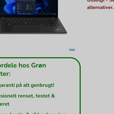
alternativer.
ordele hos Grøn
er:
garanti på alt genbrugt!
sionelt renset, testet &
leret