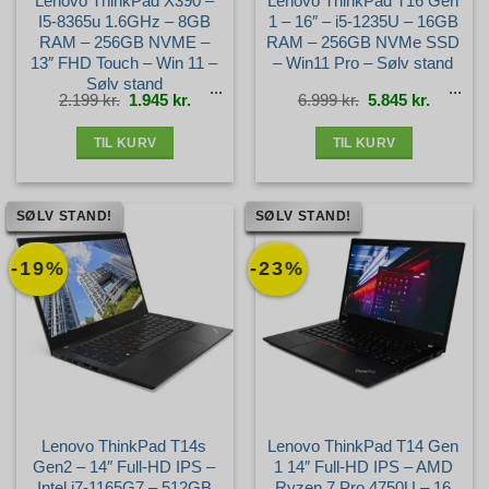
Lenovo ThinkPad X390 –
Lenovo ThinkPad T16 Gen
I5-8365u 1.6GHz – 8GB
1 – 16″ – i5-1235U – 16GB
RAM – 256GB NVME –
RAM – 256GB NVMe SSD
13″ FHD Touch – Win 11 –
– Win11 Pro – Sølv stand
Sølv stand
Den
Den
Den
Den
2.199
kr.
1.945
kr.
6.999
kr.
5.845
kr.
oprindelige
aktuelle
oprindelige
aktuelle
pris
pris
pris
pris
var:
er:
var:
er:
2.199 kr..
1.945 kr..
6.999 kr..
5.845 kr.
TIL KURV
TIL KURV
SØLV STAND!
SØLV STAND!
-19%
-23%
Lenovo ThinkPad T14s
Lenovo ThinkPad T14 Gen
Gen2 – 14″ Full-HD IPS –
1 14″ Full-HD IPS – AMD
Intel i7-1165G7 – 512GB
Ryzen 7 Pro 4750U – 16