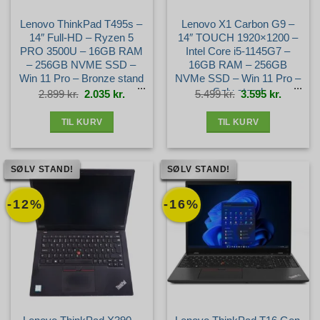
Lenovo ThinkPad T495s –
Lenovo X1 Carbon G9 –
14″ Full-HD – Ryzen 5
14″ TOUCH 1920×1200 –
PRO 3500U – 16GB RAM
Intel Core i5-1145G7 –
– 256GB NVME SSD –
16GB RAM – 256GB
Win 11 Pro – Bronze stand
NVMe SSD – Win 11 Pro –
Sølv stand
Den
Den
Den
Den
2.899
kr.
2.035
kr.
5.499
kr.
3.595
kr.
oprindelige
aktuelle
oprindelige
aktuelle
pris
pris
pris
pris
var:
er:
var:
er:
2.899 kr..
2.035 kr..
5.499 kr..
3.595 kr.
TIL KURV
TIL KURV
SØLV STAND!
SØLV STAND!
-12%
-16%