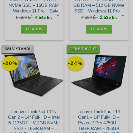
NVMe SSD – 16GB RAM
GB RAM – 512 GB NVMe
– Windows 11 Pro – Sølv
SSD – Windows 11 Pro –
stand
Sølv stand
Den
Den
Den
Den
5.599
kr.
4.545
kr.
4.599
kr.
3.535
kr.
oprindelige
aktuelle
oprindelige
aktuelle
pris
pris
pris
pris
var:
er:
var:
er:
5.599 kr..
4.545 kr..
4.599 kr..
3.535 kr.
TIL KURV
TIL KURV
SØLV STAND!
GENBRUGT IT
-20%
-24%
Lenovo ThinkPad T14s
Lenovo ThinkPad T14
Gen 2 – 14″ Full-HD – Intel
Gen1 – 14″ Full-HD –
i5-1135G7 – 512GB NVMe
Ryzen 7 Pro 4750U –
SSD – 16GB RAM –
16GB RAM – 256GB