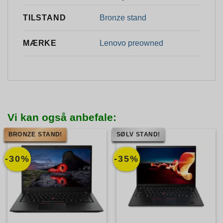
Bronze stand
TILSTAND
Lenovo preowned
MÆRKE
Vi kan også anbefale:
BRONZE STAND!
SØLV STAND!
-30%
-35%