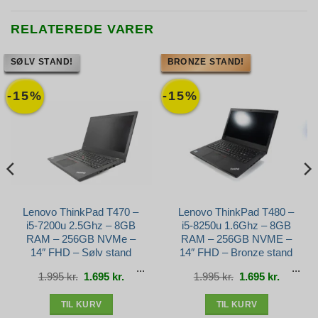
RELATEREDE VARER
SØLV STAND!
BRONZE STAND!
-15%
-15%
Lenovo ThinkPad T470 –
Lenovo ThinkPad T480 –
i5-7200u 2.5Ghz – 8GB
i5-8250u 1.6Ghz – 8GB
RAM – 256GB NVMe –
RAM – 256GB NVME –
14″ FHD – Sølv stand
14″ FHD – Bronze stand
Den
Den
Den
Den
1.995
kr.
1.695
kr.
1.995
kr.
1.695
kr.
e
oprindelige
aktuelle
oprindelige
aktuelle
pris
pris
pris
pris
var:
er:
var:
er:
r..
1.995 kr..
1.695 kr..
1.995 kr..
1.695 kr.
TIL KURV
TIL KURV