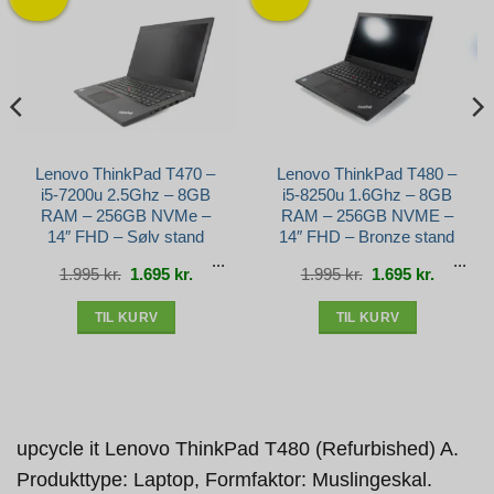
Lenovo ThinkPad T470 –
Lenovo ThinkPad T480 –
i5-7200u 2.5Ghz – 8GB
i5-8250u 1.6Ghz – 8GB
RAM – 256GB NVMe –
RAM – 256GB NVME –
14″ FHD – Sølv stand
14″ FHD – Bronze stand
Den
Den
Den
Den
1.995
kr.
1.695
kr.
1.995
kr.
1.695
kr.
e
oprindelige
aktuelle
oprindelige
aktuelle
pris
pris
pris
pris
var:
er:
var:
er:
r..
1.995 kr..
1.695 kr..
1.995 kr..
1.695 kr.
TIL KURV
TIL KURV
upcycle it Lenovo ThinkPad T480 (Refurbished) A.
Produkttype: Laptop, Formfaktor: Muslingeskal.