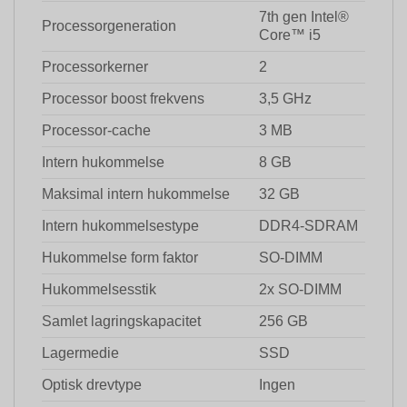
7th gen Intel®
Processorgeneration
Core™ i5
Processorkerner
2
Processor boost frekvens
3,5 GHz
Processor-cache
3 MB
Intern hukommelse
8 GB
Maksimal intern hukommelse
32 GB
Intern hukommelsestype
DDR4-SDRAM
Hukommelse form faktor
SO-DIMM
Hukommelsesstik
2x SO-DIMM
Samlet lagringskapacitet
256 GB
Lagermedie
SSD
Optisk drevtype
Ingen