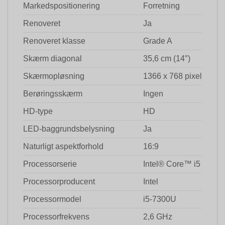
Markedspositionering
Forretning
Renoveret
Ja
Renoveret klasse
Grade A
Skærm diagonal
35,6 cm (14″)
Skærmopløsning
1366 x 768 pixel
Berøringsskærm
Ingen
HD-type
HD
LED-baggrundsbelysning
Ja
Naturligt aspektforhold
16:9
Processorserie
Intel® Core™ i5
Processorproducent
Intel
Processormodel
i5-7300U
Processorfrekvens
2,6 GHz