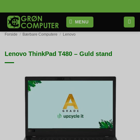
Fortsæt
til
indhold
MENU
Forside
/
Bærbare Computere
/
Lenovo
Lenovo ThinkPad T480 – Guld stand