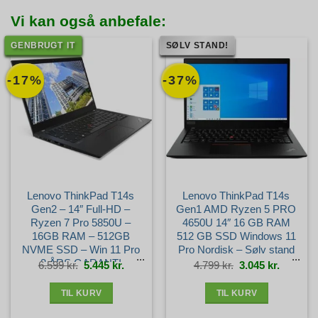
Vi kan også anbefale:
GENBRUGT IT
SØLV STAND!
-17%
-37%
Lenovo ThinkPad T14s
Lenovo ThinkPad T14s
Gen2 – 14″ Full-HD –
Gen1 AMD Ryzen 5 PRO
Ryzen 7 Pro 5850U –
4650U 14″ 16 GB RAM
16GB RAM – 512GB
512 GB SSD Windows 11
NVME SSD – Win 11 Pro
Pro Nordisk – Sølv stand
– 3 ÅRS GARANTI –
Den
Den
Den
Den
6.599
kr.
5.445
kr.
4.799
kr.
3.045
kr.
oprindelige
aktuelle
oprindelige
aktuelle
pris
pris
pris
pris
var:
er:
var:
er:
Guld+ stand
6.599 kr..
5.445 kr..
4.799 kr..
3.045 kr.
TIL KURV
TIL KURV