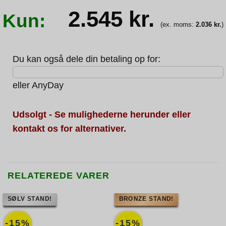
2.545
kr.
Kun:
(ex. moms:
2.036
kr.
)
Du kan også dele din betaling op for:
eller
AnyDay
Udsolgt - Se mulighederne herunder eller
kontakt os for alternativer.
RELATEREDE VARER
SØLV STAND!
BRONZE STAND!
-15%
-15%