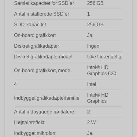
Samlet kapacitet for SSD’er
256 GB
Antal installerede SSD’er
1
SDD-kapacitet
256 GB
On-board grafikkort
Ja
Diskret grafikadapter
Ingen
Diskret grafikadaptermodel
Ikke tilgængelig
Intel® HD
On-board grafikkort, model
Graphics 620
4
Intel
Intel® HD
Indbygget grafikadapterfamilie
Graphics
Antal indbyggede højttalere
2
Højttalereffekt
2 W
Indbygget mikrofon
Ja