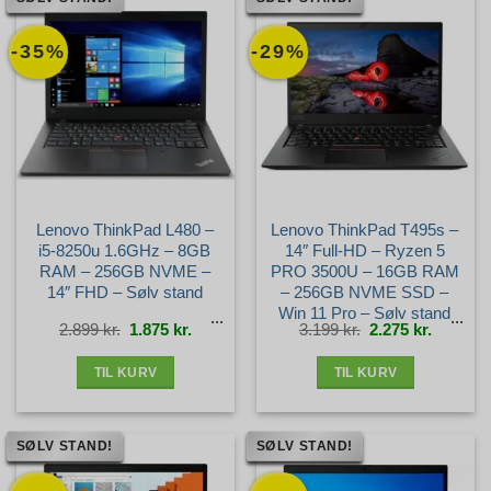
-35%
-29%
Lenovo ThinkPad L480 –
Lenovo ThinkPad T495s –
i5-8250u 1.6GHz – 8GB
14″ Full-HD – Ryzen 5
RAM – 256GB NVME –
PRO 3500U – 16GB RAM
14″ FHD – Sølv stand
– 256GB NVME SSD –
Win 11 Pro – Sølv stand
Den
Den
Den
Den
2.899
kr.
1.875
kr.
3.199
kr.
2.275
kr.
oprindelige
aktuelle
oprindelige
aktuelle
pris
pris
pris
pris
var:
er:
var:
er:
2.899 kr..
1.875 kr..
3.199 kr..
2.275 kr.
TIL KURV
TIL KURV
SØLV STAND!
SØLV STAND!