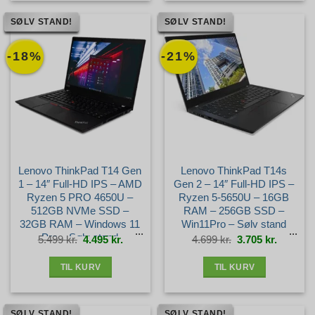
SØLV STAND!
SØLV STAND!
-18%
-21%
Lenovo ThinkPad T14 Gen
Lenovo ThinkPad T14s
1 – 14″ Full-HD IPS – AMD
Gen 2 – 14″ Full-HD IPS –
Ryzen 5 PRO 4650U –
Ryzen 5-5650U – 16GB
512GB NVMe SSD –
RAM – 256GB SSD –
32GB RAM – Windows 11
Win11Pro – Sølv stand
Pro – Sølv stand
Den
Den
Den
Den
5.499
kr.
4.495
kr.
4.699
kr.
3.705
kr.
oprindelige
aktuelle
oprindelige
aktuelle
pris
pris
pris
pris
var:
er:
var:
er:
5.499 kr..
4.495 kr..
4.699 kr..
3.705 kr.
TIL KURV
TIL KURV
SØLV STAND!
SØLV STAND!