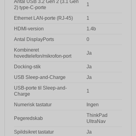
Antal USB 3.2 Gen 2 (3.1 Gen
1
2) type-C-porte
Ethernet LAN-porte (RJ-45)
1
HDMI-version
1.4b
Antal DisplayPorts
0
Kombineret
Ja
hovedtelefon/mikrofon-port
Docking-stik
Ja
USB Sleep-and-Charge
Ja
USB-porte til Sleep-and-
1
Charge
Numerisk tastatur
Ingen
ThinkPad
Pegeredskab
UltraNav
Spildsikret tastatur
Ja