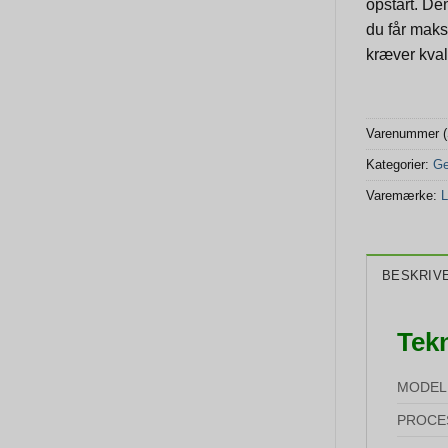
opstart. De
du får maks
kræver kvali
Varenummer 
Kategorier:
Ge
Varemærke:
L
BESKRIV
Tekn
MODEL
PROCE