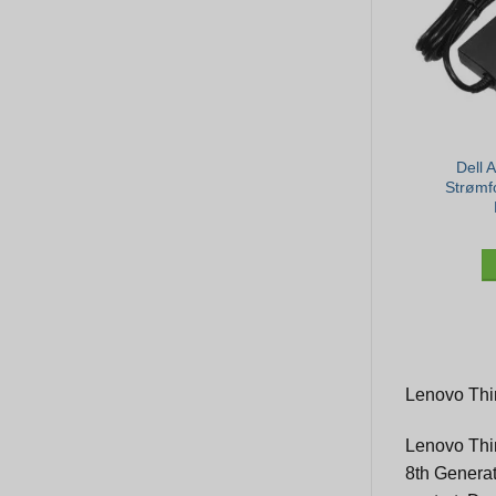
Dell 
Strømf
Lenovo Thin
Lenovo Thin
8th Genera