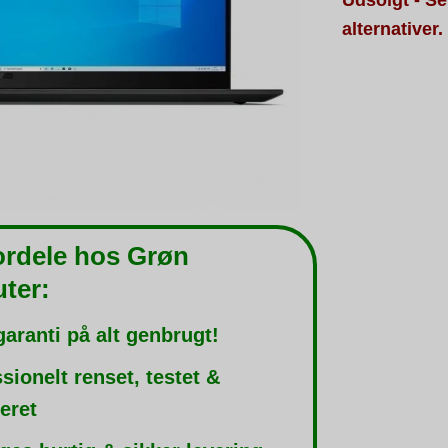
alternativer.
ordele hos Grøn
ter:
garanti på alt genbrugt!
sionelt renset, testet &
leret