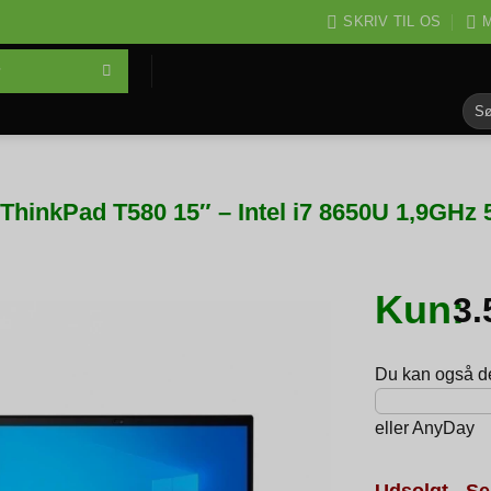
SKRIV TIL OS
M
Søg
efter
ThinkPad T580 15″ – Intel i7 8650U 1,9GH
Kun:
3
Du kan også del
eller
AnyDay
Udsolgt - Se