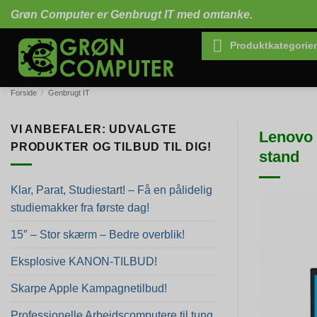
Fortsæt
Grøn Computer er Genbrugt IT med omtanke.
til
indhold
Produktkategorier
Forside
/
Genbrugt IT
VI ANBEFALER: UDVALGTE
Lenovo 
PRODUKTER OG TILBUD TIL DIG!
stand
Klar, Parat, Studiestart! – Få en pålidelig
studiemakker fra første dag!
15″ – Stor skærm – Bedre overblik!
Eksplosive KANON-TILBUD!
Skarpe Apple Kampagnetilbud!
Professionelle Arbejdscomputere til tung