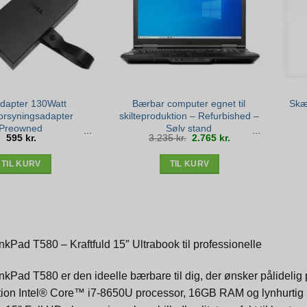
Adapter 130Watt
Bærbar computer egnet til
Skær
orsyningsadapter
skilteproduktion – Refurbished –
Preowned
Sølv stand
Den
Den
595
kr.
3.235
kr.
2.765
kr.
oprindelige
aktuelle
pris
pris
var:
er:
3.235 kr..
2.765 kr..
TIL KURV
TIL KURV
kPad T580 – Kraftfuld 15″ Ultrabook til professionelle
kPad T580 er den ideelle bærbare til dig, der ønsker pålidelig 
tion Intel® Core™ i7-8650U processor, 16GB RAM og lynhurtig 