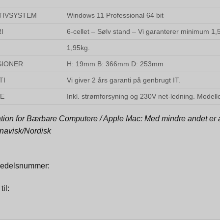
TIVSYSTEM
Windows 11 Professional 64 bit
I
6-cellet – Sølv stand – Vi garanterer minimum 1,5 
1,95kg.
SIONER
H: 19mm B: 366mm D: 253mm
TI
Vi giver 2 års garanti på genbrugt IT.
SE
Inkl. strømforsyning og 230V net-ledning. Model
tion for Bærbare Computere / Apple Mac: Med mindre andet er an
navisk/Nordisk
edelsnummer:
il: