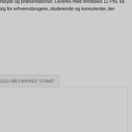
torarbejde og præsentationer. Leveres med Windows 11 Pro, så
alg for erhvervsbrugere, studerende og konsulenter, der
GULD-SØLV-BRONZE STAND?