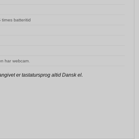
times batteritid
len har webcam.
givet er tastatursprog altid Dansk el.