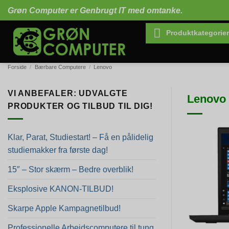
Fortsæt
Grøn Computer er Genbrugt IT med omtanke.
til
indhold
Produktkategorier
Forside
/
Bærbare Computere
/
Lenovo
VI ANBEFALER: UDVALGTE
Lenovo 
PRODUKTER OG TILBUD TIL DIG!
Klar, Parat, Studiestart! – Få en pålidelig
studiemakker fra første dag!
15″ – Stor skærm – Bedre overblik!
Eksplosive KANON-TILBUD!
Skarpe Apple Kampagnetilbud!
Professionelle Arbejdscomputere til tung