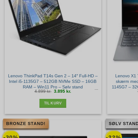
Lenovo ThinkPad T14s Gen 2 – 14″ Full-HD –
Lenovo X1 Y
Intel i5-1135G7 – 512GB NVMe SSD – 16GB
skærm med 
RAM – Win11 Pro – Sølv stand
1145G7 – 3
Den
Den
4.899
kr.
3.895
kr.
Windo
oprindelige
aktuelle
pris
pris
var:
er:
4.899 kr..
3.895 kr..
TIL KURV
BRONZE STAND!
SØLV STAND
-30%
-22%