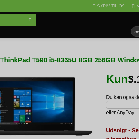
SKRIV TIL OS
M
Søg
efter
ThinkPad T590 i5-8365U 8GB 256GB Window
Kun:
3
Du kan også del
eller
AnyDay
Udsolgt - Se