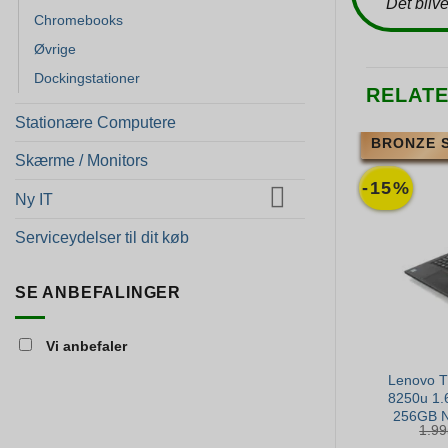
Det blive
Chromebooks
Øvrige
Dockingstationer
RELAT
Stationære Computere
BRONZE 
Skærme / Monitors
-15%
Ny IT
Serviceydelser til dit køb
SE ANBEFALINGER
Vi anbefaler
Lenovo T
8250u 1.
256GB N
1.9
B