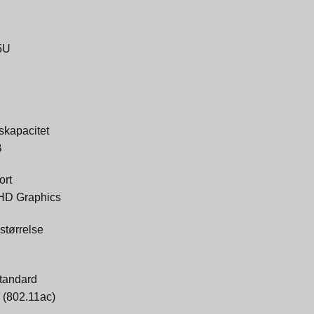
5U
skapacitet
B
ort
UHD Graphics
tørrelse
standard
 (802.11ac)