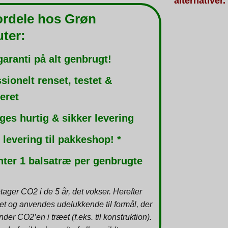
alternativer.
ordele hos Grøn
ter:
garanti på alt genbrugt!
sionelt renset, testet &
leret
ges hurtig & sikker levering
 levering til pakkeshop! *
nter 1 balsatræ per genbrugte
tager CO2 i de 5 år, det vokser. Herefter
et og anvendes udelukkende til formål, der
inder CO2’en i træet (f.eks. til konstruktion).