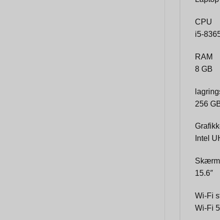
CPU
i5-836
RAM
8 GB
lagring
256 G
Grafikk
Intel 
Skærms
15.6″
Wi-Fi 
Wi-Fi 5