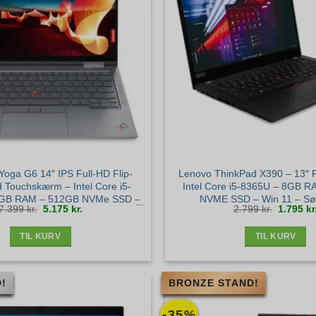
oga G6 14″ IPS Full-HD Flip-
Lenovo ThinkPad X390 – 13″ F
Touchskærm – Intel Core i5-
Intel Core i5-8365U – 8GB 
2GB RAM – 512GB NVMe SSD –
NVME SSD – Win 11 – Søl
Den
Den
Den
7.399
kr.
5.175
kr.
2.799
kr.
1.795
kr
ws 11 Pro – Guld stand
oprindelige
aktuelle
oprindel
pris
pris
pris
var:
er:
var:
7.399 kr..
5.175 kr..
2.799 kr.
TIL KURV
TIL KURV
!
BRONZE STAND!
-35%