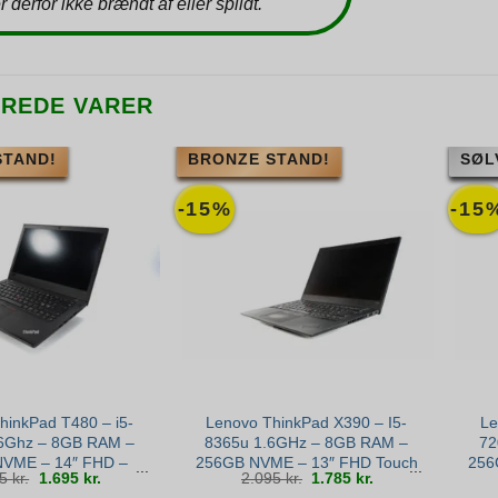
r derfor ikke brændt af eller spildt.
EREDE VARER
STAND!
BRONZE STAND!
SØL
-15%
-15
hinkPad T480 – i5-
Lenovo ThinkPad X390 – I5-
Le
6Ghz – 8GB RAM –
8365u 1.6GHz – 8GB RAM –
72
VME – 14″ FHD –
256GB NVME – 13″ FHD Touch
256
Den
Den
Den
Den
95
kr.
1.695
kr.
2.095
kr.
1.785
kr.
ronze stand
– Win 11 – Bronze stand
oprindelige
aktuelle
oprindelige
aktuelle
pris
pris
pris
pris
var:
er:
var:
er: