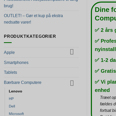
brug!
Dine f
OUTLET! – Gør et kup på ekstra
Compu
nedsatte varer!
✅ 2 års 
PRODUKTKATEGORIER
✅ Profes
nyinstal
Apple
✅ 1-2 da
Smartphones
✅ Gratis
Tablets
✅ Vi pla
Bærbare Computere
enhed
Lenovo
Træet op
HP
fældes d
Dell
fortsat b
Microsoft