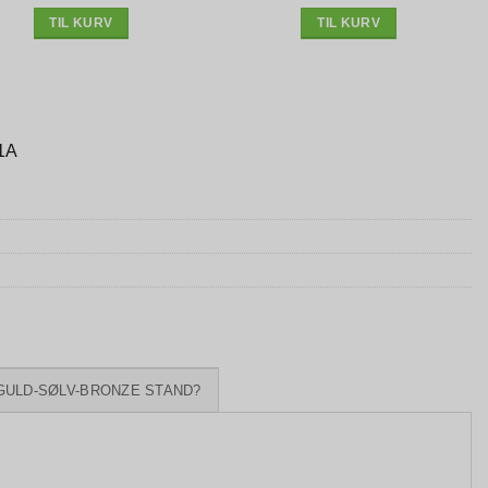
1.995 kr..
1.695 kr..
2.485 kr..
2.145 kr..
TIL KURV
TIL KURV
1A
GULD-SØLV-BRONZE STAND?