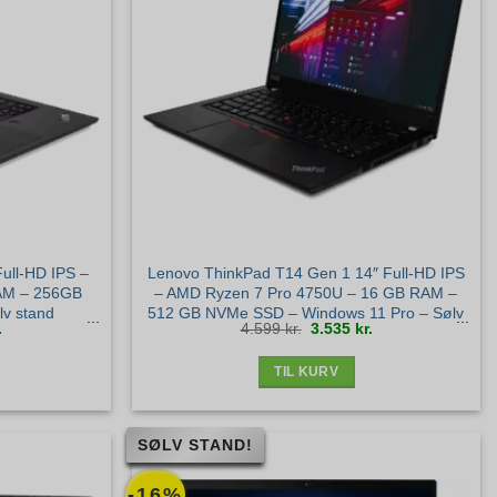
ull-HD IPS –
Lenovo ThinkPad T14 Gen 1 14″ Full-HD IPS
RAM – 256GB
– AMD Ryzen 7 Pro 4750U – 16 GB RAM –
v stand
512 GB NVMe SSD – Windows 11 Pro – Sølv
Den
Den
Den
.
4.599
kr.
3.535
kr.
stand
ige
aktuelle
oprindelige
aktuelle
pris
pris
pris
er:
var:
er:
.
1.795 kr..
4.599 kr..
3.535 kr..
TIL KURV
SØLV STAND!
-16%