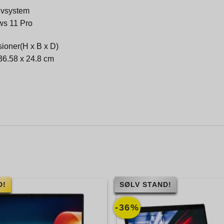
ivsystem
s 11 Pro
ioner(H x B x D)
36.58 x 24.8 cm
g
D!
SØLV STAND!
-36%