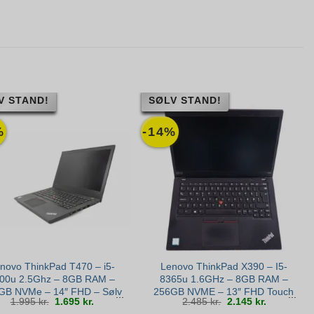
V STAND!
SØLV STAND!
%
-14%
novo ThinkPad T470 – i5-
Lenovo ThinkPad X390 – I5-
00u 2.5Ghz – 8GB RAM –
8365u 1.6GHz – 8GB RAM –
GB NVMe – 14″ FHD – Sølv
256GB NVME – 13″ FHD Touch
Den
Den
Den
Den
1.995
kr.
1.695
kr.
2.485
kr.
2.145
kr.
stand
– Win 11 – Sølv stand
oprindelige
aktuelle
oprindelige
aktuelle
pris
pris
pris
pris
var:
er:
var:
er: