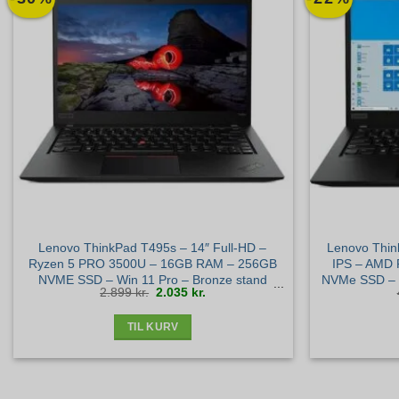
Lenovo ThinkPad T495s – 14″ Full-HD –
Lenovo Thin
Ryzen 5 PRO 3500U – 16GB RAM – 256GB
IPS – AMD 
NVME SSD – Win 11 Pro – Bronze stand
NVMe SSD – 
Den
Den
2.899
kr.
2.035
kr.
oprindelige
aktuelle
pris
pris
var:
er:
2.899 kr..
2.035 kr..
TIL KURV