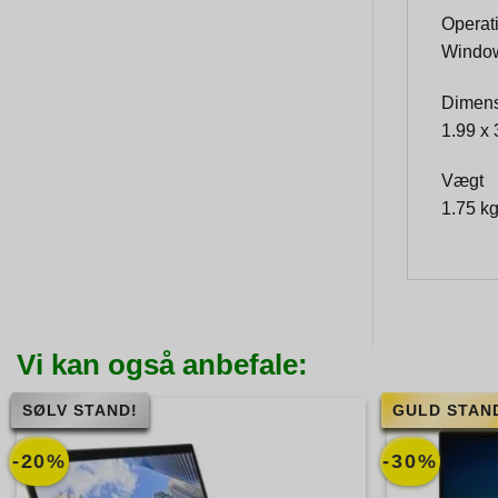
Operat
Window
Dimens
1.99 x 
Vægt
1.75 k
Vi kan også anbefale:
SØLV STAND!
GULD STAN
-20%
-30%