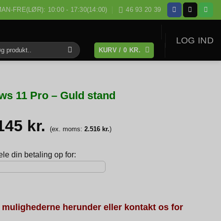
AN-FRE(LØR): 10:00 - 17:30(14:00)
46 93 20 39
LOG IND
KURV /
0
KR.
:
s 11 Pro – Guld stand
.145
kr.
(ex. moms:
2.516
kr.
)
e din betaling op for:
 mulighederne herunder eller kontakt os for