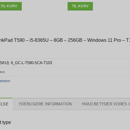
1.995 kr..
1.695 kr..
2.095 kr..
1.785 kr..
TIL KURV
TIL KURV
nkPad T590 – i5-8365U – 8GB – 256GB – Windows 11 Pro – T
(SKU):
6_GC-L-T590-SCA-T103
ovo
enovo
ELSE
YDERLIGERE INFORMATION
HVAD BETYDER VORES 
t type