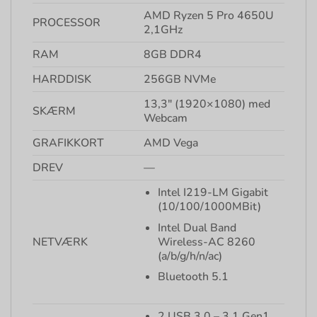
AMD Ryzen 5 Pro 4650U
PROCESSOR
2,1GHz
RAM
8GB DDR4
HARDDISK
256GB NVMe
13,3″ (1920×1080) med
SKÆRM
Webcam
GRAFIKKORT
AMD Vega
DREV
—
Intel I219-LM Gigabit
(10/100/1000MBit)
Intel Dual Band
Wireless-AC 8260
NETVÆRK
(a/b/g/h/n/ac)
Bluetooth 5.1
2 USB 3.0 – 3.1 Gen1