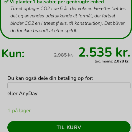
✅ Vi planter 1 balsatræ per genbrugte enhed
Træet optager CO2 i de 5 år, det vokser. Herefter fældes
det og anvendes udelukkende til formål, der fortsat
binder CO2’en i træet (f.eks. til konstruktion). Det bliver
derfor ikke brændt af eller spildt.
Den
2.535
kr.
Kun:
oprindel
2.985
kr.
pris
var:
(ex. moms:
2.028
kr.
)
2.985 kr..
Du kan også dele din betaling op for:
eller
AnyDay
1 på lager
TIL KURV