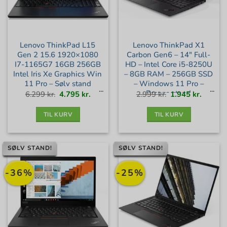
Lenovo ThinkPad L15
Lenovo ThinkPad X1
Gen 2 15.6 1920×1080
Carbon Gen6 – 14″ Full-
I7-1165G7 16GB 256GB
HD – Intel Core i5-8250U
Intel Iris Xe Graphics Win
– 8GB RAM – 256GB SSD
11 Pro – Sølv stand
– Windows 11 Pro –
Bronze stand
Den
Den
Den
Den
6.299
kr.
4.795
kr.
2.999
kr.
1.945
kr.
oprindelige
aktuelle
oprindelige
aktuell
pris
pris
pris
pris
var:
er:
var:
er:
6.299 kr..
4.795 kr..
2.999 kr..
1.945 kr
TIL KURV
TIL KURV
SØLV STAND!
SØLV STAND!
-36%
-25%