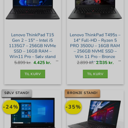
Lenovo ThinkPad T15
Lenovo ThinkPad T495s –
Gen 2 – 15″ – Intel i5
14″ Full-HD – Ryzen 5
1135G7 – 256GB NVMe
PRO 3500U – 16GB RAM
SSD – 16GB RAM –
– 256GB NVME SSD –
Win11 Pro – Sølv stand
Win 11 Pro – Bronze
stand
Den
Den
Den
Den
5.899
kr.
4.425
kr.
2.899
kr.
2.035
kr.
oprindelige
aktuelle
oprindelige
aktuell
pris
pris
pris
pris
var:
er:
var:
er:
5.899 kr..
4.425 kr..
2.899 kr..
2.035 kr
TIL KURV
TIL KURV
SØLV STAND!
BRONZE STAND!
-24%
-35%