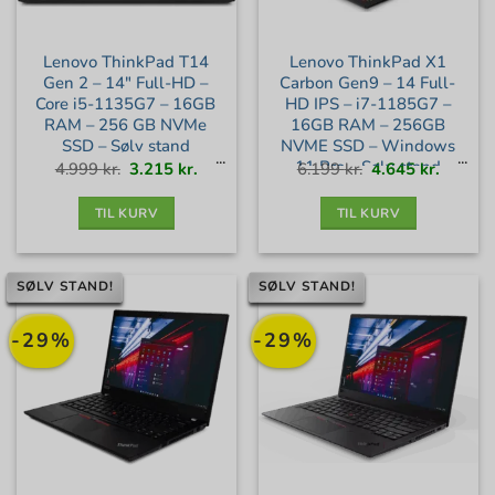
Lenovo ThinkPad T14
Lenovo ThinkPad X1
Gen 2 – 14″ Full-HD –
Carbon Gen9 – 14 Full-
Core i5-1135G7 – 16GB
HD IPS – i7-1185G7 –
RAM – 256 GB NVMe
16GB RAM – 256GB
SSD – Sølv stand
NVME SSD – Windows
11 Pro – Sølv stand
Den
Den
Den
Den
4.999
kr.
3.215
kr.
6.199
kr.
4.645
kr.
oprindelige
aktuelle
oprindelige
aktuell
pris
pris
pris
pris
var:
er:
var:
er:
4.999 kr..
3.215 kr..
6.199 kr..
4.645 kr
TIL KURV
TIL KURV
SØLV STAND!
SØLV STAND!
-29%
-29%