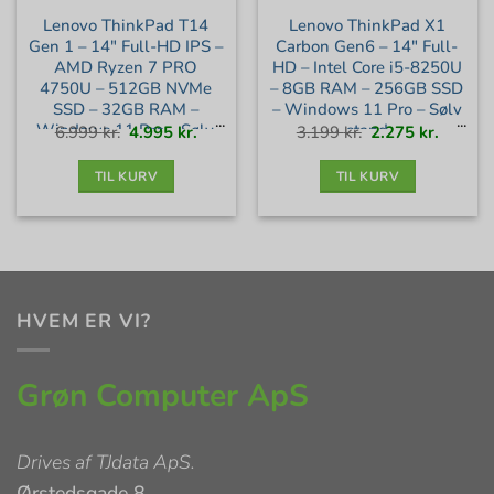
Lenovo ThinkPad T14
Lenovo ThinkPad X1
Gen 1 – 14″ Full-HD IPS –
Carbon Gen6 – 14″ Full-
AMD Ryzen 7 PRO
HD – Intel Core i5-8250U
4750U – 512GB NVMe
– 8GB RAM – 256GB SSD
SSD – 32GB RAM –
– Windows 11 Pro – Sølv
Windows 11 Pro – Sølv
stand
Den
Den
Den
Den
6.999
kr.
4.995
kr.
3.199
kr.
2.275
kr.
oprindelige
aktuelle
oprindelige
aktuell
pris
pris
pris
pris
var:
er:
var:
er:
stand
6.999 kr..
4.995 kr..
3.199 kr..
2.275 kr
TIL KURV
TIL KURV
HVEM ER VI?
Grøn Computer ApS
Drives af
TJdata ApS
.
Ørstedsgade 8