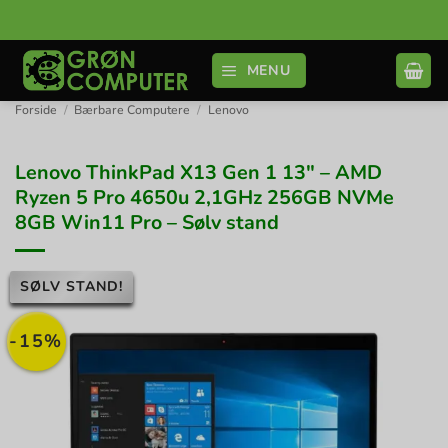
Fortsæt
til
indhold
MENU
Forside
/
Bærbare Computere
/
Lenovo
Lenovo ThinkPad X13 Gen 1 13″ – AMD
Ryzen 5 Pro 4650u 2,1GHz 256GB NVMe
8GB Win11 Pro – Sølv stand
SØLV STAND!
-15%