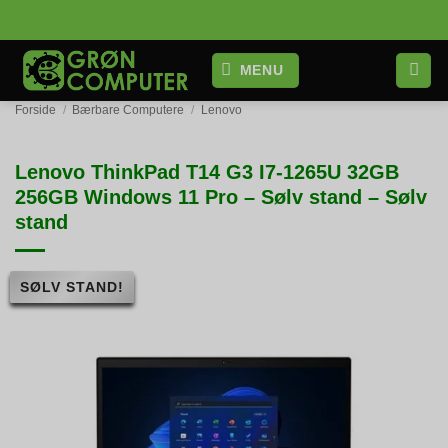
Fortsæt
til
indhold
MENU
Forside
/
Bærbare Computere
/
Lenovo
Lenovo ThinkPad T14 G3 I7-1265U 32GB
256GB Windows 11 Pro – Sølv stand – Sølv
stand
SØLV STAND!