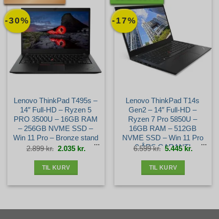
-30%
-17%
Lenovo ThinkPad T495s –
Lenovo ThinkPad T14s
14″ Full-HD – Ryzen 5
Gen2 – 14″ Full-HD –
PRO 3500U – 16GB RAM
Ryzen 7 Pro 5850U –
– 256GB NVME SSD –
16GB RAM – 512GB
Win 11 Pro – Bronze stand
NVME SSD – Win 11 Pro
– 3 ÅRS GARANTI –
Den
Den
Den
Den
2.899
kr.
2.035
kr.
6.599
kr.
5.445
kr.
oprindelige
aktuelle
oprindelige
aktuelle
pris
pris
pris
pris
var:
er:
var:
er:
Guld+ stand
2.899 kr..
2.035 kr..
6.599 kr..
5.445 kr.
TIL KURV
TIL KURV