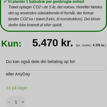
✅ Vi planter 1 balsatræ per genbrugte enhed
Træet optager CO2 i de 5 år, det vokser. Herefter fældes
det og anvendes udelukkende til formål, der fortsat
binder CO2’en i træet (f.eks. til konstruktion). Det bliver
derfor ikke brændt af eller spildt.
5.470
kr.
Kun:
(ex. moms:
4.376
kr.
)
Du kan også dele din betaling op for:
eller
AnyDay
23 på lager
Lenovo ThinkPad T14 G3 I7-1265U 32GB 256GB Windows 1