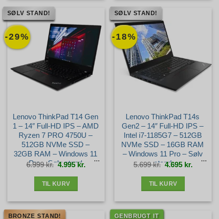
SØLV STAND!
SØLV STAND!
-29%
-18%
Lenovo ThinkPad T14 Gen
Lenovo ThinkPad T14s
1 – 14″ Full-HD IPS – AMD
Gen2 – 14″ Full-HD IPS –
Ryzen 7 PRO 4750U –
Intel i7-1185G7 – 512GB
512GB NVMe SSD –
NVMe SSD – 16GB RAM
32GB RAM – Windows 11
– Windows 11 Pro – Sølv
Pro – Sølv stand
stand
Den
Den
Den
Den
6.999
kr.
4.995
kr.
5.699
kr.
4.695
kr.
oprindelige
aktuelle
oprindelige
aktuelle
pris
pris
pris
pris
var:
er:
var:
er:
6.999 kr..
4.995 kr..
5.699 kr..
4.695 kr.
TIL KURV
TIL KURV
BRONZE STAND!
GENBRUGT IT