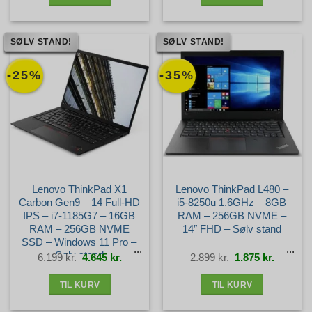
SØLV STAND!
SØLV STAND!
-25%
-35%
Lenovo ThinkPad X1
Lenovo ThinkPad L480 –
Carbon Gen9 – 14 Full-HD
i5-8250u 1.6GHz – 8GB
IPS – i7-1185G7 – 16GB
RAM – 256GB NVME –
RAM – 256GB NVME
14″ FHD – Sølv stand
SSD – Windows 11 Pro –
Sølv stand
Den
Den
Den
Den
6.199
kr.
4.645
kr.
2.899
kr.
1.875
kr.
oprindelige
aktuelle
oprindelige
aktuelle
pris
pris
pris
pris
var:
er:
var:
er:
6.199 kr..
4.645 kr..
2.899 kr..
1.875 kr.
TIL KURV
TIL KURV