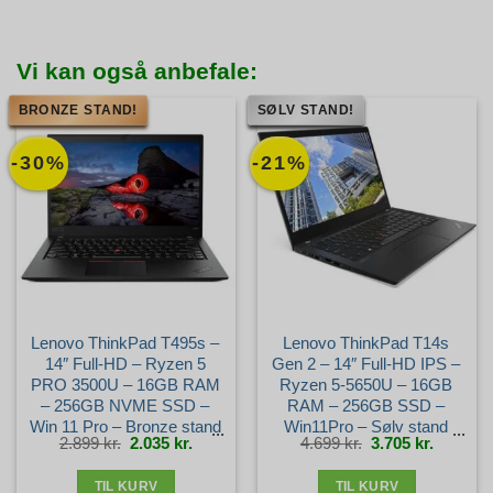
Vi kan også anbefale:
BRONZE STAND!
SØLV STAND!
-30%
-21%
Lenovo ThinkPad T495s –
Lenovo ThinkPad T14s
14″ Full-HD – Ryzen 5
Gen 2 – 14″ Full-HD IPS –
PRO 3500U – 16GB RAM
Ryzen 5-5650U – 16GB
– 256GB NVME SSD –
RAM – 256GB SSD –
Win 11 Pro – Bronze stand
Win11Pro – Sølv stand
Den
Den
Den
Den
2.899
kr.
2.035
kr.
4.699
kr.
3.705
kr.
oprindelige
aktuelle
oprindelige
aktuelle
pris
pris
pris
pris
var:
er:
var:
er:
2.899 kr..
2.035 kr..
4.699 kr..
3.705 kr.
TIL KURV
TIL KURV