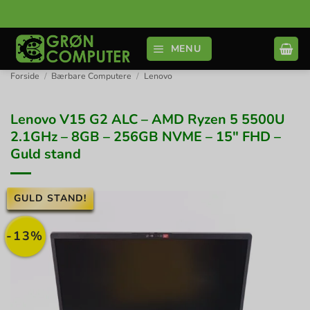
Fortsæt
til
indhold
MENU
Forside
/
Bærbare Computere
/
Lenovo
Lenovo V15 G2 ALC – AMD Ryzen 5 5500U
2.1GHz – 8GB – 256GB NVME – 15″ FHD –
Guld stand
GULD STAND!
-13%