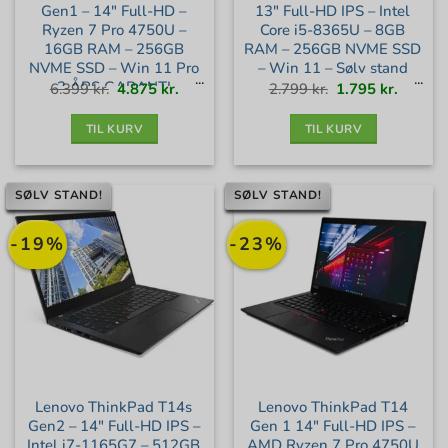
Gen1 – 14″ Full-HD –
13″ Full-HD IPS – Intel
Ryzen 7 Pro 4750U –
Core i5-8365U – 8GB
16GB RAM – 256GB
RAM – 256GB NVME SSD
NVME SSD – Win 11 Pro
– Win 11 – Sølv stand
– 3 ÅRS GARANTI –
Den
Den
Den
Den
6.399
kr.
4.875
kr.
2.799
kr.
1.795
kr.
oprindelige
aktuelle
oprindelige
aktuell
pris
pris
pris
pris
var:
er:
var:
er:
Guld+ stand
6.399 kr..
4.875 kr..
2.799 kr..
1.795 kr
TIL KURV
TIL KURV
SØLV STAND!
SØLV STAND!
-19%
-23%
Lenovo ThinkPad T14s
Lenovo ThinkPad T14
Gen2 – 14″ Full-HD IPS –
Gen 1 14″ Full-HD IPS –
Intel i7-1165G7 – 512GB
AMD Ryzen 7 Pro 4750U