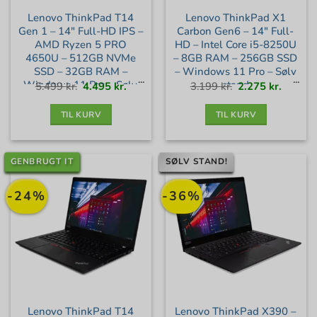
Lenovo ThinkPad T14
Lenovo ThinkPad X1
Gen 1 – 14″ Full-HD IPS –
Carbon Gen6 – 14″ Full-
AMD Ryzen 5 PRO
HD – Intel Core i5-8250U
4650U – 512GB NVMe
– 8GB RAM – 256GB SSD
SSD – 32GB RAM –
– Windows 11 Pro – Sølv
Windows 11 Pro – Sølv
stand
Den
Den
Den
Den
5.499
kr.
4.495
kr.
3.199
kr.
2.275
kr.
oprindelige
aktuelle
oprindelige
aktuell
pris
pris
pris
pris
var:
er:
var:
er:
stand
5.499 kr..
4.495 kr..
3.199 kr..
2.275 kr
TIL KURV
TIL KURV
GENBRUGT IT
SØLV STAND!
-24%
-36%
Lenovo ThinkPad T14
Lenovo ThinkPad X390 –