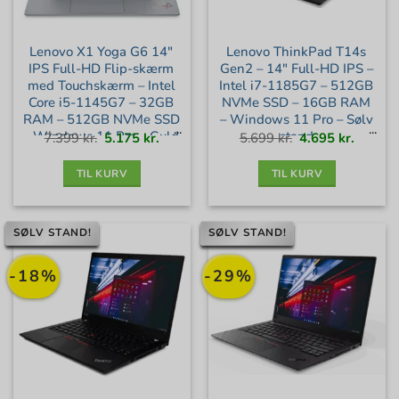
Lenovo X1 Yoga G6 14″
Lenovo ThinkPad T14s
IPS Full-HD Flip-skærm
Gen2 – 14″ Full-HD IPS –
med Touchskærm – Intel
Intel i7-1185G7 – 512GB
Core i5-1145G7 – 32GB
NVMe SSD – 16GB RAM
RAM – 512GB NVMe SSD
– Windows 11 Pro – Sølv
– Windows 11 Pro – Guld
stand
Den
Den
Den
Den
7.399
kr.
5.175
kr.
5.699
kr.
4.695
kr.
oprindelige
aktuelle
oprindelige
aktuell
pris
pris
pris
pris
var:
er:
var:
er:
stand
7.399 kr..
5.175 kr..
5.699 kr..
4.695 kr
TIL KURV
TIL KURV
SØLV STAND!
SØLV STAND!
-18%
-29%