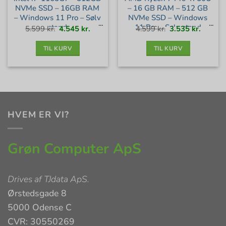
NVMe SSD – 16GB RAM
– 16 GB RAM – 512 GB
– Windows 11 Pro – Sølv
NVMe SSD – Windows
stand
11 Pro – Sølv stand
Den
Den
Den
Den
5.599
kr.
4.545
kr.
4.599
kr.
3.535
kr.
oprindelige
aktuelle
oprindelige
aktuell
pris
pris
pris
pris
var:
er:
var:
er:
5.599 kr..
4.545 kr..
4.599 kr..
3.535 kr
TIL KURV
TIL KURV
HVEM ER VI?
Grøn Computer ApS
Drives af
TJdata ApS
.
Ørstedsgade 8
5000 Odense C
CVR: 30550269