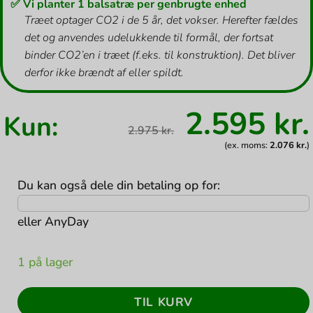
✅ Vi planter 1 balsatræ per genbrugte enhed
Træet optager CO2 i de 5 år, det vokser. Herefter fældes
det og anvendes udelukkende til formål, der fortsat
binder CO2’en i træet (f.eks. til konstruktion). Det bliver
derfor ikke brændt af eller spildt.
Den
2.595
kr.
Kun:
oprindel
2.975
kr.
pris
var:
(ex. moms:
2.076
kr.
)
2.975 kr..
Du kan også dele din betaling op for:
eller
AnyDay
1 på lager
TIL KURV