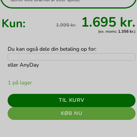
Den
1.695
kr.
Kun:
oprindel
1.995
kr.
pris
var:
(ex. moms:
1.356
kr.
)
1.995 kr..
Du kan også dele din betaling op for:
eller
AnyDay
1 på lager
TIL KURV
KØB NU