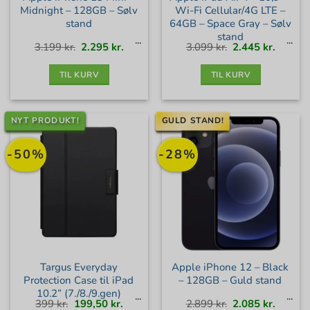
Midnight – 128GB – Sølv
Wi-Fi Cellular/4G LTE –
stand
64GB – Space Gray – Sølv
stand
Den
Den
Den
Den
3.199
kr.
2.295
kr.
3.099
kr.
2.445
kr.
oprindelige
aktuelle
oprindelige
aktuell
pris
pris
pris
pris
var:
er:
var:
er:
3.199 kr..
2.295 kr..
3.099 kr..
2.445 kr
TIL KURV
TIL KURV
NYT PRODUKT!
GULD STAND!
-50%
-28%
Targus Everyday
Apple iPhone 12 – Black
Protection Case til iPad
– 128GB – Guld stand
10.2” (7./8./9.gen)
Den
Den
Den
Den
399
kr.
199,50
kr.
2.899
kr.
2.085
kr.
oprindelige
aktuelle
oprindelige
aktuell
pris
pris
pris
pris