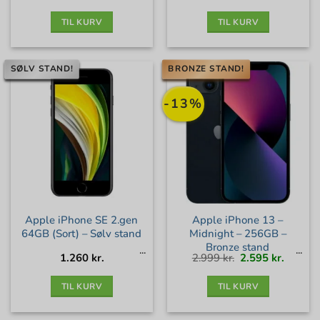
var:
er:
var:
er:
399 kr..
199,50 kr..
2.899 kr..
2.085 kr
TIL KURV
TIL KURV
SØLV STAND!
BRONZE STAND!
-13%
Apple iPhone SE 2.gen
Apple iPhone 13 –
64GB (Sort) – Sølv stand
Midnight – 256GB –
Bronze stand
Den
Den
1.260
kr.
2.999
kr.
2.595
kr.
oprindelige
aktuell
pris
pris
var:
er:
2.999 kr..
2.595 kr
TIL KURV
TIL KURV