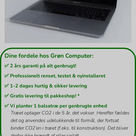
Dine fordele hos Grøn Computer:
✅ 2 års garanti på alt genbrugt!
✅ Professionelt renset, testet & nyinstalleret
✅ 1-2 dages hurtig & sikker levering
✅ Gratis levering til pakkeshop! *
✅ Vi planter 1 balsatræ per genbrugte enhed
Træet optager CO2 i de 5 år, det vokser. Herefter fældes
det og anvendes udelukkende til formål, der fortsat
binder CO2’en i træet (f.eks. til konstruktion). Det bliver
derfor ikke brændt af eller spildt.