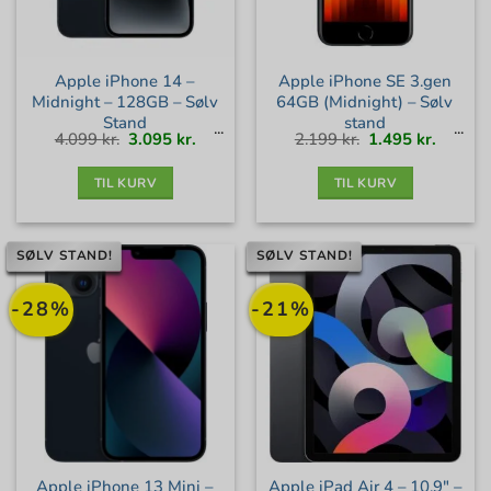
Apple iPhone 14 –
Apple iPhone SE 3.gen
Midnight – 128GB – Sølv
64GB (Midnight) – Sølv
Stand
stand
Den
Den
Den
Den
4.099
kr.
3.095
kr.
2.199
kr.
1.495
kr.
oprindelige
aktuelle
oprindelige
aktuell
pris
pris
pris
pris
var:
er:
var:
er:
4.099 kr..
3.095 kr..
2.199 kr..
1.495 kr
TIL KURV
TIL KURV
SØLV STAND!
SØLV STAND!
-28%
-21%
Apple iPhone 13 Mini –
Apple iPad Air 4 – 10,9″ –