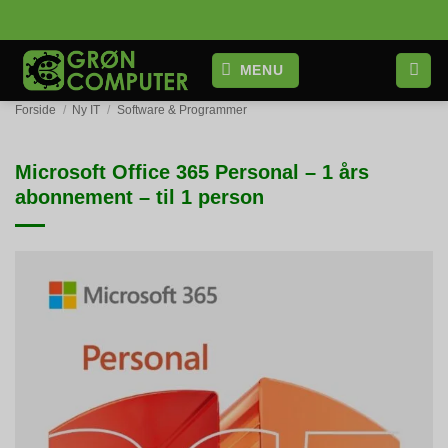
Fortsæt
til
indhold
MENU
Forside
/
Ny IT
/
Software & Programmer
Microsoft Office 365 Personal – 1 års
abonnement – til 1 person