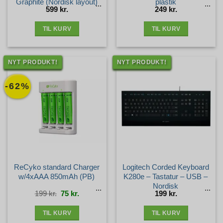
Graphite (Nordisk layout)
plastik
599
kr.
249
kr.
TIL KURV
TIL KURV
NYT PRODUKT!
NYT PRODUKT!
-62%
ReCyko standard Charger
Logitech Corded Keyboard
w/4xAAA 850mAh (PB)
K280e – Tastatur – USB –
Nordisk
Den
Den
199
kr.
75
kr.
199
kr.
oprindelige
aktuelle
pris
pris
var:
er:
199 kr..
75 kr..
TIL KURV
TIL KURV