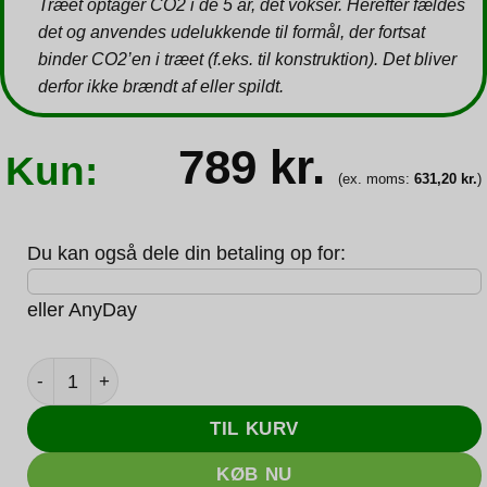
Træet optager CO2 i de 5 år, det vokser. Herefter fældes
det og anvendes udelukkende til formål, der fortsat
binder CO2’en i træet (f.eks. til konstruktion). Det bliver
derfor ikke brændt af eller spildt.
789
kr.
Kun:
(ex. moms:
631,20
kr.
)
Du kan også dele din betaling op for:
eller
AnyDay
Microsoft Office 365 Personal - 1 års abonnement - til 1 
TIL KURV
KØB NU