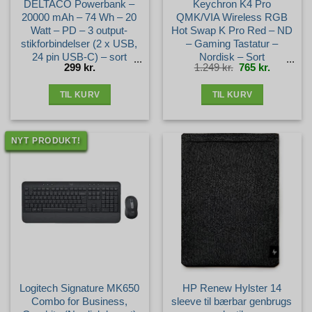
DELTACO Powerbank –
Keychron K4 Pro
20000 mAh – 74 Wh – 20
QMK/VIA Wireless RGB
Watt – PD – 3 output-
Hot Swap K Pro Red – ND
stikforbindelser (2 x USB,
– Gaming Tastatur –
24 pin USB-C) – sort
Nordisk – Sort
Den
Den
299
kr.
1.249
kr.
765
kr.
oprindelige
aktuelle
pris
pris
var:
er:
1.249 kr..
765 kr..
TIL KURV
TIL KURV
NYT PRODUKT!
Logitech Signature MK650
HP Renew Hylster 14
Combo for Business,
sleeve til bærbar genbrugs