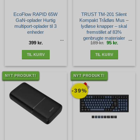
EcoFlow RAPID 65W
TRUST TM-201 Silent
GaN-oplader Hurtig
Kompakt Trådløs Mus –
multiport-oplader til 3
lydløse knapper – skal
enheder
fremstillet af 83%
genbrugte materialer
Den
Den
399
kr.
189
kr.
95
kr.
oprindelige
aktuelle
pris
pris
var:
er:
189 kr..
95 kr..
TIL KURV
TIL KURV
NYT PRODUKT!
NYT PRODUKT!
-39%