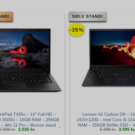
AND!
SØLV STAND!
-35%
nkPad T495s – 14″ Full-HD –
Lenovo X1 Carbon G9 – 1
O 3500U – 16GB RAM – 256GB
1920×1200 – Intel Core i5-1
 Win 11 Pro – Bronze stand
RAM – 256GB NVMe SSD – Wi
Den
Den
Den
2.899
kr.
2.035
kr.
5.499
kr.
3.595
kr
Sølv stand
oprindelige
aktuelle
oprindel
pris
pris
pris
var:
er:
var: