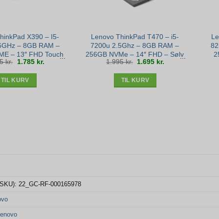
hinkPad X390 – I5-
Lenovo ThinkPad T470 – i5-
Le
6GHz – 8GB RAM –
7200u 2.5Ghz – 8GB RAM –
82
E – 13″ FHD Touch
256GB NVMe – 14″ FHD – Sølv
2
Den
Den
Den
Den
95
kr.
1.785
kr.
1.995
kr.
1.695
kr.
1 – Bronze stand
stand
oprindelige
aktuelle
oprindelige
aktuelle
pris
pris
pris
pris
var:
er:
var:
er:
2.095 kr..
1.785 kr..
1.995 kr..
1.695 kr..
TIL KURV
TIL KURV
(SKU):
22_GC-RF-000165978
ovo
enovo