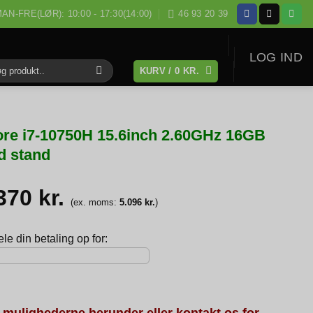
AN-FRE(LØR): 10:00 - 17:30(14:00)
46 93 20 39
LOG IND
KURV /
0
KR.
:
re i7-10750H 15.6inch 2.60GHz 16GB
 stand
.370
kr.
(ex. moms:
5.096
kr.
)
e din betaling op for:
 mulighederne herunder eller kontakt os for