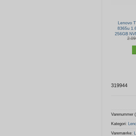
Lenovo T
8365u 1.
256GB NVM
2.0
– Win 1
319944
Varenummer 
Kategori:
Len
Varemærke:
L