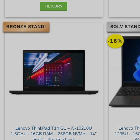
2.199 kr..
1.945 kr..
TIL KURV
BRONZE STAND!
SØLV STAND
-16%
Lenovo ThinkPad T14 G1 – i5-10210U
Lenovo Thi
1.6GHz – 16GB RAM – 256GB NVMe – 14″
1235U – 16
FHD – Bronze stand
Wi