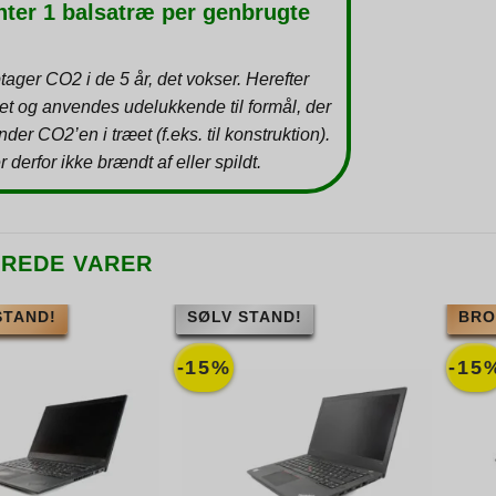
nter 1 balsatræ per genbrugte
tager CO2 i de 5 år, det vokser. Herefter
et og anvendes udelukkende til formål, der
inder CO2’en i træet (f.eks. til konstruktion).
r derfor ikke brændt af eller spildt.
EREDE VARER
STAND!
SØLV STAND!
BRO
-15%
-15