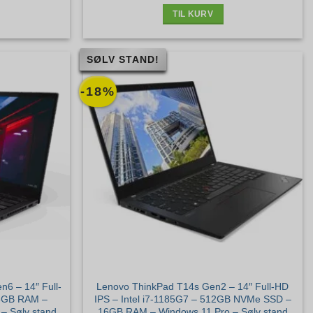
.
3.595 kr..
5.399 kr..
3.565 kr..
TIL KURV
SØLV STAND!
-18%
6 – 14″ Full-
Lenovo ThinkPad T14s Gen2 – 14″ Full-HD
 8GB RAM –
IPS – Intel i7-1185G7 – 512GB NVMe SSD –
– Sølv stand
16GB RAM – Windows 11 Pro – Sølv stand