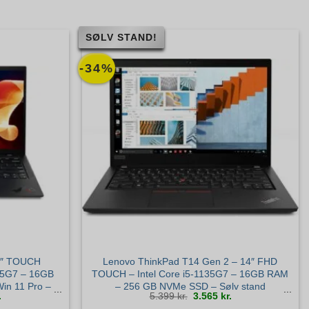
SØLV STAND!
-34%
4″ TOUCH
Lenovo ThinkPad T14 Gen 2 – 14″ FHD
145G7 – 16GB
TOUCH – Intel Core i5-1135G7 – 16GB RAM
n 11 Pro –
– 256 GB NVMe SSD – Sølv stand
Den
Den
Den
.
5.399
kr.
3.565
kr.
ige
aktuelle
oprindelige
aktuelle
pris
pris
pris
er:
var:
er: