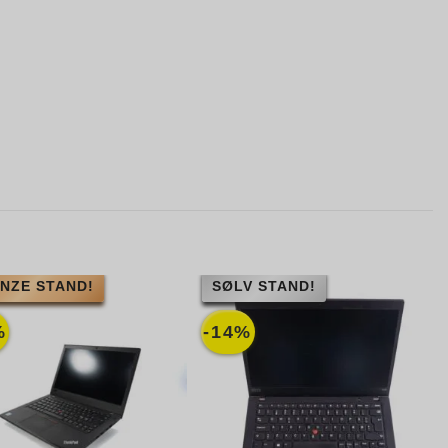
NZE STAND!
SØLV STAND!
%
-14%