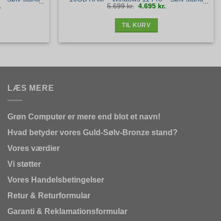
Den
Den
Den
.
5.699
kr.
4.695
kr.
ige
aktuelle
oprindelige
aktuelle
pris
pris
pris
er:
var:
er:
.
2.275 kr..
5.699 kr..
4.695 kr..
TIL KURV
LÆS MERE
Grøn Computer er mere end blot et navn!
Hvad betyder vores Guld-Sølv-Bronze stand?
Vores værdier
Vi støtter
Vores Handelsbetingelser
Retur & Returformular
Garanti & Reklamationsformular