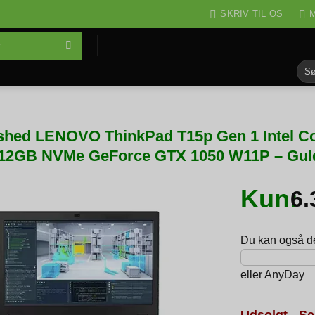
SKRIV TIL OS
M
Søg
efter
shed LENOVO ThinkPad T15p Gen 1 Intel Co
12GB NVMe GeForce GTX 1050 W11P – Guld
Kun:
6
Du kan også del
eller
AnyDay
Udsolgt - Se