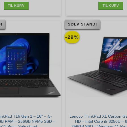
2.899 kr..
2.035 kr..
5.499 kr.
TIL KURV
TIL KURV
!
SØLV STAND!
-29%
nkPad T16 Gen 1 – 16″ – i5-
Lenovo ThinkPad X1 Carbon Gen
GB RAM – 256GB NVMe SSD –
HD – Intel Core i5-8250U –
n11 Pro – Sølv stand
256GB SSD – Windows 11 Pro 