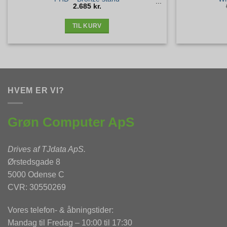
2.685
kr.
TIL KURV
HVEM ER VI?
Grøn Computer ApS
Drives af
TJdata ApS
.
Ørstedsgade 8
5000 Odense C
CVR: 30550269
Vores telefon- & åbningstider:
Mandag til Fredag – 10:00 til 17:30