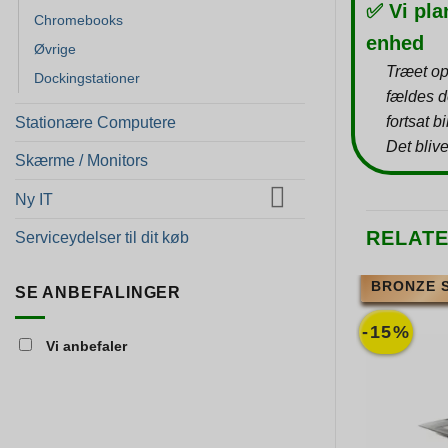
✅ Vi pla
Chromebooks
enhed
Øvrige
Træet op
Dockingstationer
fældes d
fortsat b
Stationære Computere
Det blive
Skærme / Monitors
Ny IT
RELAT
Serviceydelser til dit køb
BRONZE 
SE ANBEFALINGER
-15%
Vi anbefaler