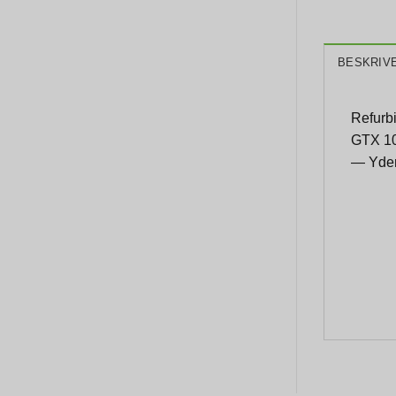
BESKRIV
Refurb
GTX 10
— Yder