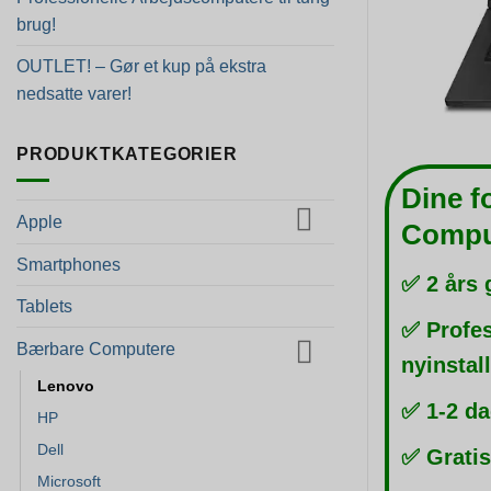
brug!
OUTLET! – Gør et kup på ekstra
nedsatte varer!
PRODUKTKATEGORIER
Dine f
Apple
Compu
Smartphones
✅ 2 års 
Tablets
✅ Profes
Bærbare Computere
nyinstal
Lenovo
✅ 1-2 da
HP
Dell
✅ Gratis
Microsoft