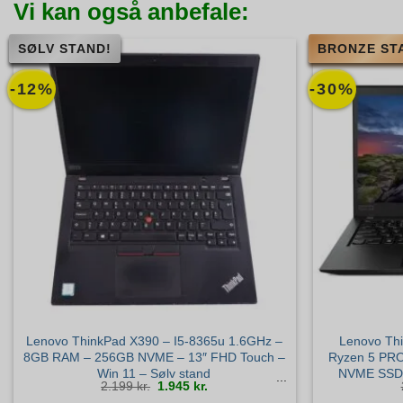
Vi kan også anbefale:
SØLV STAND!
BRONZE ST
-12%
-30%
Lenovo ThinkPad X390 – I5-8365u 1.6GHz –
Lenovo Thi
8GB RAM – 256GB NVME – 13″ FHD Touch –
Ryzen 5 PR
Win 11 – Sølv stand
NVME SSD –
Den
Den
2.199
kr.
1.945
kr.
oprindelige
aktuelle
pris
pris
var:
er: