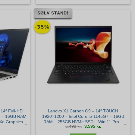
SØLV STAND!
-35%
14″ Full-HD
Lenovo X1 Carbon G9 – 14″ TOUCH
G7 – 16GB RAM
1920×1200 – Intel Core i5-1145G7 – 16GB
Xe Graphics –
RAM – 256GB NVMe SSD – Win 11 Pro –
Den
Den
Den
.
5.499
kr.
3.595
kr.
 stand
Sølv stand
ige
aktuelle
oprindelige
aktuelle
pris
pris
pris
er:
var:
er:
.
4.875 kr..
5.499 kr..
3.595 kr..