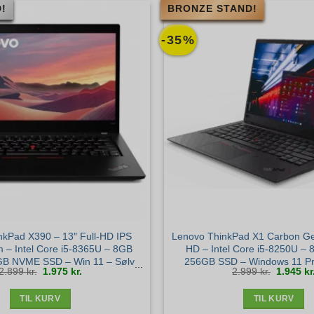
!
BRONZE STAND!
-35%
nkPad X390 – 13″ Full-HD IPS
Lenovo ThinkPad X1 Carbon Gen
 – Intel Core i5-8365U – 8GB
HD – Intel Core i5-8250U –
B NVME SSD – Win 11 – Sølv
256GB SSD – Windows 11 Pr
Den
Den
Den
2.899
kr.
1.975
kr.
2.999
kr.
1.945
kr
stand
stand
oprindelige
aktuelle
oprindel
pris
pris
pris
var:
er:
var:
2.899 kr..
1.975 kr..
2.999 kr.
TIL KURV
TIL KURV