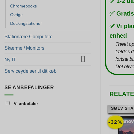
✅ 1-2 da
Chromebooks
✅ Gratis
Øvrige
Dockingstationer
✅ Vi pla
enhed
Stationære Computere
Træet op
Skærme / Monitors
fældes d
fortsat b
Ny IT
Det blive
Serviceydelser til dit køb
SE ANBEFALINGER
RELAT
Vi anbefaler
SØLV STA
-32%