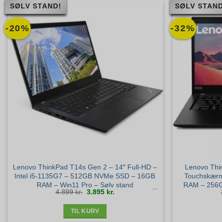
SØLV STAND!
SØLV STAND
-20%
-32%
Lenovo ThinkPad T14s Gen 2 – 14″ Full-HD –
Lenovo Thi
Intel i5-1135G7 – 512GB NVMe SSD – 16GB
Touchskærm
RAM – Win11 Pro – Sølv stand
RAM – 256G
Den
Den
4.899
kr.
3.895
kr.
oprindelige
aktuelle
pris
pris
var:
er:
4.899 kr..
3.895 kr..
TIL KURV