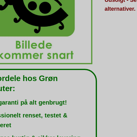
alternativer.
ordele hos Grøn
ter:
garanti på alt genbrugt!
sionelt renset, testet &
leret