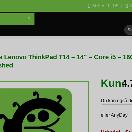
SKRIV TIL OS
M
Søg
efter
e Lenovo ThinkPad T14 – 14″ – Core i5 – 
shed
Kun:
4
Du kan også del
eller
AnyDay
Udsolgt - Se