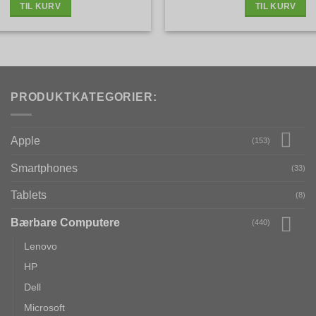
TIL KURV
TIL KURV
PRODUKTKATEGORIER:
Apple
(153)
Smartphones
(33)
Tablets
(8)
Bærbare Computere
(440)
Lenovo
HP
Dell
Microsoft