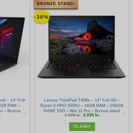
BRONZE STAND!
-30%
6 – 14″ Full-
Lenovo ThinkPad T495s – 14″ Full-HD –
 8GB RAM –
Ryzen 5 PRO 3500U – 16GB RAM – 256GB
o – Bronze
NVME SSD – Win 11 Pro – Bronze stand
Den
Den
Den
.
2.899
kr.
2.035
kr.
ige
aktuelle
oprindelige
aktuelle
pris
pris
pris
er:
var:
er:
.
1.945 kr..
2.899 kr..
2.035 kr..
TIL KURV