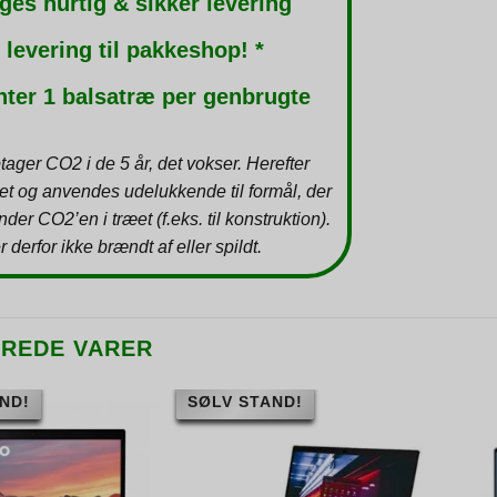
ges hurtig & sikker levering
 levering til pakkeshop! *
nter 1 balsatræ per genbrugte
tager CO2 i de 5 år, det vokser. Herefter
et og anvendes udelukkende til formål, der
inder CO2’en i træet (f.eks. til konstruktion).
r derfor ikke brændt af eller spildt.
EREDE VARER
ND!
SØLV STAND!