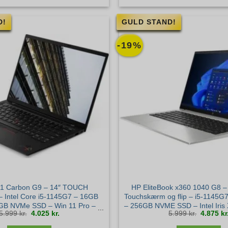
D!
GULD STAND!
-19%
X1 Carbon G9 – 14″ TOUCH
HP EliteBook x360 1040 G8 – 
 Intel Core i5-1145G7 – 16GB
Touchskærm og flip – i5-1145
GB NVMe SSD – Win 11 Pro –
– 256GB NVME SSD – Intel Iris 
Den
Den
Den
5.999
kr.
4.025
kr.
5.999
kr.
4.875
kr
Guld stand
Windows 11 Pro – Guld
oprindelige
aktuelle
oprindel
pris
pris
pris
var:
er:
var:
5.999 kr..
4.025 kr..
5.999 kr.