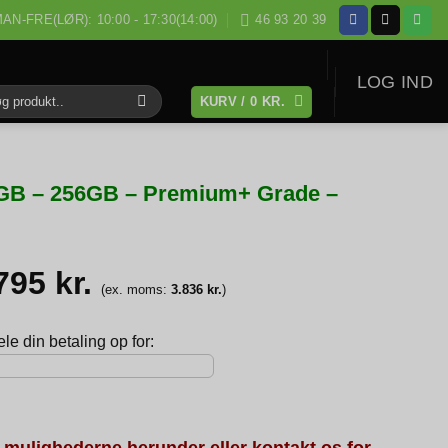
AN-FRE(LØR): 10:00 - 17:30(14:00)
46 93 20 39
LOG IND
KURV /
0
KR.
:
16GB – 256GB – Premium+ Grade –
.795
kr.
(ex. moms:
3.836
kr.
)
e din betaling op for:
 mulighederne herunder eller kontakt os for