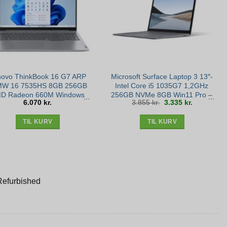
ovo ThinkBook 16 G7 ARP
Microsoft Surface Laptop 3 13″-
MW 16 7535HS 8GB 256GB
Intel Core i5 1035G7 1,2GHz
D Radeon 660M Windows
256GB NVMe 8GB Win11 Pro –
Den
Den
6.070
kr.
3.855
kr.
3.335
kr.
11 Pro – New Open Box
Sølv stand
oprindelige
aktuelle
pris
pris
var:
er:
3.855 kr..
3.335 kr..
TIL KURV
TIL KURV
Refurbished