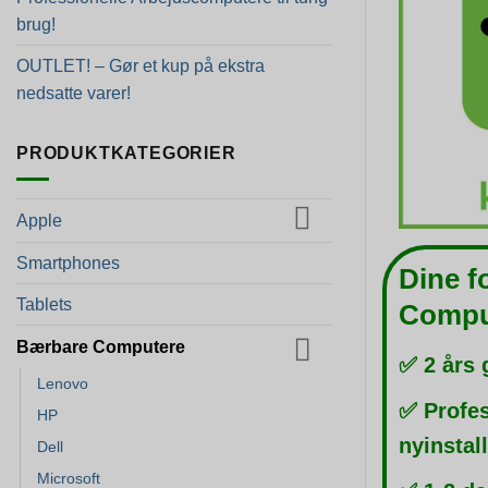
brug!
OUTLET! – Gør et kup på ekstra
nedsatte varer!
PRODUKTKATEGORIER
Apple
Smartphones
Dine f
Tablets
Compu
Bærbare Computere
✅ 2 års 
Lenovo
✅ Profes
HP
nyinstal
Dell
Microsoft