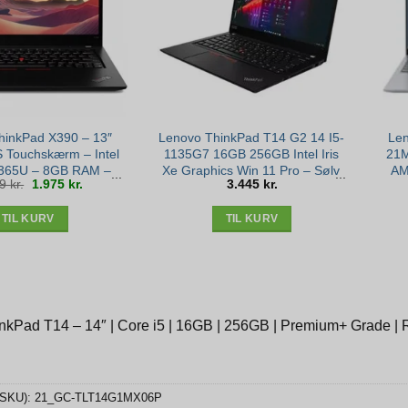
hinkPad X390 – 13″
Lenovo ThinkPad T14 G2 14 I5-
Len
S Touchskærm – Intel
1135G7 16GB 256GB Intel Iris
21
8365U – 8GB RAM –
Xe Graphics Win 11 Pro – Sølv
AM
Den
Den
99
kr.
1.975
kr.
3.445
kr.
ME SSD – Win 11 –
stand – Sølv stand
oprindelige
aktuelle
pris
pris
var:
er:
2.899 kr..
1.975 kr..
Sølv stand
TIL KURV
TIL KURV
nkPad T14 – 14″ | Core i5 | 16GB | 256GB | Premium+ Grade | 
(SKU):
21_GC-TLT14G1MX06P