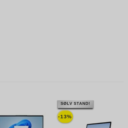
SØLV STAND!
-13%