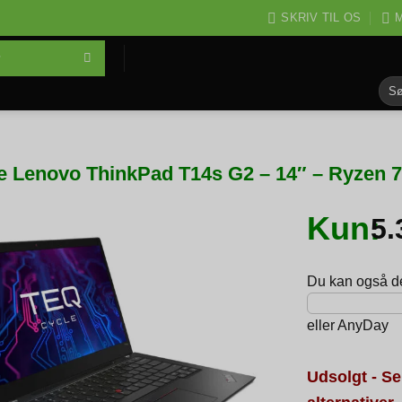
SKRIV TIL OS
M
Søg
efter
e Lenovo ThinkPad T14s G2 – 14″ – Ryzen 
Kun:
5
Du kan også del
eller
AnyDay
Udsolgt - Se