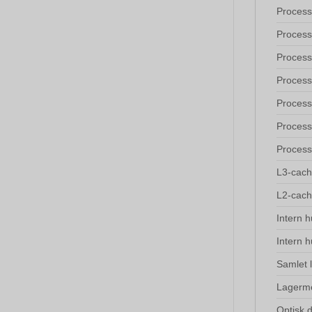
Process
Proces
Process
Process
Process
Process
Process
L3-cac
L2-cac
Intern 
Intern 
Samlet 
Lagerm
Optisk 