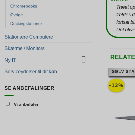
Chromebooks
Træet op
fældes d
Øvrige
fortsat b
Dockingstationer
Det blive
Stationære Computere
Skærme / Monitors
RELAT
Ny IT
SØLV STA
Serviceydelser til dit køb
-13%
SE ANBEFALINGER
Vi anbefaler