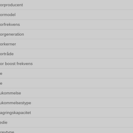
orproducent
sormodel
orfrekvens
orgeneration
orkerner
ortråde
or boost frekvens
he
he
hukommelse
hukommelsestype
lagringskapacitet
edie
drevtype