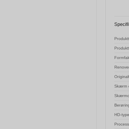
Specifi
Produkt
Produkt
Formfak
Renove
Origina
Skærm 
Skærmo
Berøri
HD-typ
Process