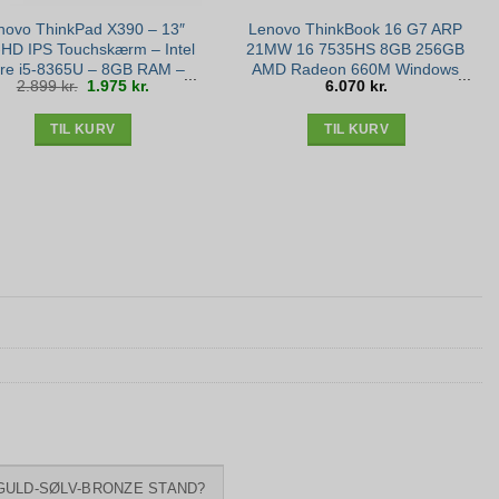
novo ThinkPad X390 – 13″
Lenovo ThinkBook 16 G7 ARP
-HD IPS Touchskærm – Intel
21MW 16 7535HS 8GB 256GB
re i5-8365U – 8GB RAM –
AMD Radeon 660M Windows
Den
Den
2.899
kr.
1.975
kr.
6.070
kr.
6GB NVME SSD – Win 11 –
11 Pro – New Open Box
oprindelige
aktuelle
pris
pris
var:
er:
2.899 kr..
1.975 kr..
Sølv stand
TIL KURV
TIL KURV
GULD-SØLV-BRONZE STAND?