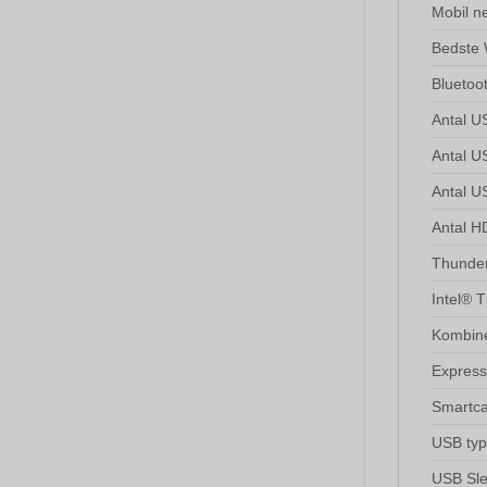
Mobil n
Bedste 
Bluetoo
Antal U
Antal U
Antal U
Antal H
Thunder
Intel® 
Kombine
Express
Smartca
USB type
USB Sl