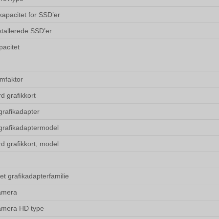
kapacitet for SSD’er
stallerede SSD’er
acitet
mfaktor
d grafikkort
grafikadapter
 grafikadaptermodel
d grafikkort, model
et grafikadapterfamilie
amera
amera HD type