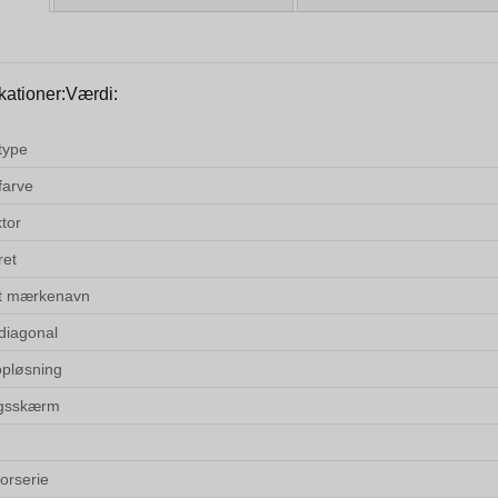
kationer:Værdi:
type
farve
tor
ret
lt mærkenavn
diagonal
pløsning
ngsskærm
e
orserie