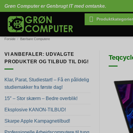
Fortsæt
Grøn Computer er Genbrugt IT med omtanke.
til
indhold
Produktkategorier
Forside
/
Bærbare Computere
VI ANBEFALER: UDVALGTE
Teqcycl
PRODUKTER OG TILBUD TIL DIG!
Klar, Parat, Studiestart! – Få en pålidelig
studiemakker fra første dag!
15″ – Stor skærm – Bedre overblik!
Eksplosive KANON-TILBUD!
Skarpe Apple Kampagnetilbud!
Professionelle Arbejdscomputere til tung