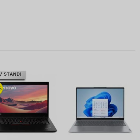
V STAND!
%