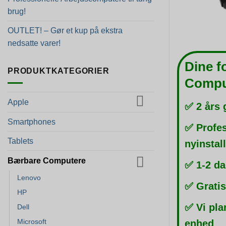
brug!
OUTLET! – Gør et kup på ekstra
nedsatte varer!
Dine f
PRODUKTKATEGORIER
Compu
Apple
✅ 2 års 
Smartphones
✅ Profes
Tablets
nyinstal
Bærbare Computere
✅ 1-2 da
Lenovo
✅ Gratis
HP
✅ Vi pla
Dell
Microsoft
enhed