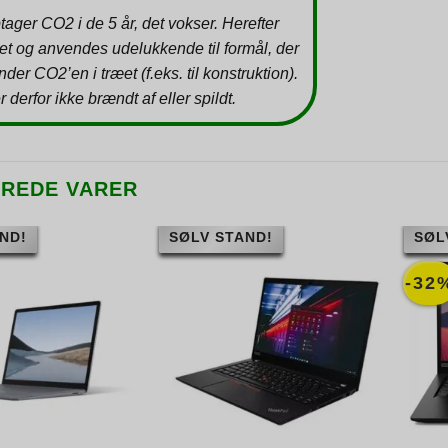
tager CO2 i de 5 år, det vokser. Herefter
et og anvendes udelukkende til formål, der
inder CO2’en i træet (f.eks. til konstruktion).
r derfor ikke brændt af eller spildt.
EREDE VARER
ND!
SØLV STAND!
SØL
-32