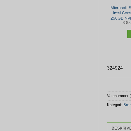
Microsoft 
Intel Cor
256GB NVM
3.8
324924
Varenummer 
Kategori:
Bær
BESKRIV