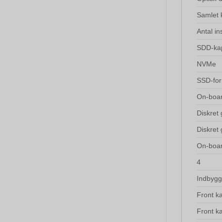
Samlet 
Antal in
SDD-kap
NVMe
SSD-for
On-boar
Diskret 
Diskret
On-boar
4
Indbygg
Front k
Front k