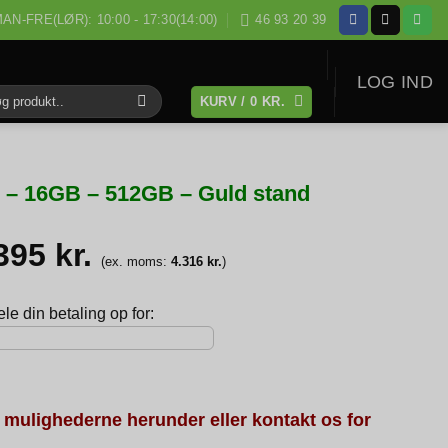
AN-FRE(LØR): 10:00 - 17:30(14:00)
46 93 20 39
LOG IND
KURV /
0
KR.
:
7 – 16GB – 512GB – Guld stand
.395
kr.
(ex. moms:
4.316
kr.
)
e din betaling op for:
 mulighederne herunder eller kontakt os for