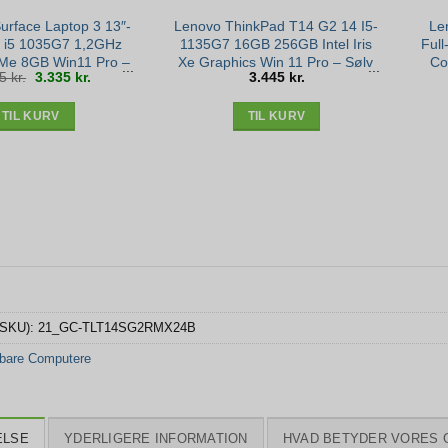
Surface Laptop 3 13″-
Lenovo ThinkPad T14 G2 14 I5-
Le
e i5 1035G7 1,2GHz
1135G7 16GB 256GB Intel Iris
Full
e 8GB Win11 Pro –
Xe Graphics Win 11 Pro – Sølv
Co
Den
Den
55
kr.
3.335
kr.
3.445
kr.
Sølv stand
stand – Sølv stand
25
oprindelige
aktuelle
pris
pris
var:
er:
3.855 kr..
3.335 kr..
TIL KURV
TIL KURV
(SKU):
21_GC-TLT14SG2RMX24B
bare Computere
ELSE
YDERLIGERE INFORMATION
HVAD BETYDER VORES 