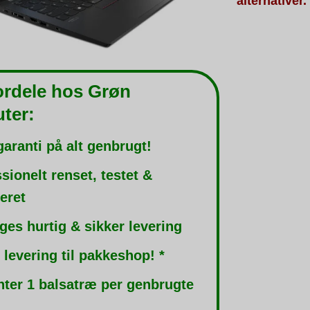
alternativer.
ordele hos Grøn
ter:
garanti på alt genbrugt!
sionelt renset, testet &
leret
ges hurtig & sikker levering
 levering til pakkeshop! *
nter 1 balsatræ per genbrugte