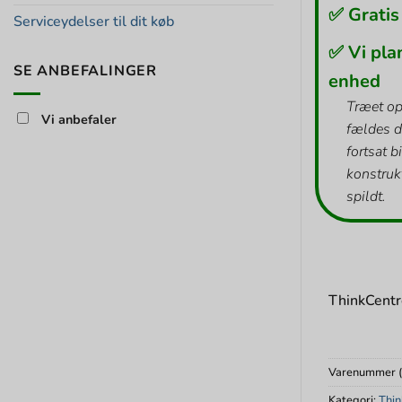
✅ Gratis
Serviceydelser til dit køb
✅ Vi pla
SE ANBEFALINGER
enhed
Træet op
Vi anbefaler
fældes d
fortsat b
konstrukt
spildt.
ThinkCent
Varenummer 
Kategori:
Thin