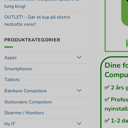
tung brug!
OUTLET! – Gør et kup på ekstra
nedsatte varer!
PRODUKTKATEGORIER
Apple
Dine f
Smartphones
Comput
Tablets
✅ 2 års 
Bærbare Computere
✅ Profes
Stationære Computere
nyinstal
Skærme / Monitors
✅ 1-2 da
Ny IT