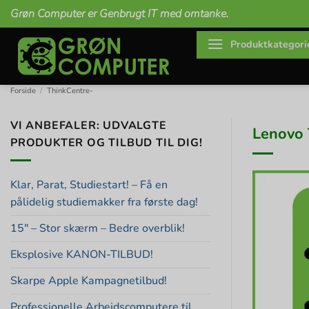
Fortsæt
Grøn Computer er Genbrugt IT med omtanke.
til
indhold
Produktkategori
Forside
/
ThinkCentre-
VI ANBEFALER: UDVALGTE
Lenovo 
PRODUKTER OG TILBUD TIL DIG!
Klar, Parat, Studiestart! – Få en
pålidelig studiemakker fra første dag!
15″ – Stor skærm – Bedre overblik!
Eksplosive KANON-TILBUD!
Skarpe Apple Kampagnetilbud!
Professionelle Arbejdscomputere til