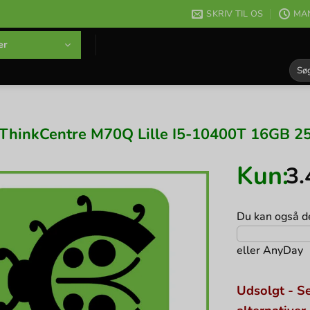
SKRIV TIL OS
MAN
er
Søg
efter
ThinkCentre M70Q Lille I5-10400T 16GB 2
Kun:
3
Du kan også de
eller
AnyDay
Udsolgt - Se