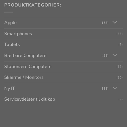
PRODUKTKATEGORIER:
Apple
(153)
Smartphones
(33)
Tablets
(7)
Bærbare Computere
(435)
Stationære Computere
(87)
Skærme / Monitors
(30)
Ny IT
(111)
Serviceydelser til dit køb
(8)