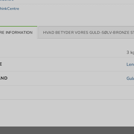
hinkCentre
RE INFORMATION
HVAD BETYDER VORES GULD-SØLV-BRONZE S
3 k
E
Len
AND
Gul