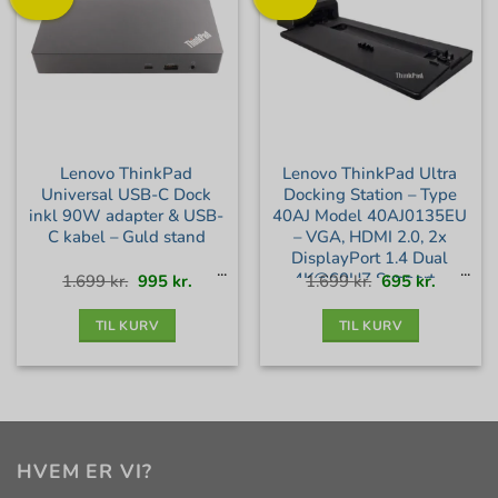
Lenovo ThinkPad
Lenovo ThinkPad Ultra
Universal USB-C Dock
Docking Station – Type
inkl 90W adapter & USB-
40AJ Model 40AJ0135EU
C kabel – Guld stand
– VGA, HDMI 2.0, 2x
DisplayPort 1.4 Dual
4K@60HZ Support –
Den
Den
Den
Den
1.699
kr.
995
kr.
1.699
kr.
695
kr.
oprindelige
aktuelle
oprindelige
aktuelle
pris
pris
pris
pris
var:
er:
var:
er:
135W PSU – Mekanisk
1.699 kr..
995 kr..
1.699 kr..
695 kr..
Dock – Fabriksny i box
TIL KURV
TIL KURV
HVEM ER VI?