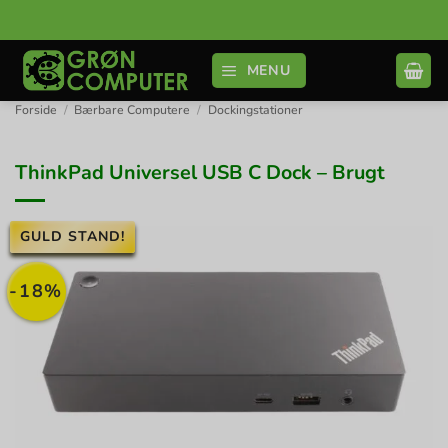
Fortsæt
til
indhold
MENU
Forside
/
Bærbare Computere
/
Dockingstationer
ThinkPad Universel USB C Dock – Brugt
GULD STAND!
-18%