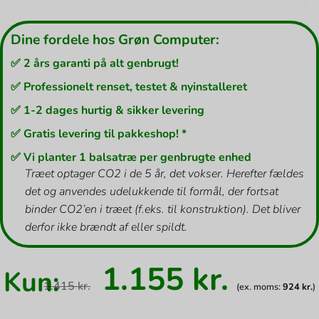
Dine fordele hos Grøn Computer:
✅ 2 års garanti på alt genbrugt!
✅ Professionelt renset, testet & nyinstalleret
✅ 1-2 dages hurtig & sikker levering
✅ Gratis levering til pakkeshop! *
✅ Vi planter 1 balsatræ per genbrugte enhed
Træet optager CO2 i de 5 år, det vokser. Herefter fældes
det og anvendes udelukkende til formål, der fortsat
binder CO2’en i træet (f.eks. til konstruktion). Det bliver
derfor ikke brændt af eller spildt.
Den
Den
1.155
kr.
Kun:
oprindelige
aktuel
1.415
kr.
(ex. moms:
924
kr.
)
pris
pris
var:
er: