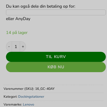
1.415 kr..
1.155 k
Du kan også dele din betaling op for:
eller
AnyDay
14 på lager
ThinkPad Universel USB C Dock - Brugt antal
TIL KURV
KØB NU
Varenummer (SKU):
16_GC-40AY
Kategori:
Dockingstationer
Varemærke:
Lenovo