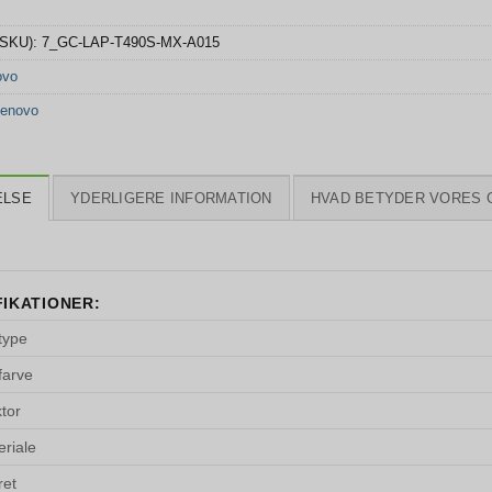
(SKU):
7_GC-LAP-T490S-MX-A015
ovo
enovo
ELSE
YDERLIGERE INFORMATION
HVAD BETYDER VORES 
FIKATIONER:
type
farve
tor
riale
ret