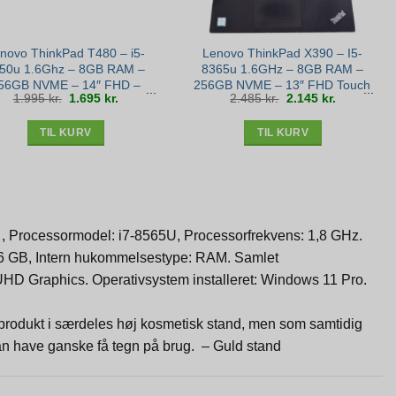
novo ThinkPad T480 – i5-
Lenovo ThinkPad X390 – I5-
50u 1.6Ghz – 8GB RAM –
8365u 1.6GHz – 8GB RAM –
56GB NVME – 14″ FHD –
256GB NVME – 13″ FHD Touch
Den
Den
Den
Den
1.995
kr.
1.695
kr.
2.485
kr.
2.145
kr.
Bronze stand
– Win 11 – Sølv stand
oprindelige
aktuelle
oprindelige
aktuelle
pris
pris
pris
pris
var:
er:
var:
er:
1.995 kr..
1.695 kr..
2.485 kr..
2.145 kr..
TIL KURV
TIL KURV
: , Processormodel: i7-8565U, Processorfrekvens: 1,8 GHz.
16 GB, Intern hukommelsestype: RAM. Samlet
UHD Graphics. Operativsystem installeret: Windows 11 Pro.
t produkt i særdeles høj kosmetisk stand, men som samtidig
 kan have ganske få tegn på brug. – Guld stand