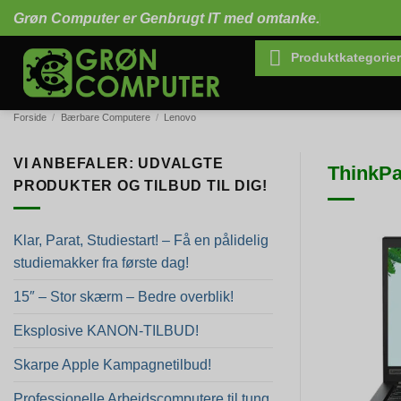
Fortsæt
Grøn Computer er Genbrugt IT med omtanke.
til
indhold
Produktkategorier
Forside
/
Bærbare Computere
/
Lenovo
VI ANBEFALER: UDVALGTE
ThinkPa
PRODUKTER OG TILBUD TIL DIG!
Klar, Parat, Studiestart! – Få en pålidelig
studiemakker fra første dag!
15″ – Stor skærm – Bedre overblik!
Eksplosive KANON-TILBUD!
Skarpe Apple Kampagnetilbud!
Professionelle Arbejdscomputere til tung