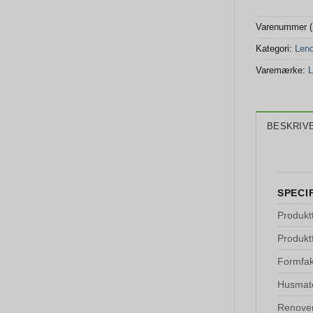
Varenummer 
Kategori:
Len
Varemærke:
L
BESKRIV
SPECI
Produkt
Produkt
Formfak
Husmate
Renove