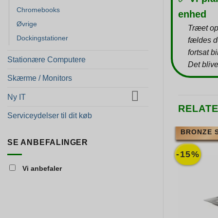
Chromebooks
enhed
Øvrige
Træet op
Dockingstationer
fældes d
fortsat b
Stationære Computere
Det blive
Skærme / Monitors
Ny IT
RELAT
Serviceydelser til dit køb
BRONZE 
SE ANBEFALINGER
-15%
Vi anbefaler