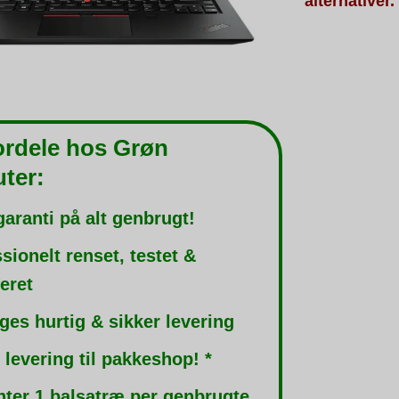
alternativer.
ordele hos Grøn
ter:
garanti på alt genbrugt!
sionelt renset, testet &
leret
ges hurtig & sikker levering
 levering til pakkeshop! *
nter 1 balsatræ per genbrugte