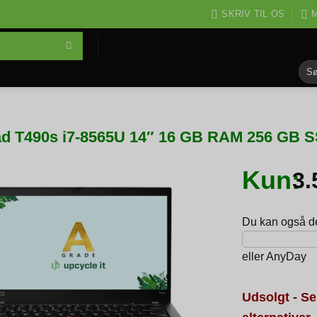
SKRIV TIL OS
M
Søg
efter
d T490s i7-8565U 14″ 16 GB RAM 256 GB S
Kun:
3
Du kan også del
eller
AnyDay
Udsolgt - Se