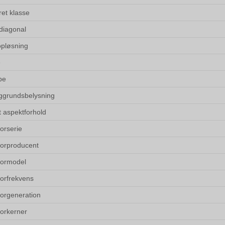
et klasse
diagonal
pløsning
e
pe
grundsbelysning
t aspektforhold
orserie
orproducent
sormodel
orfrekvens
orgeneration
orkerner