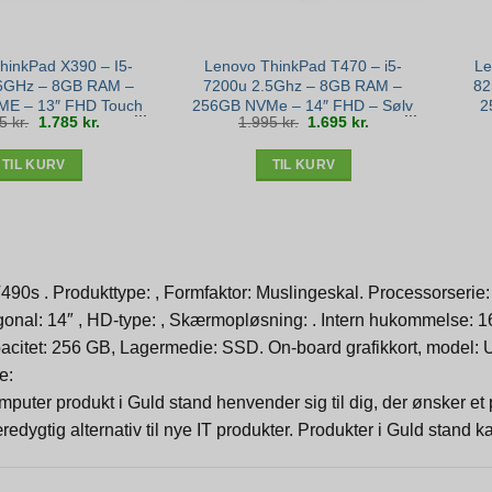
hinkPad X390 – I5-
Lenovo ThinkPad T470 – i5-
Le
6GHz – 8GB RAM –
7200u 2.5Ghz – 8GB RAM –
82
E – 13″ FHD Touch
256GB NVMe – 14″ FHD – Sølv
2
Den
Den
Den
Den
95
kr.
1.785
kr.
1.995
kr.
1.695
kr.
1 – Bronze stand
stand
oprindelige
aktuelle
oprindelige
aktuelle
pris
pris
pris
pris
var:
er:
var:
er:
2.095 kr..
1.785 kr..
1.995 kr..
1.695 kr..
TIL KURV
TIL KURV
90s . Produkttype: , Formfaktor: Muslingeskal. Processorserie
onal: 14″ , HD-type: , Skærmopløsning: . Intern hukommelse: 
acitet: 256 GB, Lagermedie: SSD. On-board grafikkort, model: 
e:
puter produkt i Guld stand henvender sig til dig, der ønsker e
redygtig alternativ til nye IT produkter. Produkter i Guld stand