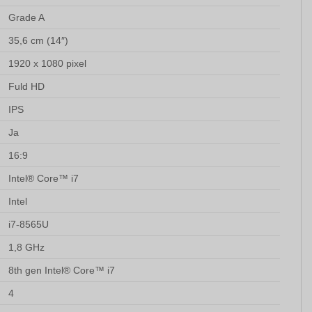
Grade A
35,6 cm (14″)
1920 x 1080 pixel
Fuld HD
IPS
Ja
16:9
Intel® Core™ i7
Intel
i7-8565U
1,8 GHz
8th gen Intel® Core™ i7
4