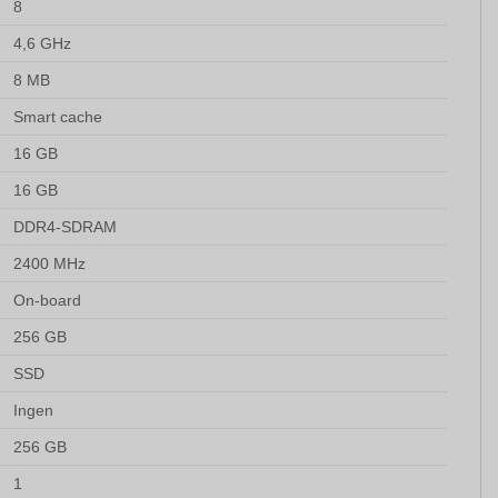
8
4,6 GHz
8 MB
Smart cache
16 GB
16 GB
DDR4-SDRAM
2400 MHz
On-board
256 GB
SSD
Ingen
256 GB
1