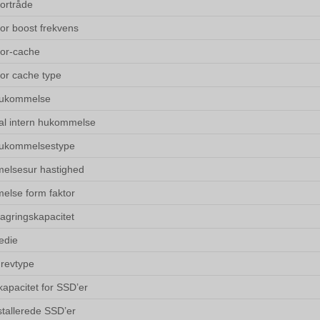
ortråde
or boost frekvens
or-cache
or cache type
hukommelse
l intern hukommelse
hukommelsestype
elsesur hastighed
lse form faktor
lagringskapacitet
edie
drevtype
kapacitet for SSD’er
stallerede SSD’er