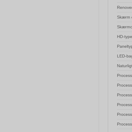
Renover
Skærm 
Skærmo
HD-typ
Panelty
LED-bag
Naturlig
Process
Process
Proces
Process
Process
Process