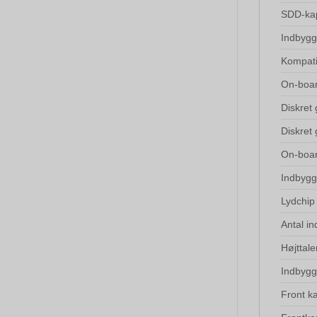
SDD-kap
Indbygg
Kompati
On-boar
Diskret 
Diskret
On-boar
Indbygg
Lydchip
Antal i
Højttale
Indbygg
Front k