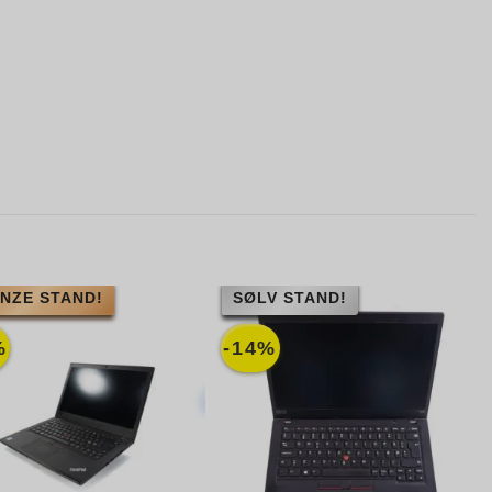
NZE STAND!
SØLV STAND!
%
-14%