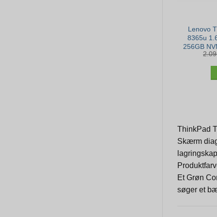
Lenovo T
8365u 1.
256GB NVM
2.0
– Win 1
ThinkPad T4
Skærm diag
lagringskap
Produktfarv
Et Grøn Com
søger et bæ