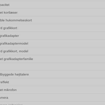
acitet
et kortlæser
ble hukommelseskort
d grafikkort
grafikadapter
 grafikadaptermodel
d grafikkort, model
et grafikadapterfamilie
ndbyggede højttalere
reffekt
et mikrofon
amera