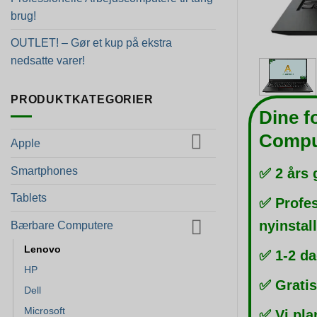
brug!
OUTLET! – Gør et kup på ekstra
nedsatte varer!
PRODUKTKATEGORIER
Dine f
Compu
Apple
Smartphones
✅ 2 års 
Tablets
✅ Profes
nyinstal
Bærbare Computere
Lenovo
✅ 1-2 da
HP
✅ Gratis
Dell
Microsoft
✅ Vi pla