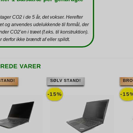
tager CO2 i de 5 år, det vokser. Herefter
et og anvendes udelukkende til formål, der
inder CO2’en i træet (f.eks. til konstruktion).
r derfor ikke brændt af eller spildt.
EREDE VARER
STAND!
SØLV STAND!
BRO
-15%
-15