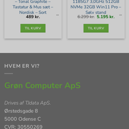
– Tonal Graphite –
1185G7 3,0GHz 512GB
Tastatur & Mus sæt –
NVMe 32GB Win11 Pro –
Nordisk – Sort
Sølv stand
Den
Den
489
kr.
6.299
kr.
5.195
kr.
oprindelige
aktuell
pris
pris
var:
er:
6.299 kr..
5.195 kr
TIL KURV
TIL KURV
HVEM ER VI?
Grøn Computer ApS
Drives af
TJdata ApS
.
Ørstedsgade 8
5000 Odense C
CVR: 30550269