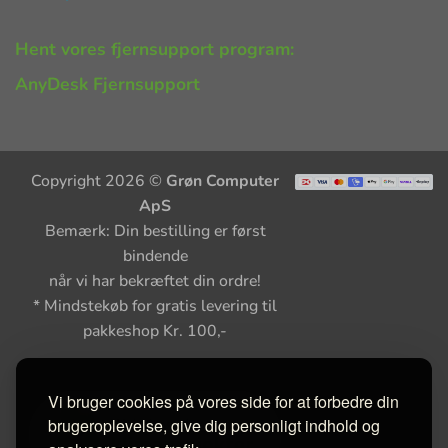
Hent vores fjernsupport program:
AnyDesk Fjernsupport
Copyright 2026 ©
Grøn Computer
ApS
Bemærk: Din bestilling er først
bindende
når vi har bekræftet din ordre!
* Mindstekøb for gratis levering til
pakkeshop Kr. 100,-
Vi bruger cookies på vores side for at forbedre din
brugeroplevelse, give dig personligt indhold og