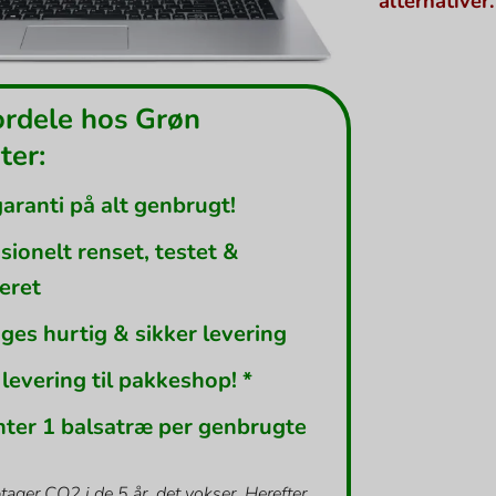
alternativer.
ordele hos Grøn
er:
garanti på alt genbrugt!
sionelt renset, testet &
leret
ges hurtig & sikker levering
 levering til pakkeshop! *
nter 1 balsatræ per genbrugte
tager CO2 i de 5 år, det vokser. Herefter