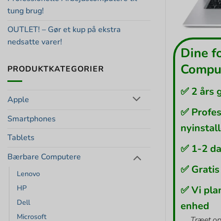
tung brug!
OUTLET! – Gør et kup på ekstra
nedsatte varer!
Dine f
Comput
PRODUKTKATEGORIER
✅ 2 års 
Apple
✅ Profes
Smartphones
nyinstal
Tablets
✅ 1-2 da
Bærbare Computere
✅ Gratis
Lenovo
HP
✅ Vi pla
Dell
enhed
Microsoft
Træet op