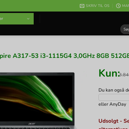
SKRIV TIL OS
MAN
er
Søg
efter
pire A317-53 i3-1115G4 3,0GHz 8GB 512G
Kun:
3.8
Du kan også de
eller
AnyDay
Udsolgt - Se