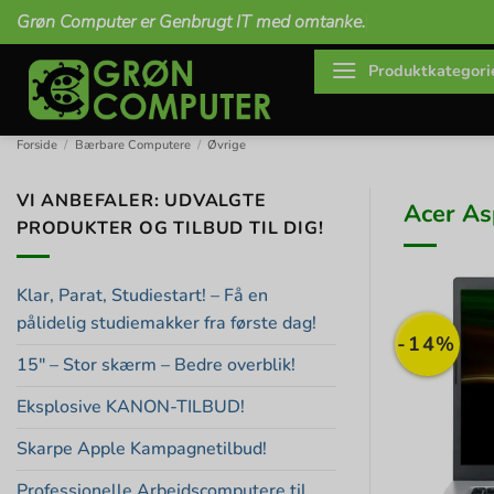
Fortsæt
Grøn Computer er Genbrugt IT med omtanke.
til
indhold
Produktkategori
Forside
/
Bærbare Computere
/
Øvrige
VI ANBEFALER: UDVALGTE
Acer As
PRODUKTER OG TILBUD TIL DIG!
Klar, Parat, Studiestart! – Få en
pålidelig studiemakker fra første dag!
-14%
15″ – Stor skærm – Bedre overblik!
Eksplosive KANON-TILBUD!
Skarpe Apple Kampagnetilbud!
Professionelle Arbejdscomputere til