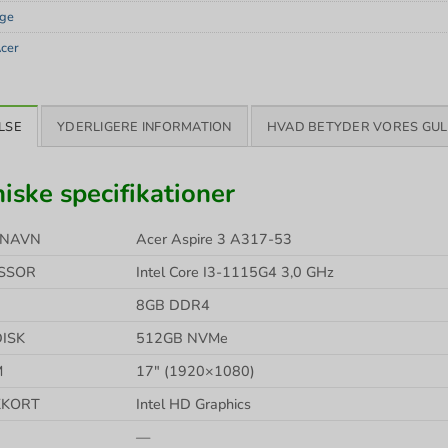
ige
cer
LSE
YDERLIGERE INFORMATION
HVAD BETYDER VORES GUL
iske specifikationer
LNAVN
Acer Aspire 3 A317-53
SSOR
Intel Core I3-1115G4 3,0 GHz
8GB DDR4
ISK
512GB NVMe
M
17″ (1920×1080)
KKORT
Intel HD Graphics
—