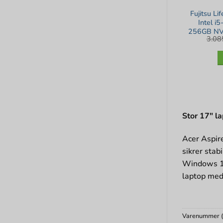
Fujitsu L
Intel 
256GB NV
3.0
– 
Stor 17″ l
Acer Aspir
sikrer stab
Windows 11 
laptop med
Varenummer 