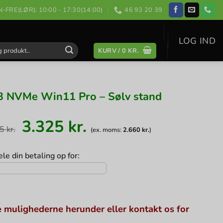
-FRE(LØR): 10:00 - 17:30(14:00)
46 93 20 39
LOG IND
KURV /
0
KR.
:
B NVMe Win11 Pro – Sølv stand
Den
Den
3.325
kr.
oprindelige
aktuelle
45
kr.
(ex. moms:
2.660
kr.
)
pris
pris
var:
er:
3.845 kr..
3.325 kr..
le din betaling op for:
 mulighederne herunder eller kontakt os for