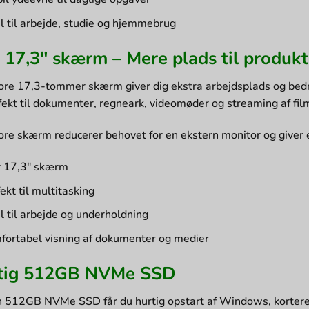
l til arbejde, studie og hjemmebrug
 17,3″ skærm – Mere plads til produkt
ore 17,3-tommer skærm giver dig ekstra arbejdsplads og bedr
fekt til dokumenter, regneark, videomøder og streaming af film
ore skærm reducerer behovet for en ekstern monitor og giver
r 17,3″ skærm
ekt til multitasking
l til arbejde og underholdning
fortabel visning af dokumenter og medier
tig 512GB NVMe SSD
 512GB NVMe SSD får du hurtig opstart af Windows, kortere 