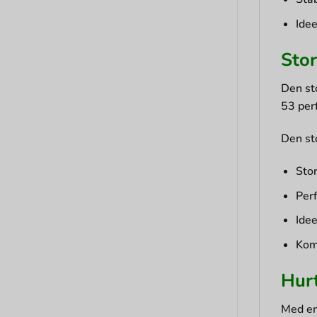
Idee
Stor
Den st
53 per
Den st
Sto
Perf
Idee
Kom
Hur
Med en