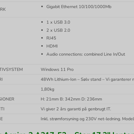
Gigabit Ethernet 10/100/1000Mb
RK
1 x USB 3.0
2 x USB 2.0
RJ45
HDMI
Audio connections: combined Line In/Out
TIVSYSTEM
Windows 11 Pro
RI
48Wh Lithium-Ion – Sølv stand – Vi garanterer m
1,80kg
SIONER
H: 21mm B: 342mm D: 236mm
TI
Vi giver 2 års garanti på genbrugt IT.
SE
Inkl. strømforsyning og 230V net-ledning. M