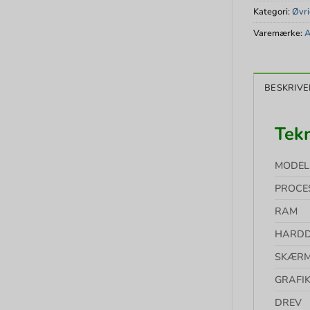
Kategori:
Øvr
Varemærke:
A
BESKRIVE
Tekn
MODE
PROCE
RAM
HARDD
SKÆR
GRAFI
DREV