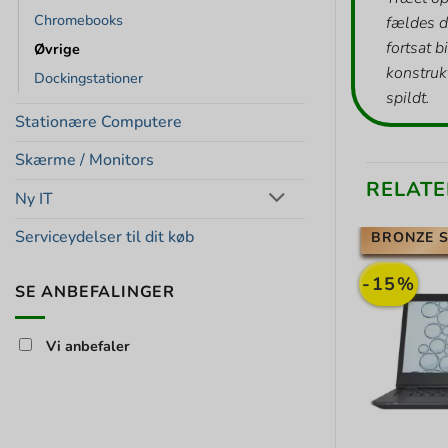
Chromebooks
fældes d
fortsat b
Øvrige
konstrukt
Dockingstationer
spildt.
Stationære Computere
Skærme / Monitors
RELATE
Ny IT
Serviceydelser til dit køb
BRONZE S
-15%
SE ANBEFALINGER
Vi anbefaler