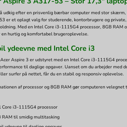
 Aspire 3 A317-53 – Stor 17,3″ laptop 
på udkig efter en prisvenlig bærbar computer med stor skærm,
 er et oplagt valg for studerende, kontorbrugere og private, 
oldning. Med en Intel Core i3-1115G4 processor, 8GB RAM 
r en hurtig og komfortabel brugeroplevelse.
il ydeevne med Intel Core i3
Acer Aspire 3 er udstyret med en Intel Core i3-1115G4 proc
performance til daglige opgaver. Uanset om du arbejder med do
ller surfer på nettet, får du en stabil og responsiv oplevelse.
ationen af processor og 8GB RAM gør computeren velegnet ti
el Core i3-1115G4 processor
 RAM til smidig multitasking
il ydeevne til daglige opgaver