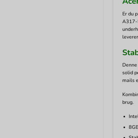
Acer
Er du 
A317-53
underh
levere
Stab
Denne 
solid 
mails e
Kombin
brug.
Int
8GB
Stab