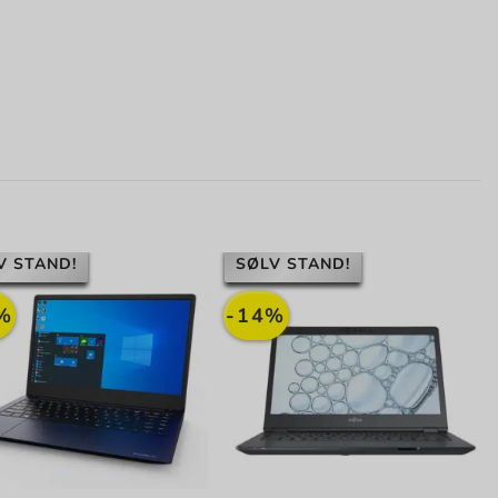
V STAND!
SØLV STAND!
%
-14%