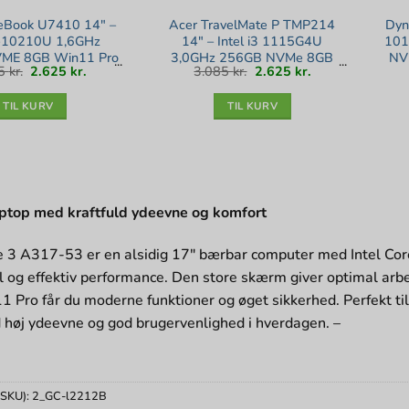
ifeBook U7410 14″ –
Acer TravelMate P TMP214
Dyn
i5-10210U 1,6GHz
14″ – Intel i3 1115G4U
101
ME 8GB Win11 Pro
3,0GHz 256GB NVMe 8GB
NV
Den
Den
Den
Den
85
kr.
2.625
kr.
3.085
kr.
2.625
kr.
Bronze stand
Win11 Pro – Sølv stand
oprindelige
aktuelle
oprindelige
aktuelle
pris
pris
pris
pris
var:
er:
var:
er:
3.085 kr..
2.625 kr..
3.085 kr..
2.625 kr..
TIL KURV
TIL KURV
aptop med kraftfuld ydeevne og komfort
e 3 A317-53 er en alsidig 17″ bærbar computer med Intel 
il og effektiv performance. Den store skærm giver optimal arb
Pro får du moderne funktioner og øget sikkerhed. Perfekt til
 høj ydeevne og god brugervenlighed i hverdagen. –
(SKU):
2_GC-l2212B