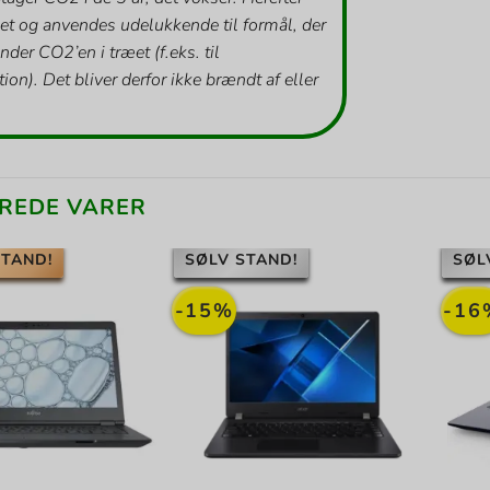
et og anvendes udelukkende til formål, der
inder CO2’en i træet (f.eks. til
ion). Det bliver derfor ikke brændt af eller
REDE VARER
TAND!
SØLV STAND!
SØL
-15%
-16