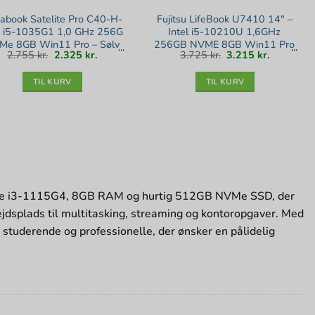
abook Satelite Pro C40-H-
Fujitsu LifeBook U7410 14″ –
 i5-1035G1 1,0 GHz 256G
Intel i5-10210U 1,6GHz
Me 8GB Win11 Pro – Sølv
256GB NVME 8GB Win11 Pro
Den
Den
Den
Den
2.755
kr.
2.325
kr.
3.725
kr.
3.215
kr.
stand
– Sølv stand
oprindelige
aktuelle
oprindelige
aktuelle
pris
pris
pris
pris
var:
er:
var:
er:
2.755 kr..
2.325 kr..
3.725 kr..
3.215 kr..
TIL KURV
TIL KURV
Core i3-1115G4, 8GB RAM og hurtig 512GB NVMe SSD, der
ejdsplads til multitasking, streaming og kontoropgaver. Med
 studerende og professionelle, der ønsker en pålidelig