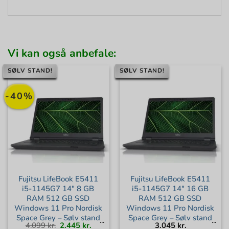
Vi kan også anbefale:
SØLV STAND!
SØLV STAND!
-40%
Fujitsu LifeBook E5411
Fujitsu LifeBook E5411
i5-1145G7 14″ 8 GB
i5-1145G7 14″ 16 GB
RAM 512 GB SSD
RAM 512 GB SSD
Windows 11 Pro Nordisk
Windows 11 Pro Nordisk
Space Grey – Sølv stand
Space Grey – Sølv stand
Den
Den
4.099
kr.
2.445
kr.
3.045
kr.
oprindelige
aktuelle