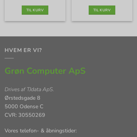
pris
pris
var:
er:
4.099 kr..
2.445 kr..
TIL KURV
TIL KURV
HVEM ER VI?
Grøn Computer ApS
Drives af
TJdata ApS
.
Ørstedsgade 8
5000 Odense C
CVR: 30550269
Vores telefon- & åbningstider: