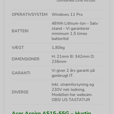
combined Line In/Out
OPERATIVSYSTEM
Windows 11 Pro
48Wh Lithium-Ion – Sølv
stand – Vi garanterer
BATTERI
minimum 1,5 times
batteritid
VÆGT
1,80kg
H: 21mm B: 342mm D:
DIMENSIONER
236mm
Vi giver 2 års garanti på
GARANTI
genbrugt IT.
Inkl. strømforsyning og
230V net-ledning.
DIVERSE
Modellen har webcam.
OBS! US TASTATUR
Acer Aspire A515-55G – Hurtig