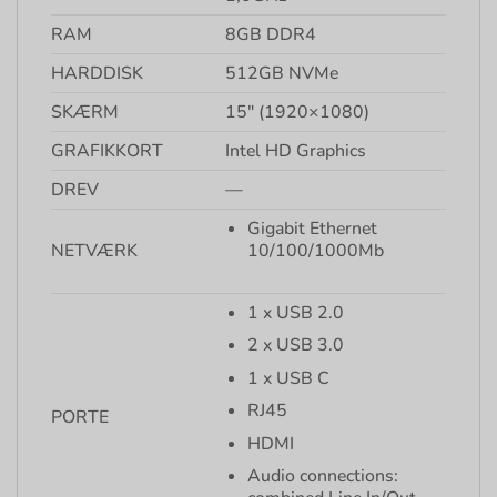
RAM
8GB DDR4
HARDDISK
512GB NVMe
SKÆRM
15″ (1920×1080)
GRAFIKKORT
Intel HD Graphics
DREV
—
Gigabit Ethernet
NETVÆRK
10/100/1000Mb
1 x USB 2.0
2 x USB 3.0
1 x USB C
RJ45
PORTE
HDMI
Audio connections: