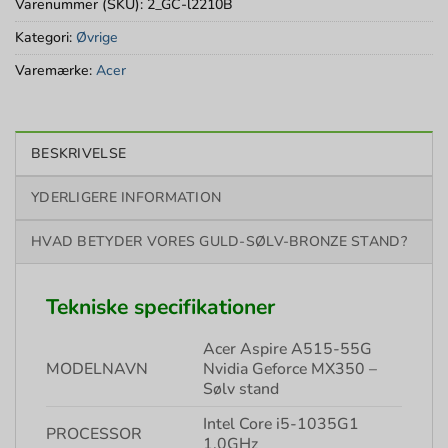
Varenummer (SKU):
2_GC-l2210B
Kategori:
Øvrige
Varemærke:
Acer
BESKRIVELSE
YDERLIGERE INFORMATION
HVAD BETYDER VORES GULD-SØLV-BRONZE STAND?
Tekniske specifikationer
Acer Aspire A515-55G
MODELNAVN
Nvidia Geforce MX350 –
Sølv stand
Intel Core i5-1035G1
PROCESSOR
1,0GHz