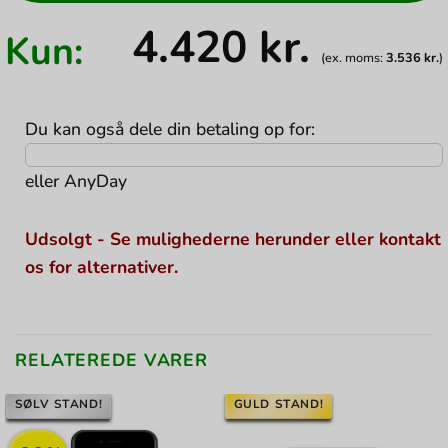
4.420
kr.
Kun:
(ex. moms:
3.536
kr.
)
Du kan også dele din betaling op for:
eller
AnyDay
Udsolgt - Se mulighederne herunder eller kontakt
os for alternativer.
RELATEREDE VARER
SØLV STAND!
GULD STAND!