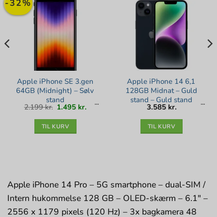
-32%
Apple iPhone SE 3.gen
Apple iPhone 14 6,1
64GB (Midnight) – Sølv
128GB Midnat – Guld
stand
stand – Guld stand
Den
Den
2.199
kr.
1.495
kr.
3.585
kr.
lle
oprindelige
aktuelle
pris
pris
var:
er:
kr..
2.199 kr..
1.495 kr..
TIL KURV
TIL KURV
Apple iPhone 14 Pro – 5G smartphone – dual-SIM /
Intern hukommelse 128 GB – OLED-skærm – 6.1″ –
2556 x 1179 pixels (120 Hz) – 3x bagkamera 48