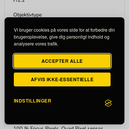
F/2.2
Objektivtype
Ultrabred synsvinkel-objektiv
Vi bruger cookies på vores side for at forbedre din
brugeroplevelse, give dig personligt indhold og
Sensoropløsning
analysere vores trafik.
12 Megapixel
Synsfelt (FoV)
ACCEPTER ALLE
120 grad(er)
AFVIS IKKE-ESSENTIELLE
Tredje kamera
Antal objektivelementer
INDSTILLINGER
6-element
Indeholder
100 % Focus Pixels, Quad Pixel sensor