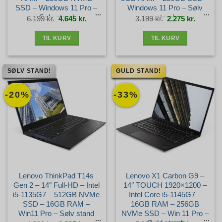
SSD – Windows 11 Pro –
Windows 11 Pro – Sølv
Sølv stand
stand
Den
Den
Den
Den
6.199
kr.
4.645
kr.
3.199
kr.
2.275
kr.
oprindelige
aktuelle
oprindelige
aktuelle
pris
pris
pris
pris
var:
er:
var:
er:
6.199 kr..
4.645 kr..
3.199 kr..
2.275 kr.
TIL KURV
TIL KURV
SØLV STAND!
GULD STAND!
-20%
-33%
Lenovo ThinkPad T14s
Lenovo X1 Carbon G9 –
Gen 2 – 14″ Full-HD – Intel
14″ TOUCH 1920×1200 –
i5-1135G7 – 512GB NVMe
Intel Core i5-1145G7 –
SSD – 16GB RAM –
16GB RAM – 256GB
Win11 Pro – Sølv stand
NVMe SSD – Win 11 Pro –