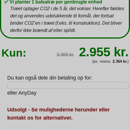
✅ Vi planter 1 balsatræ per genbrugte enhed
Træet optager CO2 i de 5 år, det vokser. Herefter fældes
det og anvendes udelukkende til formål, der fortsat
binder CO2’en i træet (f.eks. til konstruktion). Det bliver
derfor ikke brændt af eller spildt.
Den
2.955
kr.
Kun:
oprindeli
3.365
kr.
pris
var:
(ex. moms:
2.364
kr.
)
3.365 kr.
Du kan også dele din betaling op for:
eller
AnyDay
Udsolgt - Se mulighederne herunder eller
kontakt os for alternativer.