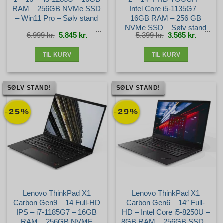
RAM – 256GB NVMe SSD
Intel Core i5-1135G7 –
– Win11 Pro – Sølv stand
16GB RAM – 256 GB
NVMe SSD – Sølv stand
Den
Den
Den
Den
6.999
kr.
5.845
kr.
5.399
kr.
3.565
kr.
oprindelige
aktuelle
oprindelige
aktuelle
pris
pris
pris
pris
var:
er:
var:
er:
6.999 kr..
5.845 kr..
5.399 kr..
3.565 kr.
TIL KURV
TIL KURV
SØLV STAND!
SØLV STAND!
-25%
-29%
Lenovo ThinkPad X1
Lenovo ThinkPad X1
Carbon Gen9 – 14 Full-HD
Carbon Gen6 – 14″ Full-
IPS – i7-1185G7 – 16GB
HD – Intel Core i5-8250U –
RAM – 256GB NVME
8GB RAM – 256GB SSD –