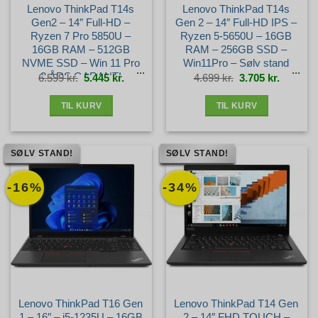
Lenovo ThinkPad T14s
Lenovo ThinkPad T14s
Gen2 – 14″ Full-HD –
Gen 2 – 14″ Full-HD IPS –
Ryzen 7 Pro 5850U –
Ryzen 5-5650U – 16GB
16GB RAM – 512GB
RAM – 256GB SSD –
NVME SSD – Win 11 Pro
Win11Pro – Sølv stand
– 3 ÅRS GARANTI –
Den
Den
Den
Den
6.599
kr.
5.445
kr.
4.699
kr.
3.705
kr.
oprindelige
aktuelle
oprindelige
aktuelle
pris
pris
pris
pris
var:
er:
var:
er:
Guld+ stand
6.599 kr..
5.445 kr..
4.699 kr..
3.705 kr.
TIL KURV
TIL KURV
SØLV STAND!
SØLV STAND!
-16%
-34%
Lenovo ThinkPad T16 Gen
Lenovo ThinkPad T14 Gen
1 – 16″ – i5-1235U – 16GB
2 – 14″ FHD TOUCH –