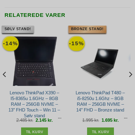
RELATEREDE VARER
SØLV STAND!
BRONZE STAND!
-14%
-15%
Lenovo ThinkPad X390 –
Lenovo ThinkPad T480 –
I5-8365u 1.6GHz – 8GB
i5-8250u 1.6Ghz – 8GB
RAM – 256GB NVME –
RAM – 256GB NVME –
13″ FHD Touch – Win 11 –
14″ FHD – Bronze stand
Sølv stand
Den
Den
Den
Den
2.485
kr.
2.145
kr.
1.995
kr.
1.695
kr.
e
oprindelige
aktuelle
oprindelige
aktuelle
pris
pris
pris
pris
var:
er:
var:
er:
r..
2.485 kr..
2.145 kr..
1.995 kr..
1.695 kr.
TIL KURV
TIL KURV