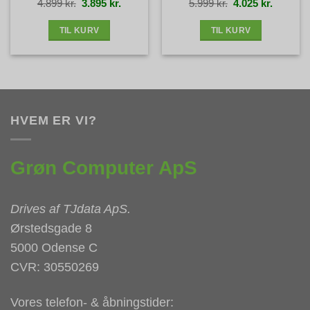
Guld stand
Den
Den
Den
Den
4.899
kr.
3.895
kr.
5.999
kr.
4.025
kr.
oprindelige
aktuelle
oprindelige
aktuelle
pris
pris
pris
pris
var:
er:
var:
er:
4.899 kr..
3.895 kr..
5.999 kr..
4.025 kr.
TIL KURV
TIL KURV
HVEM ER VI?
Grøn Computer ApS
Drives af
TJdata ApS
.
Ørstedsgade 8
5000 Odense C
CVR: 30550269
Vores telefon- & åbningstider: