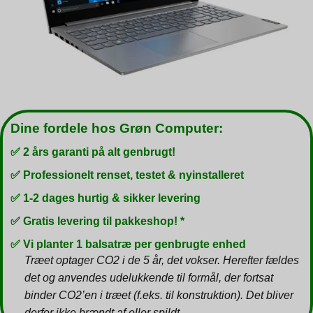
Dine fordele hos Grøn Computer:
✅ 2 års garanti på alt genbrugt!
✅ Professionelt renset, testet & nyinstalleret
✅ 1-2 dages hurtig & sikker levering
✅ Gratis levering til pakkeshop! *
✅ Vi planter 1 balsatræ per genbrugte enhed
Træet optager CO2 i de 5 år, det vokser. Herefter fældes
det og anvendes udelukkende til formål, der fortsat
binder CO2’en i træet (f.eks. til konstruktion). Det bliver
derfor ikke brændt af eller spildt.