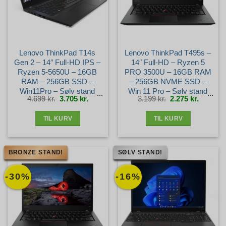
Lenovo ThinkPad T14s
Lenovo ThinkPad T495s –
Gen 2 – 14″ Full-HD IPS –
14″ Full-HD – Ryzen 5
Ryzen 5-5650U – 16GB
PRO 3500U – 16GB RAM
RAM – 256GB SSD –
– 256GB NVME SSD –
Win11Pro – Sølv stand
Win 11 Pro – Sølv stand
Den
Den
Den
Den
4.699
kr.
3.705
kr.
3.199
kr.
2.275
kr.
oprindelige
aktuelle
oprindelige
aktuelle
pris
pris
pris
pris
var:
er:
var:
er:
4.699 kr..
3.705 kr..
3.199 kr..
2.275 kr.
TIL KURV
TIL KURV
BRONZE STAND!
SØLV STAND!
-30%
-16%