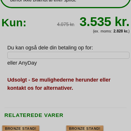
Den
3.535
kr.
Kun:
oprindeli
4.075
kr.
pris
var:
(ex. moms:
2.828
kr.
)
4.075 kr.
Du kan også dele din betaling op for:
eller
AnyDay
Udsolgt - Se mulighederne herunder eller
kontakt os for alternativer.
RELATEREDE VARER
BRONZE STAND!
BRONZE STAND!