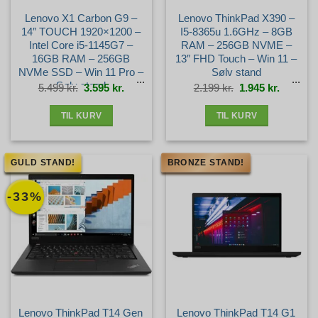
Lenovo X1 Carbon G9 –
Lenovo ThinkPad X390 –
14″ TOUCH 1920×1200 –
I5-8365u 1.6GHz – 8GB
Intel Core i5-1145G7 –
RAM – 256GB NVME –
16GB RAM – 256GB
13″ FHD Touch – Win 11 –
NVMe SSD – Win 11 Pro –
Sølv stand
Sølv stand
Den
Den
Den
Den
5.499
kr.
3.595
kr.
2.199
kr.
1.945
kr.
oprindelige
aktuelle
oprindelige
aktuelle
pris
pris
pris
pris
var:
er:
var:
er:
5.499 kr..
3.595 kr..
2.199 kr..
1.945 kr.
TIL KURV
TIL KURV
GULD STAND!
BRONZE STAND!
-33%
Lenovo ThinkPad T14 Gen
Lenovo ThinkPad T14 G1