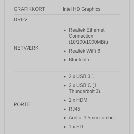
GRAFIKKORT
Intel HD Graphics
DREV
—
Realtek Ethernet
Connection
(10/100/1000MBit)
NETVÆRK
Realtek WiFi 6
Bluetooth
2 x USB 3.1
2 x USB C (1
Thunderbolt 3)
1 x HDMI
PORTE
RJ45
Audio: 3,5mm combo
1 x SD