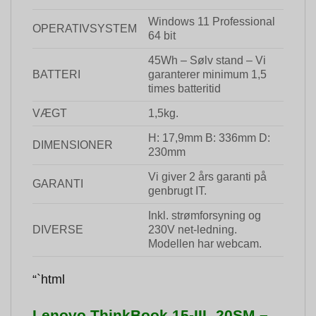
Windows 11 Professional
OPERATIVSYSTEM
64 bit
45Wh – Sølv stand – Vi
BATTERI
garanterer minimum 1,5
times batteritid
VÆGT
1,5kg.
H: 17,9mm B: 336mm D:
DIMENSIONER
230mm
Vi giver 2 års garanti på
GARANTI
genbrugt IT.
Inkl. strømforsyning og
DIVERSE
230V net-ledning.
Modellen har webcam.
“`html
Lenovo ThinkBook 15-IIL 20SM –