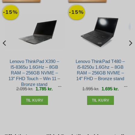
-15%
-15%
Lenovo ThinkPad X390 –
Lenovo ThinkPad T480 –
I5-8365u 1.6GHz – 8GB
i5-8250u 1.6Ghz – 8GB
RAM – 256GB NVME –
RAM – 256GB NVME –
13″ FHD Touch – Win 11 –
14″ FHD – Bronze stand
Bronze stand
Den
Den
Den
Den
2.095
kr.
1.785
kr.
1.995
kr.
1.695
kr.
e
oprindelige
aktuelle
oprindelige
aktuelle
pris
pris
pris
pris
var:
er:
var:
er:
r..
2.095 kr..
1.785 kr..
1.995 kr..
1.695 kr.
TIL KURV
TIL KURV