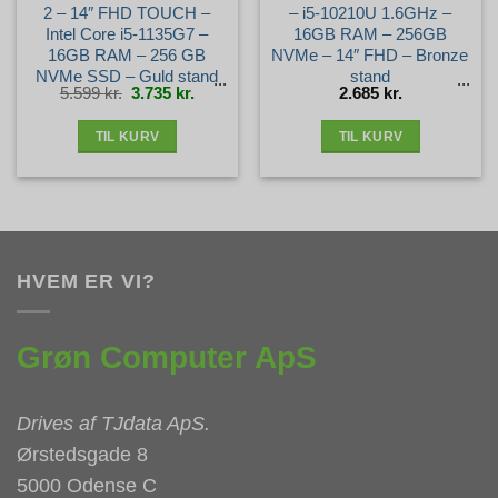
2 – 14″ FHD TOUCH –
– i5-10210U 1.6GHz –
Intel Core i5-1135G7 –
16GB RAM – 256GB
16GB RAM – 256 GB
NVMe – 14″ FHD – Bronze
NVMe SSD – Guld stand
stand
Den
Den
5.599
kr.
3.735
kr.
2.685
kr.
oprindelige
aktuelle
pris
pris
var:
er:
5.599 kr..
3.735 kr..
TIL KURV
TIL KURV
HVEM ER VI?
Grøn Computer ApS
Drives af
TJdata ApS
.
Ørstedsgade 8
5000 Odense C