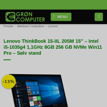
Fortsæt
til
indhold
MENU
Forside
/
Bærbare Computere
/
Lenovo
Lenovo ThinkBook 15-IIL 20SM 15″ – Intel
i5-1035g4 1,1GHz 8GB 256 GB NVMe Win11
Pro – Sølv stand
-13%