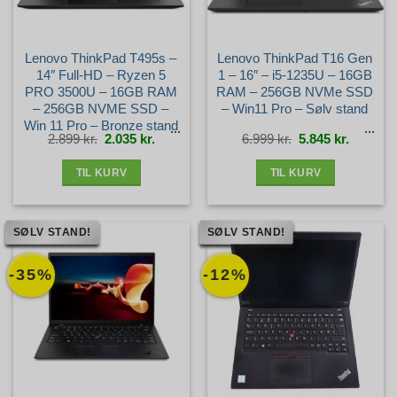
Lenovo ThinkPad T495s –
Lenovo ThinkPad T16 Gen
14″ Full-HD – Ryzen 5
1 – 16″ – i5-1235U – 16GB
PRO 3500U – 16GB RAM
RAM – 256GB NVMe SSD
– 256GB NVME SSD –
– Win11 Pro – Sølv stand
Win 11 Pro – Bronze stand
Den
Den
Den
Den
2.899
kr.
2.035
kr.
6.999
kr.
5.845
kr.
oprindelige
aktuelle
oprindelige
aktuelle
pris
pris
pris
pris
var:
er:
var:
er:
2.899 kr..
2.035 kr..
6.999 kr..
5.845 kr.
TIL KURV
TIL KURV
SØLV STAND!
SØLV STAND!
-35%
-12%